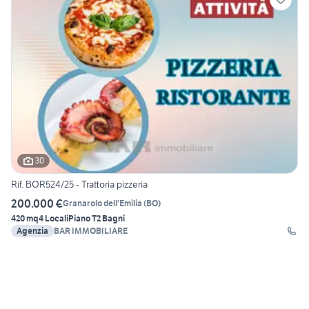
30
Rif. BOR524/25 - Trattoria pizzeria
200.000 €
Granarolo dell'Emilia
(
BO
)
420 mq
4 Locali
Piano T
2 Bagni
Agenzia
BAR IMMOBILIARE