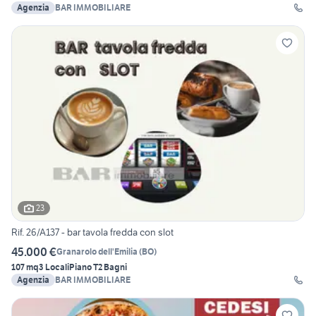
Agenzia
BAR IMMOBILIARE
23
Rif. 26/A137 - bar tavola fredda con slot
45.000 €
Granarolo dell'Emilia
(
BO
)
107 mq
3 Locali
Piano T
2 Bagni
Agenzia
BAR IMMOBILIARE