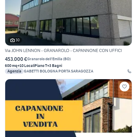
30
Via JOHN LENNON - GRANAROLO - CAPANNONE CON UFFICI
453.000 €
Granarolo dell'Emilia
(
BO
)
600 mq
+10 Locali
Piano T
+3 Bagni
Agenzia
GABETTI BOLOGNA PORTA SARAGOZZA