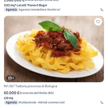
2102 mq
7 Locali
1° Piano
+3 Bagni
Agenzia
Agenzia Immobiliare Ifantini srl
9
Rif r367 Trattoria provincia di Bologna
60.000 €
Granarolo dell'Emilia
(
BO
)
120 mq
Agenzia
Multiazienda - Attività commerciali