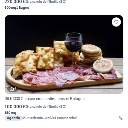
220.000 €
Granarolo dell'Emilia
(
BO
)
600 mq
1 Bagno
6
Rif b1338 Chiosco crescentine prov di Bologna
100.000 €
Granarolo dell'Emilia
(
BO
)
150 mq
Agenzia
Multiazienda - Attività commerciali