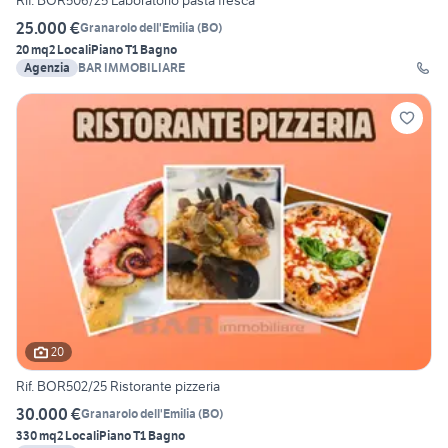
25.000 €
Granarolo dell'Emilia
(
BO
)
20 mq
2 Locali
Piano T
1 Bagno
Agenzia
BAR IMMOBILIARE
20
Rif. BOR502/25 Ristorante pizzeria
30.000 €
Granarolo dell'Emilia
(
BO
)
330 mq
2 Locali
Piano T
1 Bagno