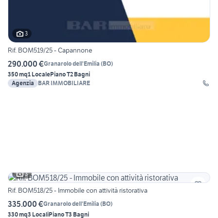
3
Rif. BOM519/25 - Capannone
290.000 €
Granarolo dell'Emilia
(
BO
)
350 mq
1 Locale
Piano T
2 Bagni
Agenzia
BAR IMMOBILIARE
3
Rif. BOM518/25 - Immobile con attività ristorativa
335.000 €
Granarolo dell'Emilia
(
BO
)
330 mq
3 Locali
Piano T
3 Bagni