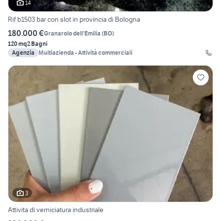
14
Rif b1503 bar con slot in provincia di Bologna
180.000 €
Granarolo dell'Emilia
(
BO
)
120 mq
2 Bagni
Agenzia
Multiazienda - Attività commerciali
3
Attivita di verniciatura industriale