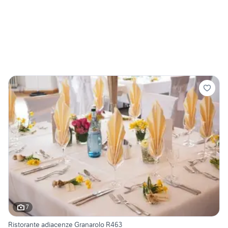
7
Ristorante adiacenze Granarolo R463