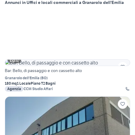
Annunci in Uffici e locali commerciali a Granarolo dell'Emilia
12
Bar: Bello, di passaggio e con cassetto alto
Granarolo dell'Emilia
(
BO
)
180 mq
1 Locale
Piano T
2 Bagni
Agenzia
CCM Studio Affari