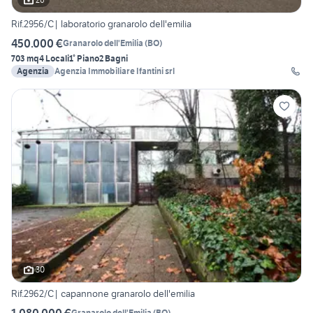
Rif.2956/C| laboratorio granarolo dell'emilia
450.000 €
Granarolo dell'Emilia
(
BO
)
703 mq
4 Locali
1° Piano
2 Bagni
Agenzia
Agenzia Immobiliare Ifantini srl
30
Rif.2962/C| capannone granarolo dell'emilia
1.080.000 €
Granarolo dell'Emilia
(
BO
)