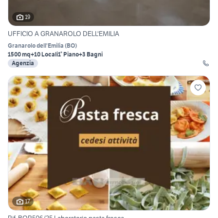
19
UFFICIO A GRANAROLO DELL'EMILIA
Granarolo dell'Emilia
(
BO
)
1500 mq
+10 Locali
1° Piano
+3 Bagni
Agenzia
17
Rif. BOR506/25 Laboratorio pasta fresca