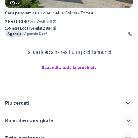
30
Casa panoramica su due livelli a Collina - Forni A
265.000 €
Forni Avoltri
(
UD
)
155 mq
4 Locali
Semint.
2 Bagni
Agenzia
Agenzia Dorf
La tua ricerca ha restituito pochi annunci.
Espandi a tutta la provincia
Più cercati
Correlati
Richerche simili
Suggerimenti
Ricerche consigliate
appartamenti
affitto appartamenti
affitto appartamento
tricesimo
sacile Friuli Venezia
in affitto Pordenone
case in vendita colleferro
case in affitto monte di procida
Tutte le categorie