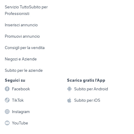
elettronica
per la casa e la
sports e hobby
Servizio TuttoSubito per
persona
Informatica
Animali
Professionisti
Arredamento e
Console e
Accessori per
Casalinghi
Inserisci annuncio
Videogiochi
animali
Elettrodomestici
Promuovi annuncio
Audio/Video
Musica e Film
Giardino e Fai da te
Consigli per la vendita
Fotografia
Libri e Riviste
Abbigliamento e
Negozi e Aziende
Telefonia
Strumenti Musicali
Accessori
Subito per le aziende
Sports
Tutto per i bambini
Seguici su
Scarica gratis l'App
Biciclette
Facebook
Subito per Android
Collezionismo
TikTok
Subito per iOS
Instagram
YouTube