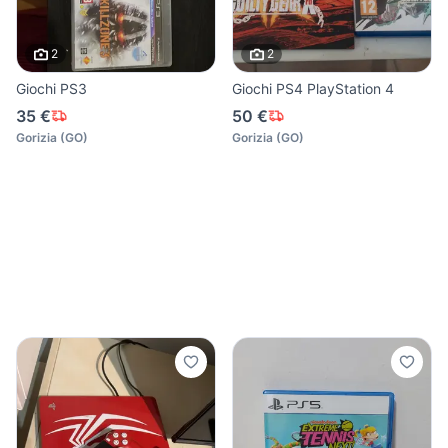
2
2
Giochi PS3
Giochi PS4 PlayStation 4
35 €
50 €
Gorizia
(
GO
)
Gorizia
(
GO
)