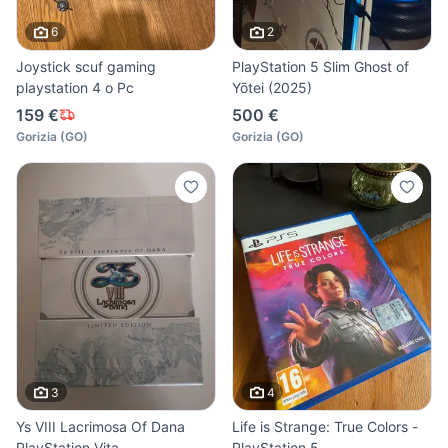
6
2
Joystick scuf gaming
PlayStation 5 Slim Ghost of
playstation 4 o Pc
Yōtei (2025)
159 €
500 €
Gorizia
(
GO
)
Gorizia
(
GO
)
3
4
Ys VIII Lacrimosa Of Dana
Life is Strange: True Colors -
PlayStation Vita
PlayStation 5