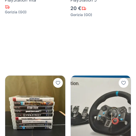
20 €
Gorizia
(
GO
)
Gorizia
(
GO
)