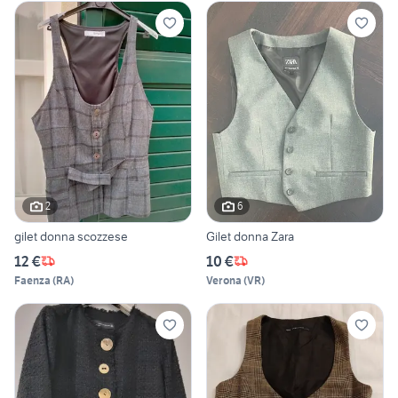
2
6
gilet donna scozzese
Gilet donna Zara
12 €
10 €
Faenza
(
RA
)
Verona
(
VR
)