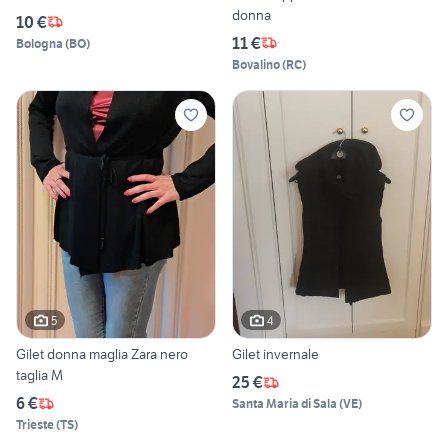
donna
10 €
11 €
Bologna
(
BO
)
Bovalino
(
RC
)
5
4
Gilet donna maglia Zara nero
Gilet invernale
taglia M
25 €
6 €
Santa Maria di Sala
(
VE
)
Trieste
(
TS
)