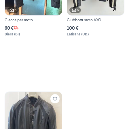
5
6
Giacca per moto
Giubbotti moto AXO
60 €
100 €
Biella
(
BI
)
Latisana
(
UD
)