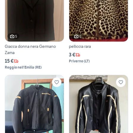
5
6
Giacca donna nera Germano
pelliccia rara
Zama
3 €
15 €
Priverno
(
LT
)
Reggio nell'Emilia
(
RE
)