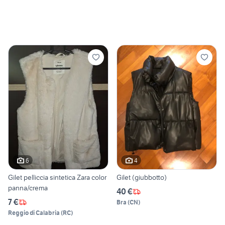
6
4
Gilet pelliccia sintetica Zara color
Gilet (giubbotto)
panna/crema
40 €
7 €
Bra
(
CN
)
Reggio di Calabria
(
RC
)