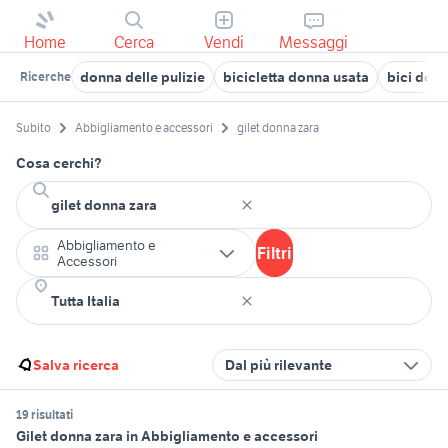
Home
Cerca
Vendi
Messaggi
donna delle pulizie
bicicletta donna usata
bici don
Ricerche
Subito
Abbigliamento e accessori
gilet donna zara
Cosa cerchi?
Abbigliamento e
Filtri
Accessori
Salva ricerca
Dal più rilevante
19 risultati
Gilet donna zara in Abbigliamento e accessori