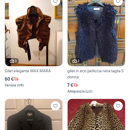
3
4
Gilet elegante MAX MARA
gilet in eco pelliccia nera taglia S
donna
60 €
7 €
Verona
(
VR
)
Altopascio
(
LU
)