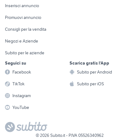
Console e
Accessori per
Casalinghi
Inserisci annuncio
Videogiochi
animali
Elettrodomestici
Promuovi annuncio
Audio/Video
Musica e Film
Giardino e Fai da te
Consigli per la vendita
Fotografia
Libri e Riviste
Abbigliamento e
Negozi e Aziende
Telefonia
Strumenti Musicali
Accessori
Subito per le aziende
Sports
Tutto per i bambini
Seguici su
Scarica gratis l'App
Biciclette
Facebook
Subito per Android
Collezionismo
TikTok
Subito per iOS
Instagram
YouTube
©
2026
Subito.it - P.IVA 05526340962