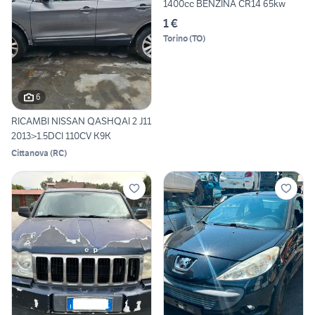
1400cc BENZINA CR14 65kw
1 €
Torino
(
TO
)
6
RICAMBI NISSAN QASHQAI 2 J11
2013>1.5DCI 110CV K9K
Cittanova
(
RC
)