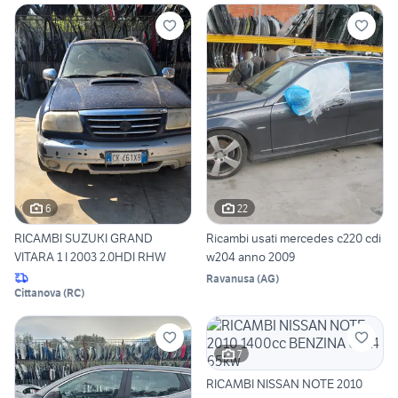
6
22
RICAMBI SUZUKI GRAND
Ricambi usati mercedes c220 cdi
VITARA 1 I 2003 2.0HDI RHW
w204 anno 2009
Ravanusa
(
AG
)
Cittanova
(
RC
)
7
RICAMBI NISSAN NOTE 2010