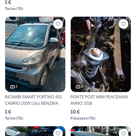
1 €
Torino
(
TO
)
8
8
RICAMBI SMART FORTWO 451
PONTE POST MINI PEACEMAN
CABRIO 2009 1.0cc BENZINA
ANNO 2018
1 €
10 €
Torino
(
TO
)
Piossasco
(
TO
)