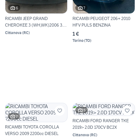
6
7
RICAMBI JEEP GRAND
RICAMBI PEUGEOT 206+ 2010
CHEROKEE 3 (WH,WK)2006 3.0
HFV PULS BENZINA
CRD
Cittanova
(
RC
)
1 €
Torino
(
TO
)
6
7
RICAMBI FORD RANGER TKE
RICAMBI TOYOTA COROLLA
2019> 2.0D 170CV BC2X
VERSO 2009 2200cc DIESEL
Cittanova
(
RC
)