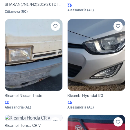
SHARAN(7N1,7N2)2019 2.0TDI
150CV DLT
Alessandria
(
AL
)
Cittanova
(
RC
)
Ricambi Nissan Trade
Ricambi Hyundai I20
Alessandria
(
AL
)
Alessandria
(
AL
)
Ricambi Honda CR V