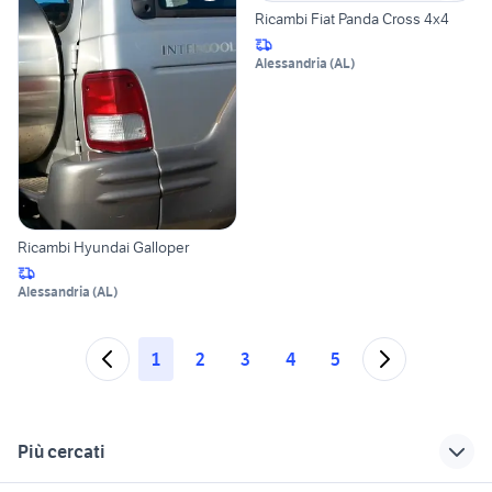
Ricambi Fiat Panda Cross 4x4
Alessandria
(
AL
)
Ricambi Hyundai Galloper
Alessandria
(
AL
)
1
2
3
4
5
Più cercati