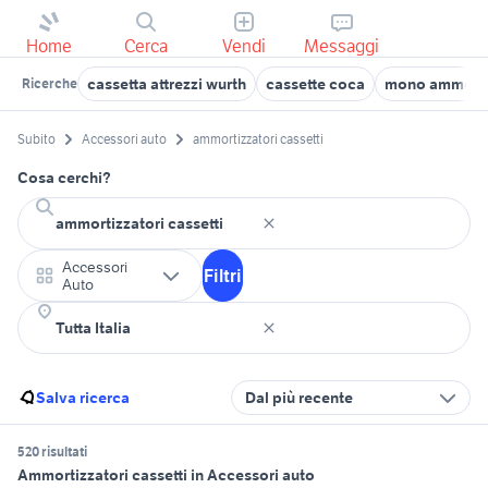
Home
Cerca
Vendi
Messaggi
cassetta attrezzi wurth
cassette coca
mono ammorti
Ricerche
Subito
Accessori auto
ammortizzatori cassetti
Cosa cerchi?
Accessori
Filtri
Auto
Salva ricerca
Dal più recente
520 risultati
Ammortizzatori cassetti in Accessori auto