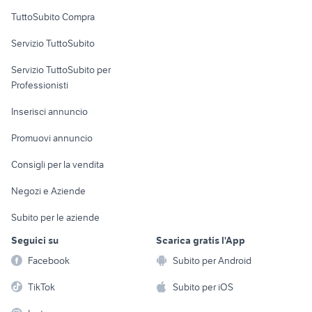
Uffici e Locali
TuttoSubito Compra
commerciali
Servizio TuttoSubito
elettronica
per la casa e la
sports e hobby
Servizio TuttoSubito per
persona
Informatica
Animali
Professionisti
Arredamento e
Console e
Accessori per
Casalinghi
Inserisci annuncio
Videogiochi
animali
Elettrodomestici
Promuovi annuncio
Audio/Video
Musica e Film
Giardino e Fai da te
Consigli per la vendita
Fotografia
Libri e Riviste
Abbigliamento e
Negozi e Aziende
Telefonia
Strumenti Musicali
Accessori
Subito per le aziende
Sports
Tutto per i bambini
Seguici su
Scarica gratis l'App
Biciclette
Facebook
Subito per Android
Collezionismo
TikTok
Subito per iOS