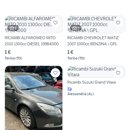
8
6
RICAMBI ALFAROMEO MITO
RICAMBI CHEVROLET MATIZ
2010 1300cc DIESEL 199B4000
2007 1000cc BENZINA \ GPL
1 €
1 €
Torino
(
TO
)
Torino
(
TO
)
Ricambi Suzuki Grand Vitara
Alessandria
(
AL
)