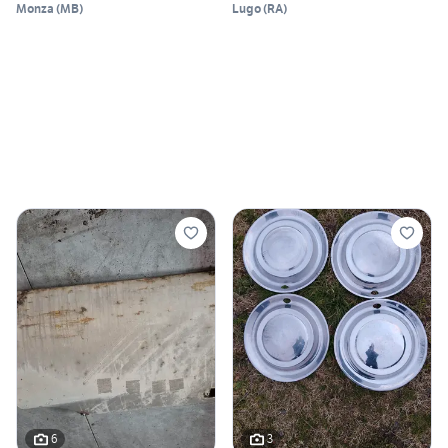
Monza
(
MB
)
Lugo
(
RA
)
6
3