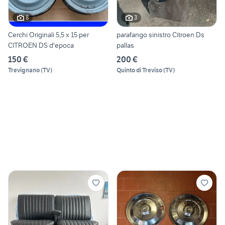
8
3
Cerchi Originali 5,5 x 15 per
parafango sinistro Citroen Ds
CITROEN DS d'epoca
pallas
150 €
200 €
Trevignano
(
TV
)
Quinto di Treviso
(
TV
)