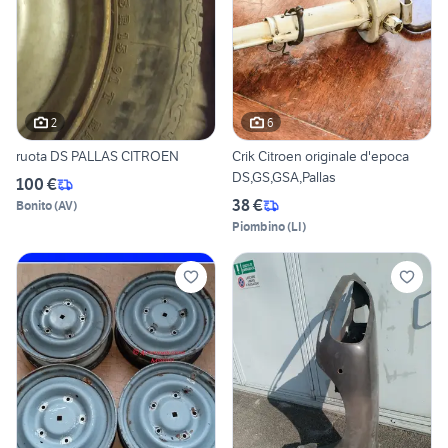
2
6
ruota DS PALLAS CITROEN
Crik Citroen originale d'epoca
DS,GS,GSA,Pallas
100 €
38 €
Bonito
(
AV
)
Piombino
(
LI
)