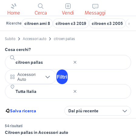
Home
Cerca
Vendi
Messaggi
citroen ami 8
citroen c3 2019
citroen c3 2005
mot
Ricerche
Subito
Accessori auto
citroen pallas
Cosa cerchi?
Accessori
Filtri
Auto
Salva ricerca
Dal più recente
54 risultati
Citroen pallas in Accessori auto