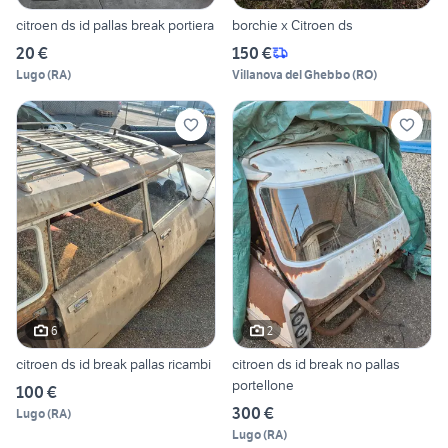
citroen ds id pallas break portiera
borchie x Citroen ds
20 €
150 €
Lugo
(
RA
)
Villanova del Ghebbo
(
RO
)
6
2
citroen ds id break pallas ricambi
citroen ds id break no pallas
portellone
100 €
300 €
Lugo
(
RA
)
Lugo
(
RA
)