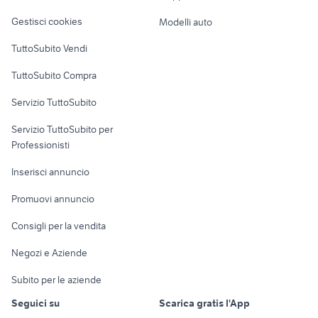
Veicoli commerciali
altro
Gestisci cookies
Modelli auto
Case vacanza
TuttoSubito Vendi
Uffici e Locali
TuttoSubito Compra
commerciali
Servizio TuttoSubito
elettronica
per la casa e la
sports e hobby
Servizio TuttoSubito per
persona
Informatica
Animali
Professionisti
Arredamento e
Console e
Accessori per
Casalinghi
Inserisci annuncio
Videogiochi
animali
Elettrodomestici
Promuovi annuncio
Audio/Video
Musica e Film
Giardino e Fai da te
Consigli per la vendita
Fotografia
Libri e Riviste
Abbigliamento e
Negozi e Aziende
Telefonia
Strumenti Musicali
Accessori
Subito per le aziende
Sports
Tutto per i bambini
Seguici su
Scarica gratis l'App
Biciclette