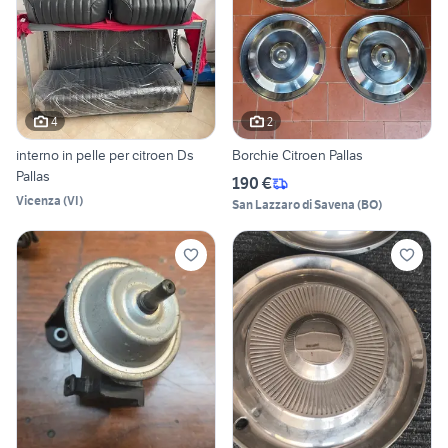
4
2
interno in pelle per citroen Ds
Borchie Citroen Pallas
Pallas
190 €
Vicenza
(
VI
)
San Lazzaro di Savena
(
BO
)