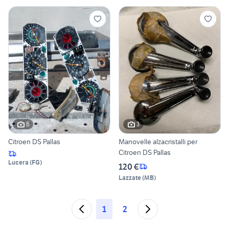
6
3
Citroen DS Pallas
Manovelle alzacristalli per
Citroen DS Pallas
Lucera
(
FG
)
120 €
Lazzate
(
MB
)
1
2