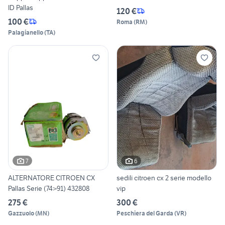
ID Pallas
120 €
100 €
Roma
(
RM
)
Palagianello
(
TA
)
7
6
ALTERNATORE CITROEN CX
sedili citroen cx 2 serie modello
Pallas Serie (74>91) 432808
vip
275 €
300 €
Gazzuolo
(
MN
)
Peschiera del Garda
(
VR
)