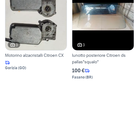
3
3
Motorino alzacristalli Citroen CX
lunotto posteriore Citroen ds
pallas"squalo"
Gorizia
(
GO
)
100 €
Fasano
(
BR
)