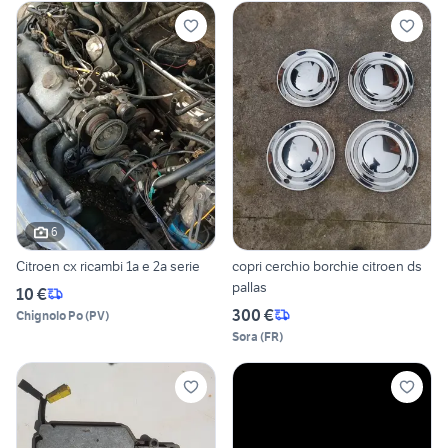
6
Citroen cx ricambi 1a e 2a serie
copri cerchio borchie citroen ds
pallas
10 €
300 €
Chignolo Po
(
PV
)
Sora
(
FR
)