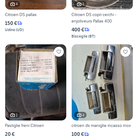
4
2
Citroen DS pallas
Citroen DS copri cerchi -
enjoliveurs Pallas 400
150 €
400 €
Udine
(
UD
)
Bisceglie
(
BT
)
2
4
Pastiglie freni Citroen
citroen ds maniglie incasso inox
20 €
100 €