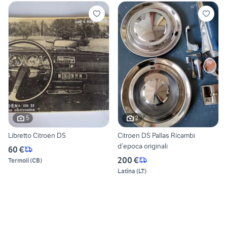
5
2
Libretto Citroen DS
Citroen DS Pallas Ricambi
d’epoca originali
60 €
200 €
Termoli
(
CB
)
Latina
(
LT
)