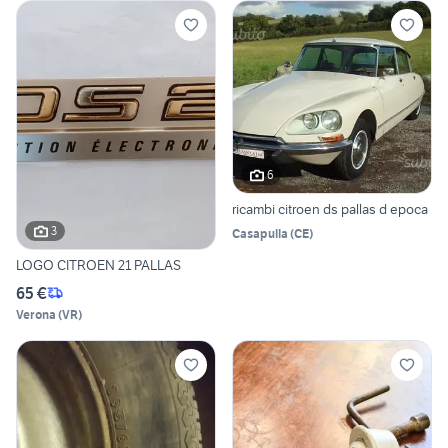
6
ricambi citroen ds pallas d epoca
3
Casapulla
(
CE
)
LOGO CITROEN 21 PALLAS
65 €
Verona
(
VR
)