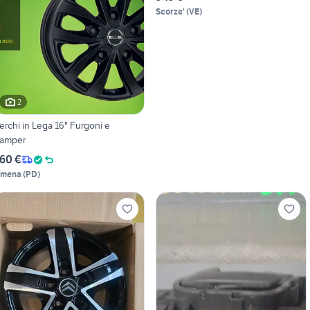
Scorze'
(
VE
)
2
erchi in Lega 16" Furgoni e
amper
60 €
imena
(
PD
)