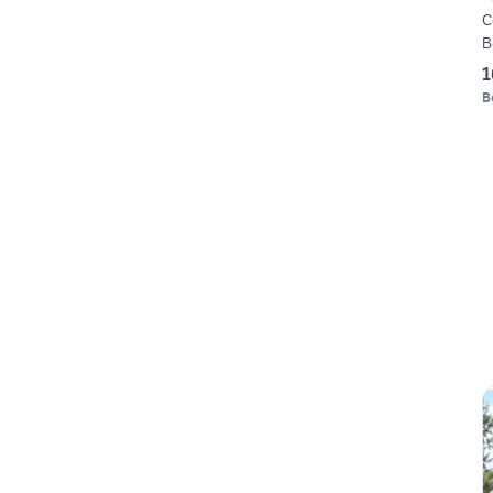
C
B
1
B