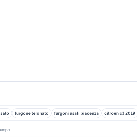
usato
furgone telonato
furgoni usati piacenza
citroen c3 2019
 jumper