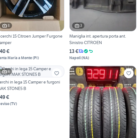
8
3
 cerchi 15 Citroen Jumper Furgone
Maniglia int. apertura porta ant.
amper
Sinistro CITROEN
40 €
13 €
anta Maria a Monte
(
PI
)
Napoli
(
NA
)
4
erchi in lega 15 Camper e furgoni
AK STONE5 B
49 €
reviso
(
TV
)