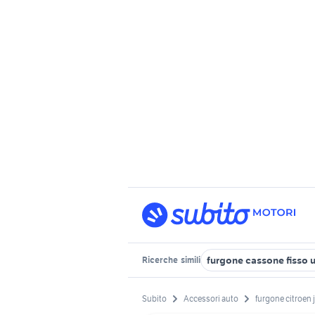
furgone cassone fisso 
Ricerche
simili
Subito
Accessori auto
furgone citroen