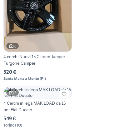
6
4 cerchi Nuovi 15 Citroen Jumper
Furgone Camper
520 €
Santa Maria a Monte
(
PI
)
2
4 Cerchi in lega MAK LOAD da 15
per Fiat Ducato
549 €
Torino
(
TO
)