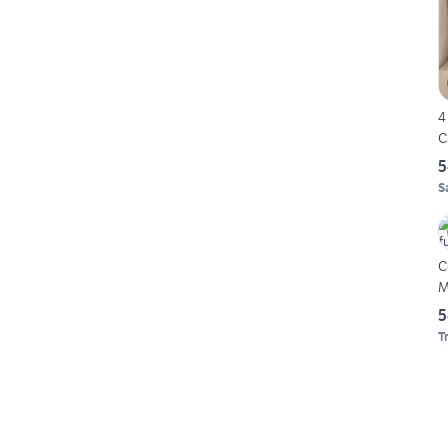
4
C
5
S
C
M
5
T