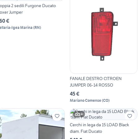
oppia 2 sedili Furgone Ducato
oxer Jumper
60 €
ellaria-Igea Marina
(
RN
)
FANALE DESTRO CITROEN
JUMPER 06-14 ROSSO
45 €
Mariano Comense
(
CO
)
4
Cerchi in lega da 15 LOAD Black
diam. Fiat Ducato