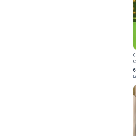
C
C
6
L