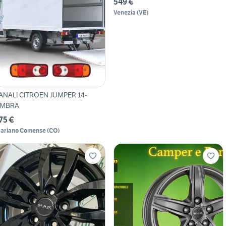
549 €
Venezia
(
VE
)
ANALI CITROEN JUMPER 14-
MBRA
75 €
ariano Comense
(
CO
)