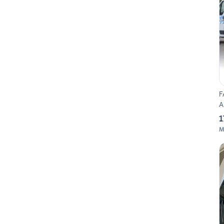
F
A
1
M