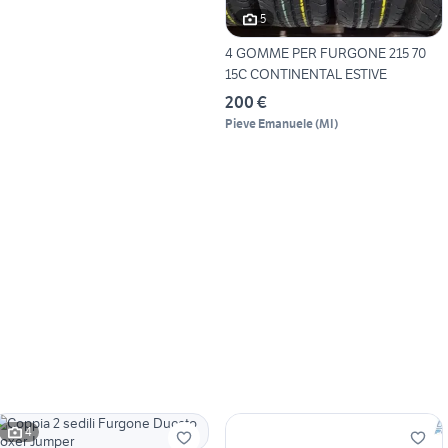
5
4 GOMME PER FURGONE 215 70
15C CONTINENTAL ESTIVE
200 €
Pieve Emanuele
(
MI
)
4