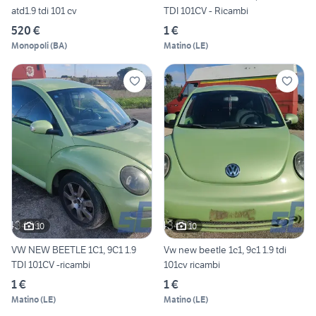
atd1.9 tdi 101 cv
TDI 101CV - Ricambi
520 €
1 €
Monopoli
(
BA
)
Matino
(
LE
)
10
10
VW NEW BEETLE 1C1, 9C1 1.9
Vw new beetle 1c1, 9c1 1.9 tdi
TDI 101CV -ricambi
101cv ricambi
1 €
1 €
Matino
(
LE
)
Matino
(
LE
)