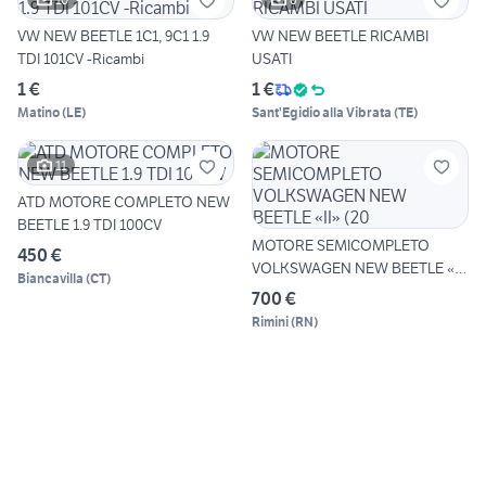
VW NEW BEETLE 1C1, 9C1 1.9
VW NEW BEETLE RICAMBI
TDI 101CV -Ricambi
USATI
1 €
1 €
Matino
(
LE
)
Sant'Egidio alla Vibrata
(
TE
)
11
ATD MOTORE COMPLETO NEW
BEETLE 1.9 TDI 100CV
MOTORE SEMICOMPLETO
450 €
VOLKSWAGEN NEW BEETLE «II»
Biancavilla
(
CT
)
(20
700 €
Rimini
(
RN
)