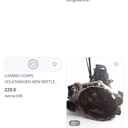
Cerignola
(
FG
)
CAMBIO COMPL.
VOLKSWAGEN NEW BEETLE
(1C) (02/99-)
220 €
Aversa
(
CE
)
4