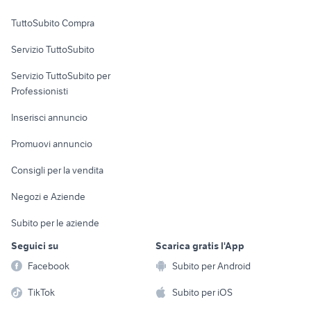
Uffici e Locali
TuttoSubito Compra
commerciali
Servizio TuttoSubito
elettronica
per la casa e la
sports e hobby
Servizio TuttoSubito per
persona
Informatica
Animali
Professionisti
Arredamento e
Console e
Accessori per
Casalinghi
Inserisci annuncio
Videogiochi
animali
Elettrodomestici
Promuovi annuncio
Audio/Video
Musica e Film
Giardino e Fai da te
Consigli per la vendita
Fotografia
Libri e Riviste
Abbigliamento e
Negozi e Aziende
Telefonia
Strumenti Musicali
Accessori
Subito per le aziende
Sports
Tutto per i bambini
Seguici su
Scarica gratis l'App
Biciclette
Facebook
Subito per Android
Collezionismo
TikTok
Subito per iOS