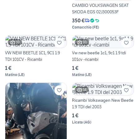
CAMBIO VOLKSWAGEN SEAT
SKODA EGS 02J300053F
350 €
Comacchio
(
FE
)
10
10
VW NEW BEETLE 1C1, 9C1 1.9
Vw new beetle 1c1, 9c1 1.9 tdi
TDI 101CV - Ricambi
101cv -ricambi
1 €
1 €
Matino
(
LE
)
Matino
(
LE
)
14
Ricambi Volkswagen New Beetle
1.9 TDI del 2003
1 €
Licata
(
AG
)