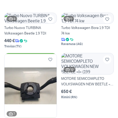
4
6
Turbo Nuovo TURBINA
Turbo Volkswagen Bora 1.9 TDI
Volkswagen Beetle 1.9 TDI
74 kw
440 €
Ravanusa
(
AG
)
Treviso
(
TV
)
10
MOTORE SEMICOMPLETO
VOLKSWAGEN NEW BEETLE «I»
(199
650 €
Rimini
(
RN
)
7