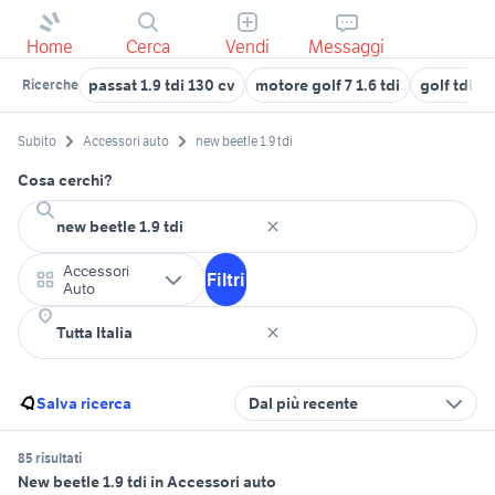
Home
Cerca
Vendi
Messaggi
passat 1.9 tdi 130 cv
motore golf 7 1.6 tdi
golf tdi 1.
Ricerche
Subito
Accessori auto
new beetle 1.9 tdi
Cosa cerchi?
Accessori
Filtri
Auto
Salva ricerca
Dal più recente
85 risultati
New beetle 1.9 tdi in Accessori auto