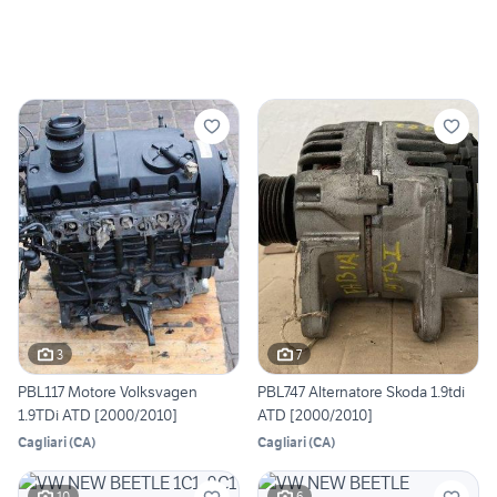
3
7
PBL117 Motore Volksvagen
PBL747 Alternatore Skoda 1.9tdi
1.9TDi ATD [2000/2010]
ATD [2000/2010]
Cagliari
(
CA
)
Cagliari
(
CA
)
10
6