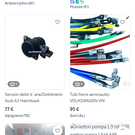
Ariano Irpino
(
AV
)
Firenze
(
FI
)
5
4
Sensori debit d`aria/Debitmetro
Tubi freno aeronautici
Audi A3 Hatchback
VOLKSWAGEN VW
77 €
95 €
Alpignano
(
TO
)
Gavi
(
AL
)
iniettori pompa 1.9 tdi AXR