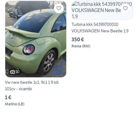
Turbina kkk 54399700010
VOLKSWAGEN New Beetle 1.9
350 €
Roma
(
RM
)
10
Vw new beetle 1c1, 9c1 1.9 tdi
101cv - ricambi
1 €
Matino
(
LE
)