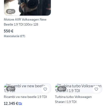
4
Motore AXR Volkswagen New
Beetle 1.9 TDI 100cv 128
550 €
Mascalucia
(
CT
)
6
2
Ricambi vw new beetle 1.9 TDI
Turbina turbo Volkswagen
Sharan I 1.9 TDI
12.345 €