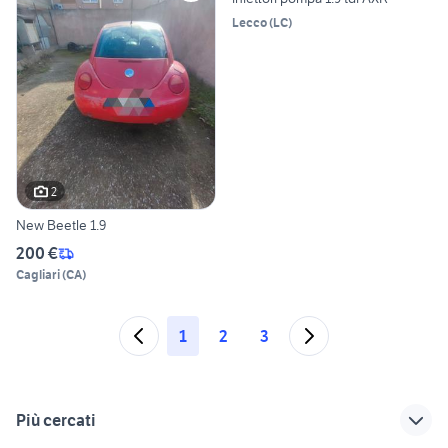
Lecco
(
LC
)
2
New Beetle 1.9
200 €
Cagliari
(
CA
)
1
2
3
Più cercati