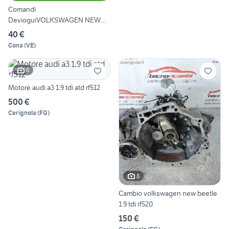
Comandi
DevioguiVOLKSWAGEN NEW
BEETLE 1C 1.9 TDI
40 €
Cona
(
VE
)
6
Motore audi a3 1.9 tdi atd rf512
500 €
Cerignola
(
FG
)
8
Cambio volkswagen new beetle
1.9 tdi rf520
150 €