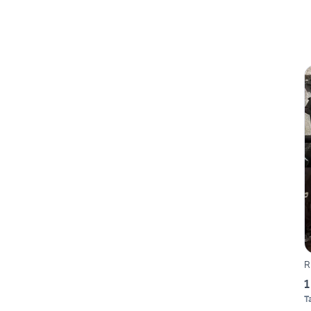
R
1
T