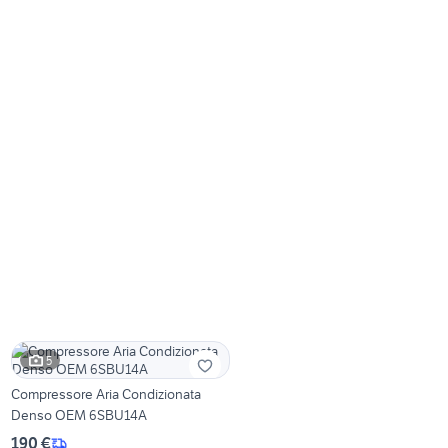
5
Compressore Aria Condizionata
Denso OEM 6SBU14A
190 €