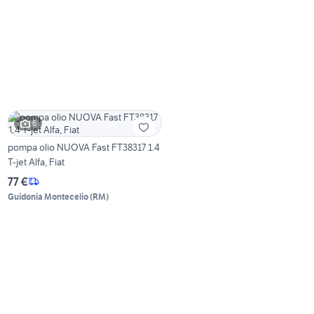
6
pompa olio NUOVA Fast FT38317 1.4
T-jet Alfa, Fiat
77 €
Guidonia Montecelio
(
RM
)