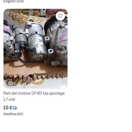
Cagliari
(
CA
)
6
Parti del motore DF4D kia sportage
1.7 crdi
10 €
Avellino
(
AV
)