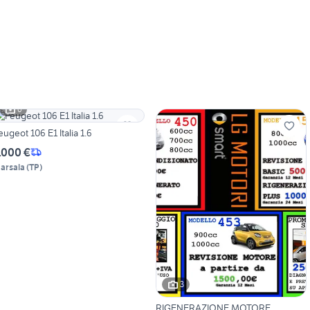
6
eugeot 106 E1 Italia 1.6
.000 €
arsala
(
TP
)
3
RIGENERAZIONE MOTORE