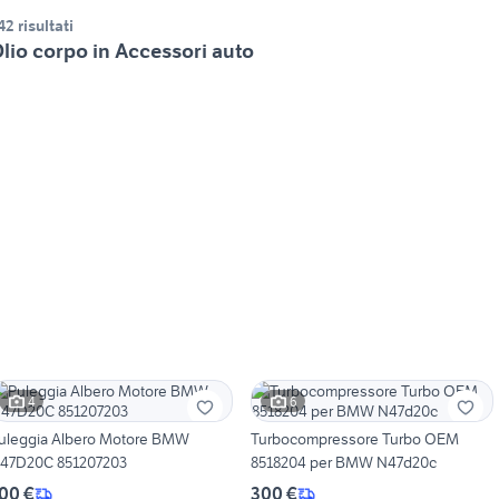
42 risultati
lio corpo in Accessori auto
4
6
uleggia Albero Motore BMW
Turbocompressore Turbo OEM
47D20C 851207203
8518204 per BMW N47d20c
00 €
300 €