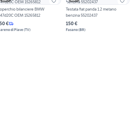
operchio bilanciere BMW
Testata fiat panda 1.2 metano
47d20C OEM 15265812
benzina 55202437
50 €
150 €
areno di Piave
(
TV
)
Fasano
(
BR
)