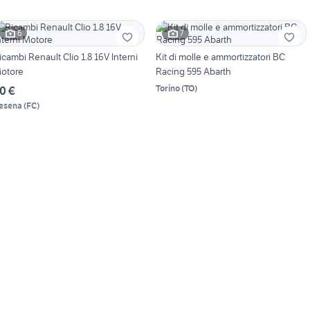
6
7
icambi Renault Clio 1.8 16V Interni
Kit di molle e ammortizzatori BC
otore
Racing 595 Abarth
Torino
(
TO
)
0 €
esena
(
FC
)