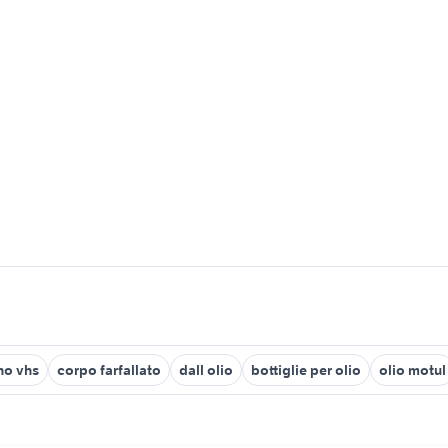
no vhs
corpo farfallato
dall olio
bottiglie per olio
olio motul