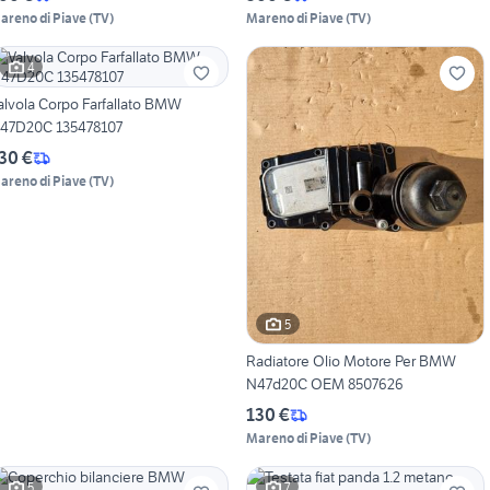
areno di Piave
(
TV
)
Mareno di Piave
(
TV
)
4
alvola Corpo Farfallato BMW
47D20C 135478107
30 €
areno di Piave
(
TV
)
5
Radiatore Olio Motore Per BMW
N47d20C OEM 8507626
130 €
Mareno di Piave
(
TV
)
5
7