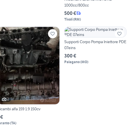
1000cc/800cc
500 €
Tivoli
(
RM
)
Supporti Corpo Pompa Iniettore PDE
07eins
300 €
Palagano
(
MO
)
2
icambi alfa 159 1.9 150cv
 €
aranto
(
TA
)