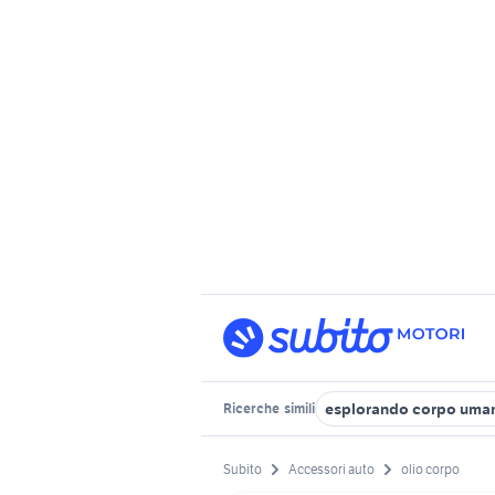
esplorando corpo uma
Ricerche
simili
Subito
Accessori auto
olio corpo