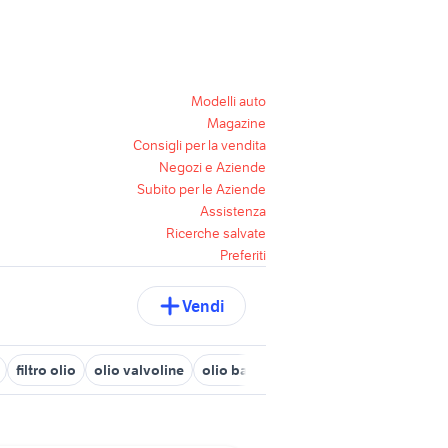
Modelli auto
Magazine
Consigli per la vendita
Negozi e Aziende
Subito per le Aziende
Assistenza
Ricerche salvate
Preferiti
Vendi
filtro olio
olio valvoline
olio bardhal
olio peugeot
olio ca