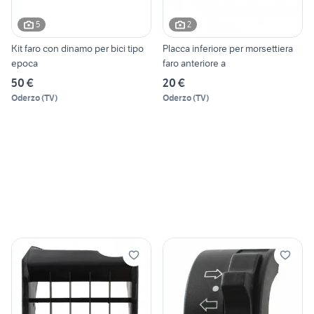
5
2
Kit faro con dinamo per bici tipo
Placca inferiore per morsettiera
epoca
faro anteriore a
50 €
20 €
Oderzo
(
TV
)
Oderzo
(
TV
)