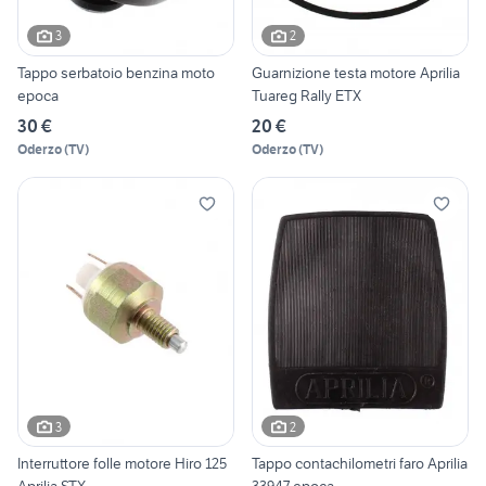
3
2
Tappo serbatoio benzina moto
Guarnizione testa motore Aprilia
epoca
Tuareg Rally ETX
30 €
20 €
Oderzo
(
TV
)
Oderzo
(
TV
)
3
2
Interruttore folle motore Hiro 125
Tappo contachilometri faro Aprilia