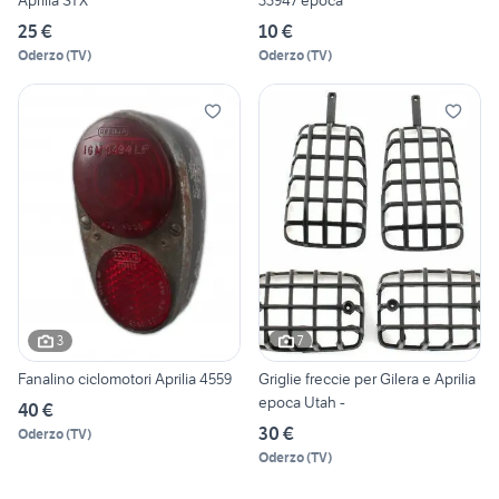
Aprilia STX
33947 epoca
25 €
10 €
Oderzo
(
TV
)
Oderzo
(
TV
)
3
7
Fanalino ciclomotori Aprilia 4559
Griglie freccie per Gilera e Aprilia
epoca Utah -
40 €
30 €
Oderzo
(
TV
)
Oderzo
(
TV
)