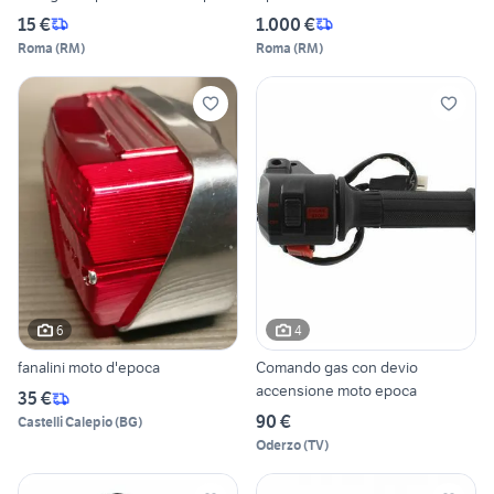
15 €
1.000 €
Roma
(
RM
)
Roma
(
RM
)
6
4
fanalini moto d'epoca
Comando gas con devio
accensione moto epoca
35 €
90 €
Castelli Calepio
(
BG
)
Oderzo
(
TV
)