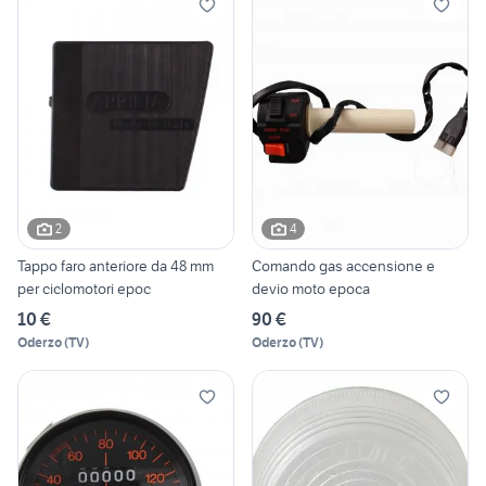
2
4
Tappo faro anteriore da 48 mm
Comando gas accensione e
per ciclomotori epoc
devio moto epoca
10 €
90 €
Oderzo
(
TV
)
Oderzo
(
TV
)