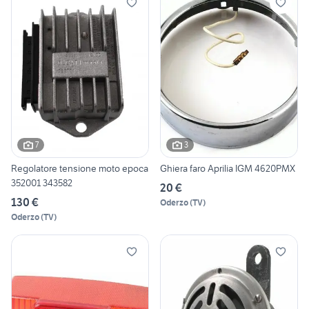
7
3
Regolatore tensione moto epoca
Ghiera faro Aprilia IGM 4620PMX
352001 343582
20 €
130 €
Oderzo
(
TV
)
Oderzo
(
TV
)