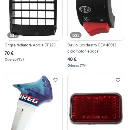
2
2
Griglia radiatore Aprilia ST 125
Devio luci destro CEV 40913
ciclomotori epoca
70 €
40 €
Oderzo
(
TV
)
Oderzo
(
TV
)