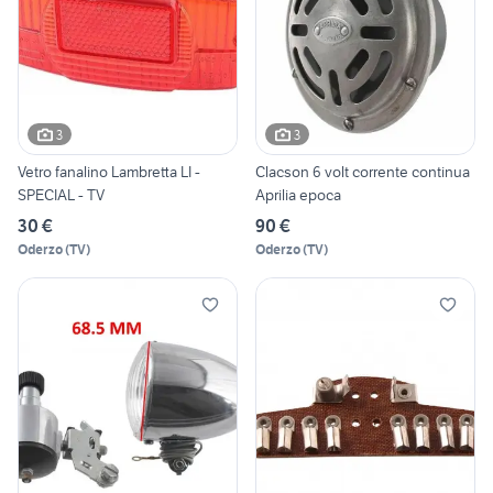
3
3
Vetro fanalino Lambretta LI -
Clacson 6 volt corrente continua
SPECIAL - TV
Aprilia epoca
30 €
90 €
Oderzo
(
TV
)
Oderzo
(
TV
)