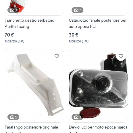
3
2
Fianchetto destro serbatoio
Catadiottro fanale posteriore per
Aprilia Tuareg
auto epoca Fiat
70 €
30 €
Oderzo
(
TV
)
Oderzo
(
TV
)
5
3
Parafango posteriore originale
Devio luci per moto epoca marca