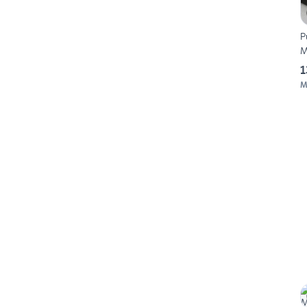
P
M
1
M