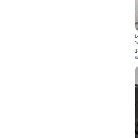
L
Y
1
S