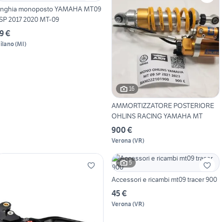
nghia monoposto YAMAHA MT09
 SP 2017 2020 MT-09
9 €
ilano
(
MI
)
16
AMMORTIZZATORE POSTERIORE
OHLINS RACING YAMAHA MT
900 €
Verona
(
VR
)
5
Accessori e ricambi mt09 tracer 900
45 €
Verona
(
VR
)