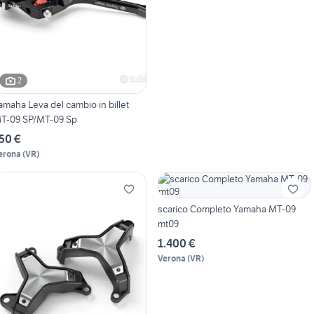
2
amaha Leva del cambio in billet
T-09 SP/MT-09 Sp
50 €
erona
(
VR
)
scarico Completo Yamaha MT-09
mt09
1.400 €
Verona
(
VR
)