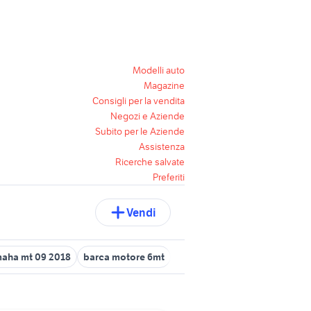
Modelli auto
Magazine
Consigli per la vendita
Negozi e Aziende
Subito per le Aziende
Assistenza
Ricerche salvate
Preferiti
Vendi
aha mt 09 2018
barca motore 6mt
ricambi yamaha mt 03
yama