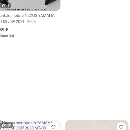
4
untale motore NEXUS YAMAHA
T09 / SP 2021 - 2023
39 €
ilano
(
MI
)
20