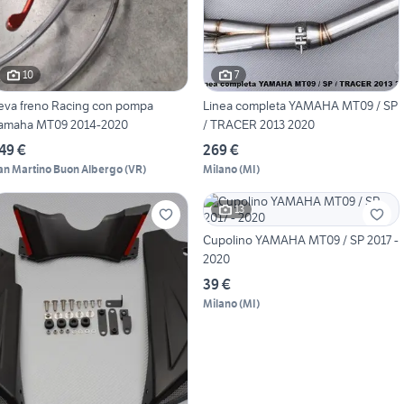
10
7
eva freno Racing con pompa
Linea completa YAMAHA MT09 / SP
amaha MT09 2014-2020
/ TRACER 2013 2020
49 €
269 €
an Martino Buon Albergo
(
VR
)
Milano
(
MI
)
13
Cupolino YAMAHA MT09 / SP 2017 -
2020
39 €
Milano
(
MI
)