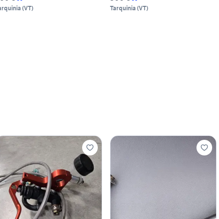
arquinia
(
VT
)
Tarquinia
(
VT
)