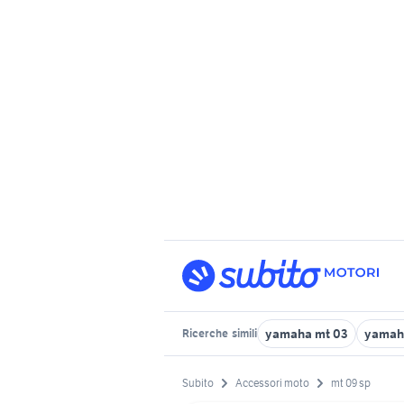
yamaha mt 03
yamah
Ricerche
simili
Subito
Accessori moto
mt 09 sp