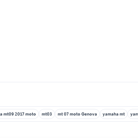
a mt09 2017 moto
mt03
mt 07 moto Genova
yamaha mt
yam