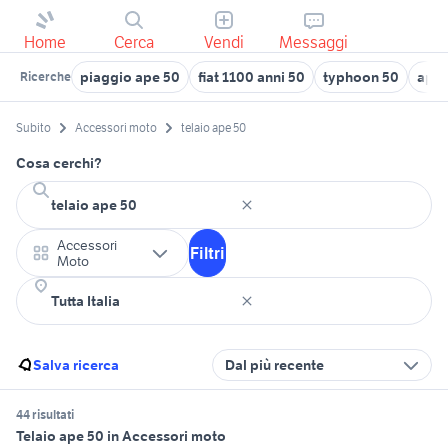
Home
Cerca
Vendi
Messaggi
piaggio ape 50
fiat 1100 anni 50
typhoon 50
ape 
Ricerche
Subito
Accessori moto
telaio ape 50
Cosa cerchi?
Accessori
Filtri
Moto
Salva ricerca
Dal più recente
44 risultati
Telaio ape 50 in Accessori moto