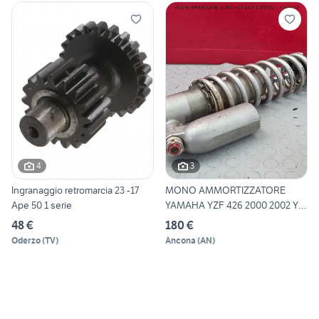
4
3
Ingranaggio retromarcia 23 -17
MONO AMMORTIZZATORE
Ape 50 1 serie
YAMAHA YZF 426 2000 2002 YZ-
F
48 €
180 €
Oderzo
(
TV
)
Ancona
(
AN
)