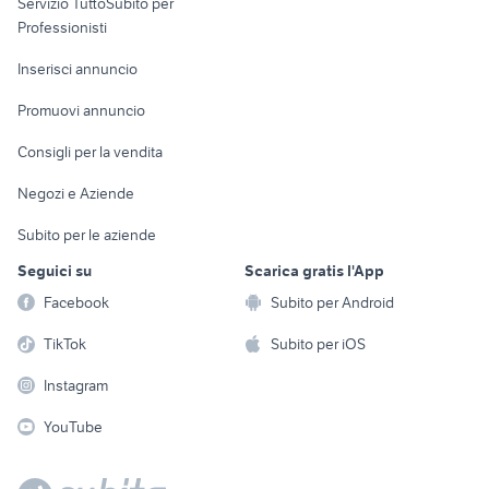
Servizio TuttoSubito per
persona
Informatica
Animali
Professionisti
Arredamento e
Console e
Accessori per
Casalinghi
Inserisci annuncio
Videogiochi
animali
Elettrodomestici
Promuovi annuncio
Audio/Video
Musica e Film
Giardino e Fai da te
Consigli per la vendita
Fotografia
Libri e Riviste
Abbigliamento e
Negozi e Aziende
Telefonia
Strumenti Musicali
Accessori
Subito per le aziende
Sports
Tutto per i bambini
Seguici su
Scarica gratis l'App
Biciclette
Facebook
Subito per Android
Collezionismo
TikTok
Subito per iOS
Instagram
YouTube