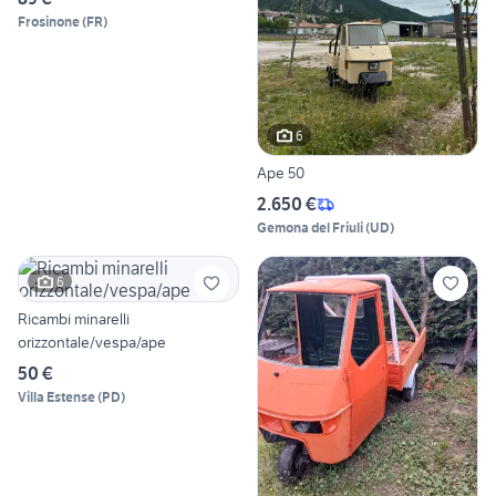
Frosinone
(
FR
)
6
Ape 50
2.650 €
Gemona del Friuli
(
UD
)
6
Ricambi minarelli
orizzontale/vespa/ape
50 €
Villa Estense
(
PD
)