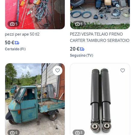
5
6
pezzi per ape 50 tl2
PEZZI VESPA:TELAIO FRENO
CARTER TAMBURO SERBATOIO
50 €
20 €
Certaldo
(
FI
)
Segusino
(
TV
)
6
8