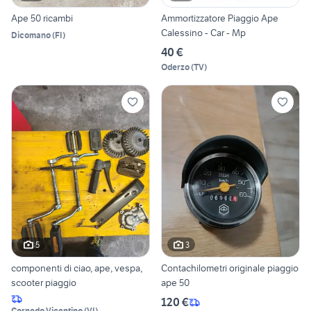
Ape 50 ricambi
Ammortizzatore Piaggio Ape
Calessino - Car - Mp
Dicomano
(
FI
)
40 €
Oderzo
(
TV
)
5
3
componenti di ciao, ape, vespa,
Contachilometri originale piaggio
scooter piaggio
ape 50
120 €
Cornedo Vicentino
(
VI
)