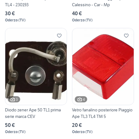
TL4 - 230193
Calessino - Car - Mp
30 €
40 €
Oderzo
(
TV
)
Oderzo
(
TV
)
3
4
Diodo zener Ape 50 TL1 prima
Vetro fanalino posteriore Piaggio
serie marca CEV
Ape TL3 TL4 TM 5
50 €
20 €
Oderzo
(
TV
)
Oderzo
(
TV
)