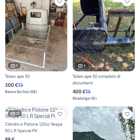
5
4
Telaio ape 50
Telaio ape 50 completo di
documenti
300 €
400 €
Ronco Scrivia
(
GE
)
Sinalunga
(
SI
)
15
Cilindro e Pistone 110cc Vespa
50 L R Special PK
89 €