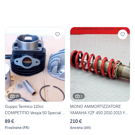
15
3
Guppo Termico 110cc
MONO AMMORTIZZATORE
COMPETITIO Vespa 50 Special
YAMAHA YZF 450 2010 2013 YZ-
PK
F
89 €
210 €
Frosinone
(
FR
)
Ancona
(
AN
)