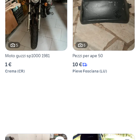
5
6
Moto guzzi sp1000 1981
Pezzi per ape 50
1 €
10 €
Crema
(
CR
)
Pieve Fosciana
(
LU
)