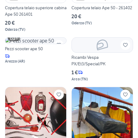
Copertura telaio superiore cabina
Copertura telaio Ape 50 - 261402
Ape 50 261401
20 €
20 €
Oderzo
(
TV
)
Oderzo
(
TV
)
6
Pezzi scooter ape 50
Ricambi Vespa
Arezzo
(
AR
)
PX/Et3/Special/PK
1 €
Arco
(
TN
)