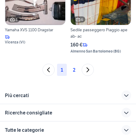
6
6
Yamaha XVS 1100 Dragstar
Sedile passeggero Piaggio ape
ab- ac
Vicenza
(
VI
)
160 €
Almenno San Bartolomeo
(
BG
)
1
2
Più cercati
Correlati
Richerche simili
Suggerimenti
Ricerche consigliate
ape poker motori
telaio hm 50
contachilometri ape
50
moto usate trapani e provincia
f800r
vespa 50 1980
sedile ape 50
Tutte le categorie
ktm 690 usato
ape 50 usata varese
harley dyna super glide
ape p50
quad tgb usato