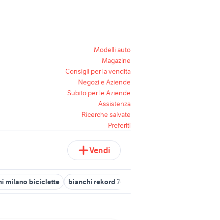
Modelli auto
Magazine
Consigli per la vendita
Negozi e Aziende
Subito per le Aziende
Assistenza
Ricerche salvate
Preferiti
Vendi
i milano biciclette
bianchi rekord 745
libreria billy con ante ar