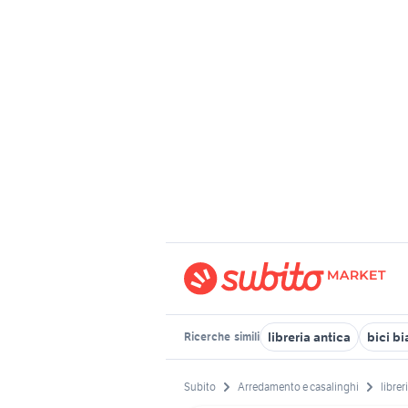
libreria antica
bici b
Ricerche
simili
Subito
Arredamento e casalinghi
librer