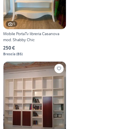
5
Mobile PortaTv libreria Casanova
mod. Shabby Chic
250 €
Brescia
(
BS
)