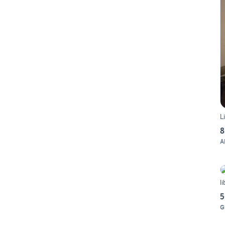
L
8
A
li
5
G