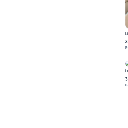
L
3
R
L
3
P