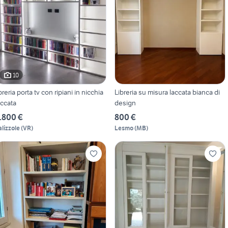
10
ibreria porta tv con ripiani in nicchia
Libreria su misura laccata bianca di
accata
design
.800 €
800 €
alizzole
(
VR
)
Lesmo
(
MB
)