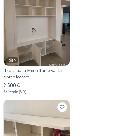
5
libreria porta tv con 3 ante vani a
giorno laccato
2.500 €
Salizzole
(
VR
)