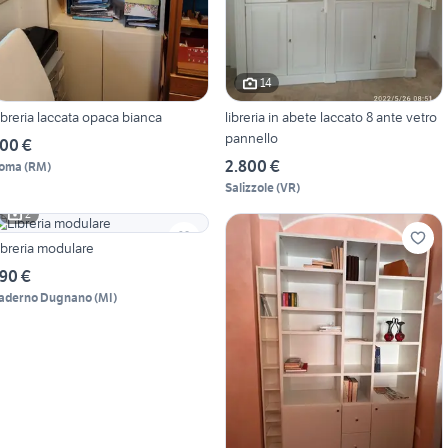
14
ibreria laccata opaca bianca
libreria in abete laccato 8 ante vetro
pannello
00 €
2.800 €
oma
(
RM
)
Salizzole
(
VR
)
2
ibreria modulare
90 €
aderno Dugnano
(
MI
)