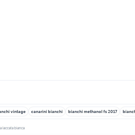
ianchi vintage
canarini bianchi
bianchi methanol fs 2017
bianch
ia laccata bianca