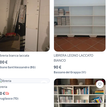
ibreria bianca laccata
LIBRERA LEGNO LACCATO
BIANCO
00 €
90 €
lbano Sant'Alessandro
(
BG
)
Bassano del Grappa
(
VI
)
breria
0 €
rugliasco
(
TO
)