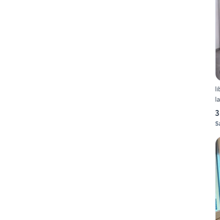
l
l
3
S