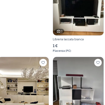
3
Libreria laccata bianca
1 €
Piacenza
(
PC
)