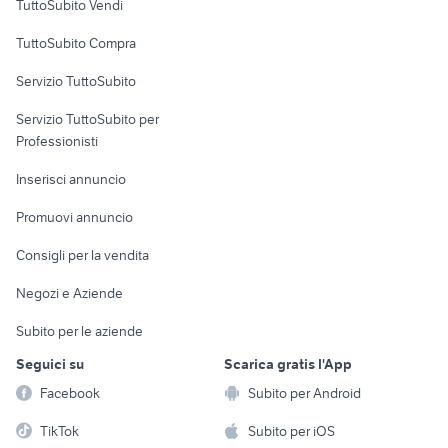
TuttoSubito Vendi
Uffici e Locali
TuttoSubito Compra
commerciali
Servizio TuttoSubito
elettronica
per la casa e la
sports e hobby
Servizio TuttoSubito per
persona
Informatica
Animali
Professionisti
Arredamento e
Console e
Accessori per
Casalinghi
Inserisci annuncio
Videogiochi
animali
Elettrodomestici
Promuovi annuncio
Audio/Video
Musica e Film
Giardino e Fai da te
Consigli per la vendita
Fotografia
Libri e Riviste
Abbigliamento e
Negozi e Aziende
Telefonia
Strumenti Musicali
Accessori
Subito per le aziende
Sports
Tutto per i bambini
Seguici su
Scarica gratis l'App
Biciclette
Facebook
Subito per Android
Collezionismo
TikTok
Subito per iOS