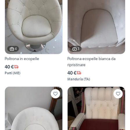
4
3
Poltrona in ecopelle
Poltrona ecopelle bianca da
ripristinare
40 €
40 €
Patti
(
ME
)
Manduria
(
TA
)