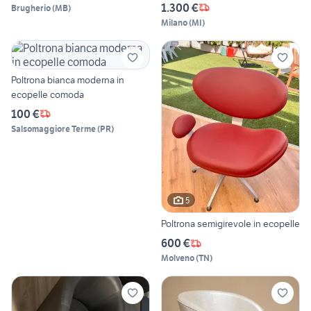
1.300 €
Brugherio
(
MB
)
Milano
(
MI
)
Poltrona bianca moderna in
ecopelle comoda
100 €
Salsomaggiore Terme
(
PR
)
5
Poltrona semigirevole in ecopelle
600 €
Molveno
(
TN
)