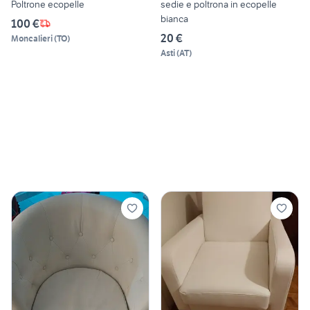
Poltrone ecopelle
sedie e poltrona in ecopelle
bianca
100 €
20 €
Moncalieri
(
TO
)
Asti
(
AT
)