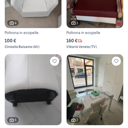
4
3
Poltrona in ecopelle
Poltrona in ecopelle
100 €
160 €
Cinisello Balsamo
(
MI
)
Vittorio Veneto
(
TV
)
6
2