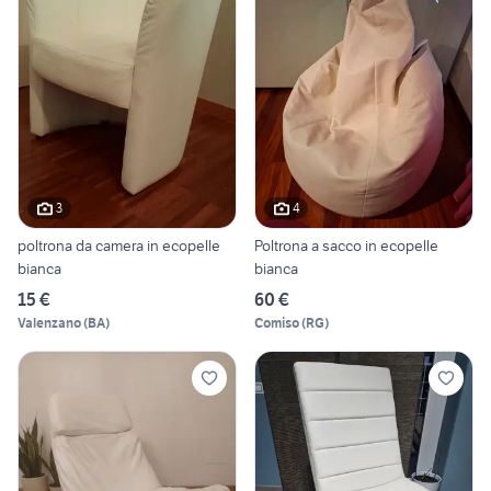
3
4
poltrona da camera in ecopelle
Poltrona a sacco in ecopelle
bianca
bianca
15 €
60 €
Valenzano
(
BA
)
Comiso
(
RG
)