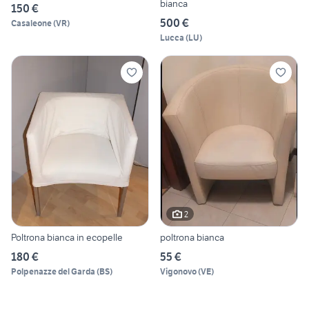
bianca
150 €
500 €
Casaleone
(
VR
)
Lucca
(
LU
)
2
Poltrona bianca in ecopelle
poltrona bianca
180 €
55 €
Polpenazze del Garda
(
BS
)
Vigonovo
(
VE
)