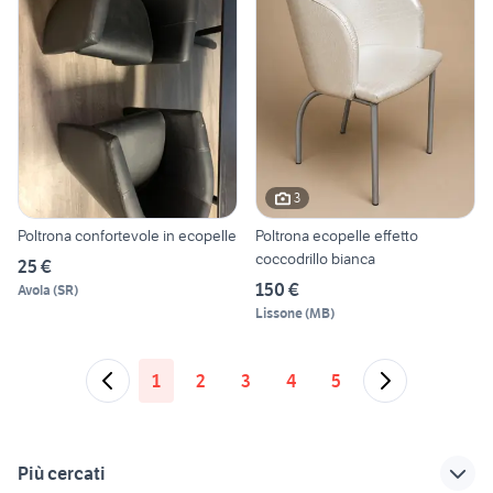
3
Poltrona confortevole in ecopelle
Poltrona ecopelle effetto
coccodrillo bianca
25 €
150 €
Avola
(
SR
)
Lissone
(
MB
)
1
2
3
4
5
Più cercati