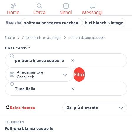
Home
Cerca
Vendi
Messaggi
poltrona benedetta zucchetti
bici bianchi vintage
l
Ricerche
Subito
Arredamento e casalinghi
poltrona bianca ecopelle
Cosa cerchi?
Arredamento e
Filtri
Casalinghi
Salva ricerca
Dal più rilevante
318 risultati
Poltrona bianca ecopelle