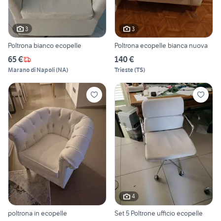
3
3
Poltrona bianco ecopelle
Poltrona ecopelle bianca nuova
65 €
140 €
Marano di Napoli
(
NA
)
Trieste
(
TS
)
4
poltrona in ecopelle
Set 5 Poltrone ufficio ecopelle