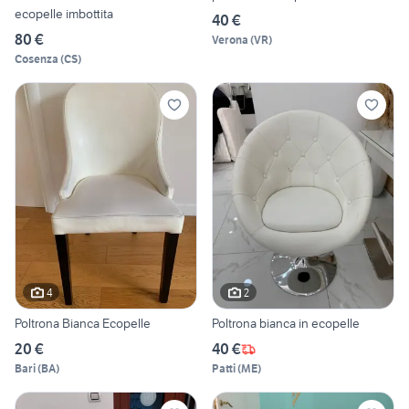
ecopelle imbottita
40 €
80 €
Verona
(
VR
)
Cosenza
(
CS
)
4
2
Poltrona Bianca Ecopelle
Poltrona bianca in ecopelle
20 €
40 €
Bari
(
BA
)
Patti
(
ME
)