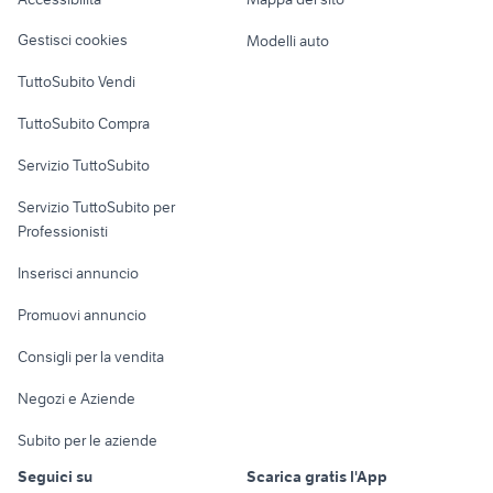
Loft, mansarde e
Veicoli commerciali
altro
Gestisci cookies
Modelli auto
Case vacanza
TuttoSubito Vendi
Uffici e Locali
TuttoSubito Compra
commerciali
Servizio TuttoSubito
elettronica
per la casa e la
sports e hobby
Servizio TuttoSubito per
persona
Informatica
Animali
Professionisti
Arredamento e
Console e
Accessori per
Casalinghi
Inserisci annuncio
Videogiochi
animali
Elettrodomestici
Promuovi annuncio
Audio/Video
Musica e Film
Giardino e Fai da te
Consigli per la vendita
Fotografia
Libri e Riviste
Abbigliamento e
Negozi e Aziende
Telefonia
Strumenti Musicali
Accessori
Subito per le aziende
Sports
Tutto per i bambini
Seguici su
Scarica gratis l'App
Biciclette