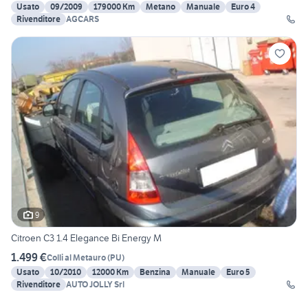
Usato
09/2009
179000 Km
Metano
Manuale
Euro 4
Rivenditore
AGCARS
9
Citroen C3 1.4 Elegance Bi Energy M
1.499 €
Colli al Metauro
(
PU
)
Usato
10/2010
12000 Km
Benzina
Manuale
Euro 5
Rivenditore
AUTO JOLLY Srl