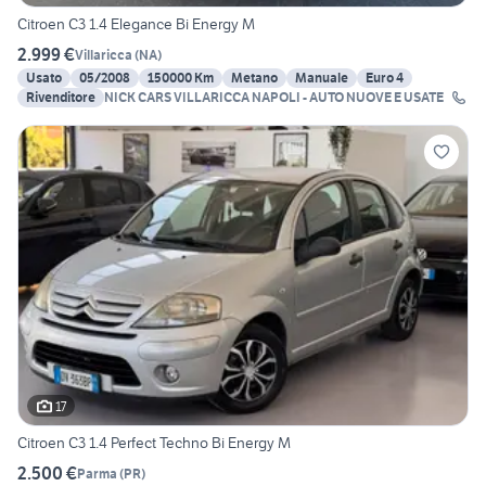
Citroen C3 1.4 Elegance Bi Energy M
2.999 €
Villaricca
(
NA
)
Usato
05/2008
150000 Km
Metano
Manuale
Euro 4
Rivenditore
NICK CARS VILLARICCA NAPOLI - AUTO NUOVE E USATE
17
Citroen C3 1.4 Perfect Techno Bi Energy M
2.500 €
Parma
(
PR
)