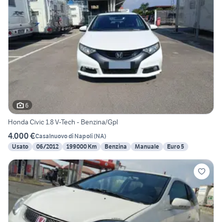
6
Honda Civic 1.8 V-Tech - Benzina/Gpl
4.000 €
Casalnuovo di Napoli
(
NA
)
Usato
06/2012
199000 Km
Benzina
Manuale
Euro 5