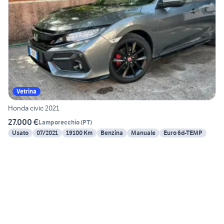
Vetrina
Honda civic 2021
27.000 €
Lamporecchio
(
PT
)
Usato
07/2021
19100 Km
Benzina
Manuale
Euro 6d-TEMP