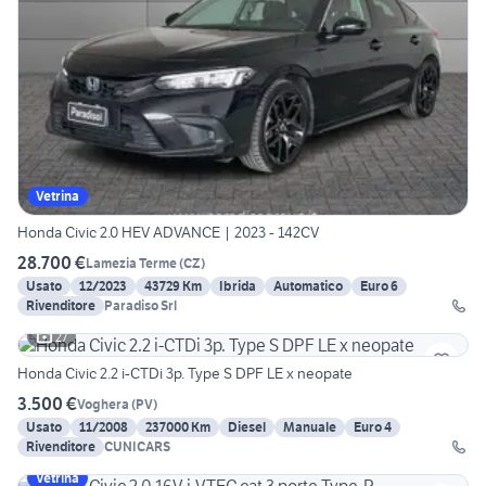
Vetrina
Honda Civic 2.0 HEV ADVANCE | 2023 - 142CV
28.700 €
Lamezia Terme
(
CZ
)
Usato
12/2023
43729 Km
Ibrida
Automatico
Euro 6
Rivenditore
Paradiso Srl
27
Honda Civic 2.2 i-CTDi 3p. Type S DPF LE x neopate
3.500 €
Voghera
(
PV
)
Usato
11/2008
237000 Km
Diesel
Manuale
Euro 4
Rivenditore
CUNICARS
Vetrina