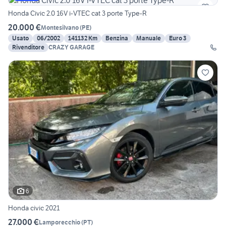
Honda Civic 2.0 16V i-VTEC cat 3 porte Type-R
20.000 €
Montesilvano
(
PE
)
Usato
06/2002
141132 Km
Benzina
Manuale
Euro 3
Rivenditore
CRAZY GARAGE
6
Honda civic 2021
27.000 €
Lamporecchio
(
PT
)