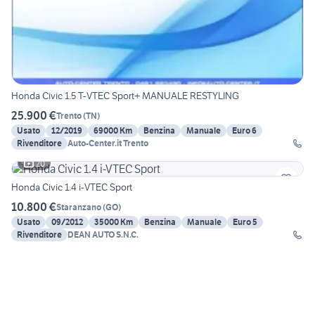
Honda Civic 1.5 T-VTEC Sport+ MANUALE RESTYLING
25.900 €
Trento
(
TN
)
Usato
12/2019
69000 Km
Benzina
Manuale
Euro 6
Rivenditore
Auto-Center.it Trento
20
Honda Civic 1.4 i-VTEC Sport
10.800 €
Staranzano
(
GO
)
Usato
09/2012
35000 Km
Benzina
Manuale
Euro 5
Rivenditore
DEAN AUTO S.N.C.