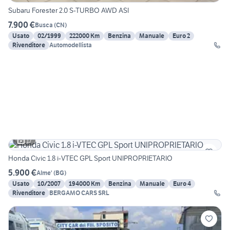
Subaru Forester 2.0 S-TURBO AWD ASI
7.900 €
Busca
(
CN
)
Usato
02/1999
222000 Km
Benzina
Manuale
Euro 2
Rivenditore
Automodellista
17
Honda Civic 1.8 i-VTEC GPL Sport UNIPROPRIETARIO
5.900 €
Alme'
(
BG
)
Usato
10/2007
194000 Km
Benzina
Manuale
Euro 4
Rivenditore
BERGAMO CARS SRL