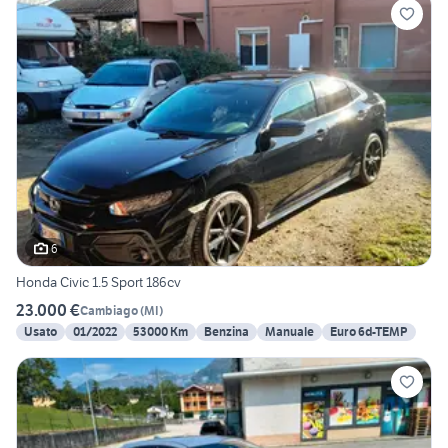
6
Honda Civic 1.5 Sport 186cv
23.000 €
Cambiago
(
MI
)
Usato
01/2022
53000 Km
Benzina
Manuale
Euro 6d-TEMP