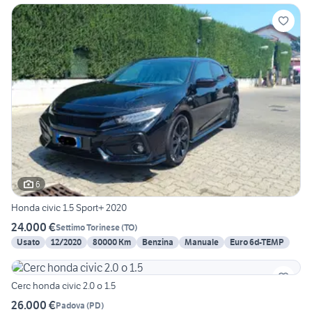
6
Honda civic 1.5 Sport+ 2020
24.000 €
Settimo Torinese
(
TO
)
Usato
12/2020
80000 Km
Benzina
Manuale
Euro 6d-TEMP
Cerc honda civic 2.0 o 1.5
26.000 €
Padova
(
PD
)