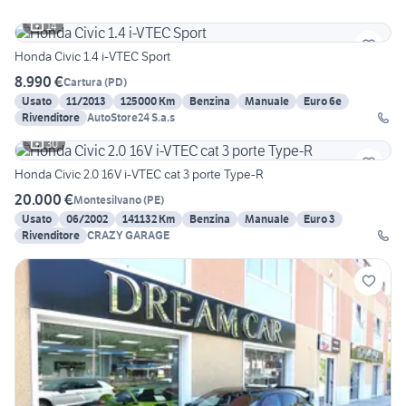
14
Honda Civic 1.4 i-VTEC Sport
8.990 €
Cartura
(
PD
)
Usato
11/2013
125000 Km
Benzina
Manuale
Euro 6e
Rivenditore
AutoStore24 S.a.s
30
Honda Civic 2.0 16V i-VTEC cat 3 porte Type-R
20.000 €
Montesilvano
(
PE
)
Usato
06/2002
141132 Km
Benzina
Manuale
Euro 3
Rivenditore
CRAZY GARAGE