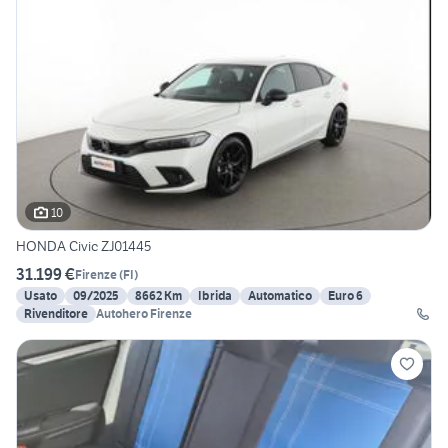
10
HONDA Civic ZJ01445
31.199 €
Firenze
(
FI
)
Usato
09/2025
8662 Km
Ibrida
Automatico
Euro 6
Rivenditore
Autohero Firenze