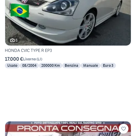
6
HONDA CVIC TYPE R EP3
17.000 €
Livorno
(
LI
)
Usato
08/2004
200000 Km
Benzina
Manuale
Euro 3