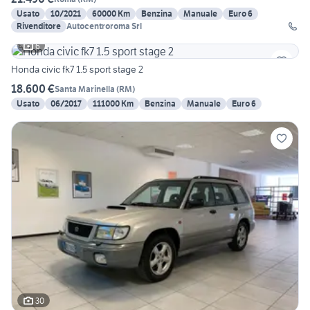
Usato
10/2021
60000 Km
Benzina
Manuale
Euro 6
Rivenditore
Autocentroroma Srl
6
Honda civic fk7 1.5 sport stage 2
18.600 €
Santa Marinella
(
RM
)
Usato
06/2017
111000 Km
Benzina
Manuale
Euro 6
30