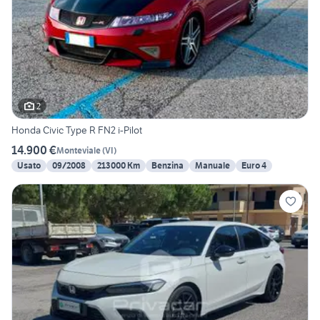
2
Honda Civic Type R FN2 i-Pilot
14.900 €
Monteviale
(
VI
)
Usato
09/2008
213000 Km
Benzina
Manuale
Euro 4