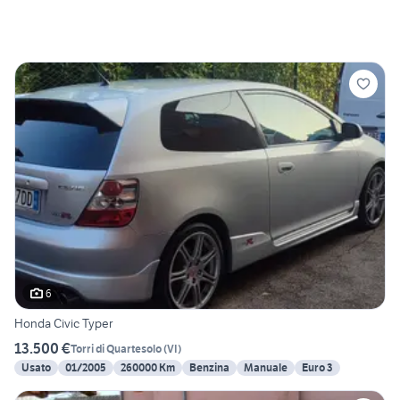
6
Honda Civic Typer
13.500 €
Torri di Quartesolo
(
VI
)
Usato
01/2005
260000 Km
Benzina
Manuale
Euro 3