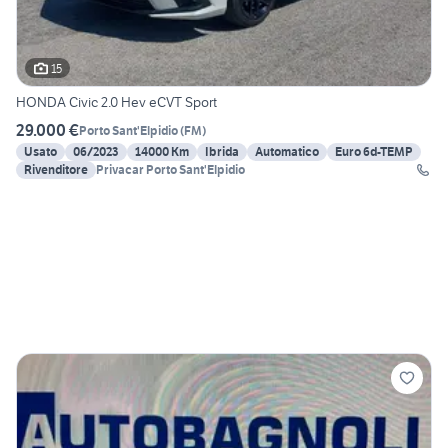
15
HONDA Civic 2.0 Hev eCVT Sport
29.000 €
Porto Sant'Elpidio
(
FM
)
Usato
06/2023
14000 Km
Ibrida
Automatico
Euro 6d-TEMP
Rivenditore
Privacar Porto Sant'Elpidio