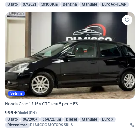
Usato
07/2021
19100 Km
Benzina
Manuale
Euro 6d-TEMP
Vetrina
Honda Civic 1.7 16V CTDi cat 5 porte ES
999 €
Rimini
(
RN
)
Usato
06/2004
364721 Km
Diesel
Manuale
Euro 3
Rivenditore
DI MICCO MOTORS SRLS