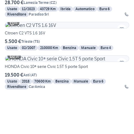
28.700 €
Lamezia Terme
(
CZ
)
Usato
12/2023
43729 Km
Ibrida
Automatico
Euro 6
Rivenditore
Paradiso Srl
6
Citroen C2 VTS 1.6 16V
5.500 €
Trieste
(
TS
)
Usato
02/2007
210000 Km
Benzina
Manuale
Euro 4
18
HONDA Civic 10ª serie Civic 1.5T 5 porte Sport
19.500 €
Asti
(
AT
)
Usato
2018
70600 Km
Benzina
Manuale
Euro 6
Rivenditore
CarAmica