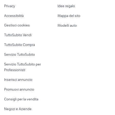
Nautica
lavoro
nuova hyundai i10 2020
560 sec accessori auto
Privacy
Idee regalo
Garage e box
Caravan e Camper
Accessibilità
Mappa del sito
Loft, mansarde e
Veicoli commerciali
altro
Gestisci cookies
Modelli auto
Case vacanza
TuttoSubito Vendi
Uffici e Locali
TuttoSubito Compra
commerciali
Servizio TuttoSubito
elettronica
per la casa e la
sports e hobby
Servizio TuttoSubito per
persona
Informatica
Animali
Professionisti
Arredamento e
Console e
Accessori per
Casalinghi
Inserisci annuncio
Videogiochi
animali
Elettrodomestici
Promuovi annuncio
Audio/Video
Musica e Film
Giardino e Fai da te
Consigli per la vendita
Fotografia
Libri e Riviste
Abbigliamento e
Negozi e Aziende
Telefonia
Strumenti Musicali
Accessori