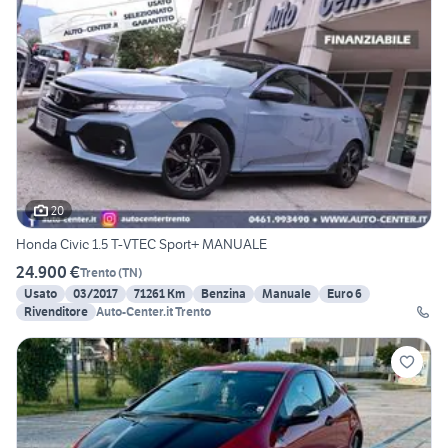
20
Honda Civic 1.5 T-VTEC Sport+ MANUALE
24.900 €
Trento
(
TN
)
Usato
03/2017
71261 Km
Benzina
Manuale
Euro 6
Rivenditore
Auto-Center.it Trento