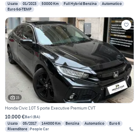
Usato
01/2023
50000 Km
Full Hybrid Benzina
Automatico
Euro 6d-TEMP
15
Honda Civic 1.0T 5 porte Executive Premium CVT
10.000 €
Bari
(
BA
)
Usato
05/2017
144000 Km
Benzina
Automatico
Euro 6
Rivenditore
People Car