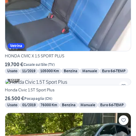
Vetrina
HONDA CIVIC X 1.5 SPORT PLUS
19.700 €
Casale sul Sile
(
TV
)
Usato
11/2019
105000 Km
Benzina
Manuale
Euro 6d-TEMP
6
Honda Civic 1.5T Sport Plus
26.500 €
Pocapaglia
(
CN
)
Usato
01/2019
76000 Km
Benzina
Manuale
Euro 6d-TEMP