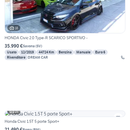
18
HONDA Civic 2.0 Type-R SCARICO SPORTIVO -
35.990 €
Savona
(
SV
)
Usato
12/2019
44724 Km
Benzina
Manuale
Euro 6
Rivenditore
DREAM CAR
15
Honda Civic 1.5T 5 porte Sport+
21.490 €
Roma
(
RM
)