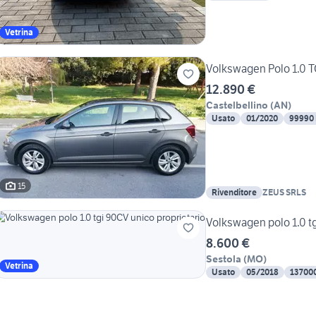
Vetrina
Volkswagen Polo 1.0 T
12.890 €
Castelbellino
(
AN
)
Usato
01/2020
99990
15
Rivenditore
ZEUS SRLS
Volkswagen polo 1.0 tg
8.600 €
Sestola
(
MO
)
Vetrina
Usato
05/2018
13700