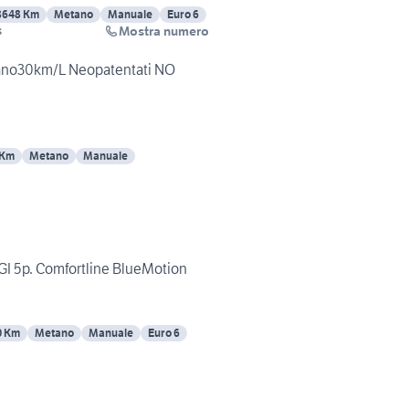
8648 Km
Metano
Manuale
Euro 6
Mostra numero
s
ano30km/L Neopatentati NO
 Km
Metano
Manuale
GI 5p. Comfortline BlueMotion
0 Km
Metano
Manuale
Euro 6