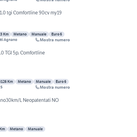
1.0 tgi Comfortline 90cv my19
23 Km
Metano
Manuale
Euro 6
Mostra numero
tti Agnano
0 TGI 5p. Comfortline
3126 Km
Metano
Manuale
Euro 6
Mostra numero
RS
ano30km/L Neopatentati NO
 Km
Metano
Manuale