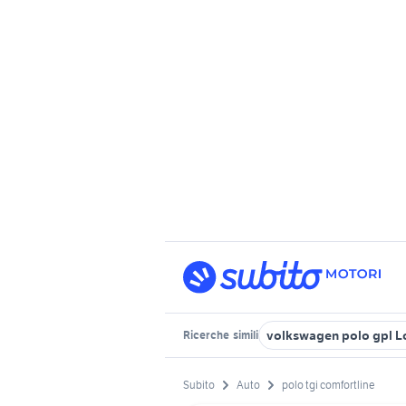
volkswagen polo gpl 
Ricerche
simili
Subito
Auto
polo tgi comfortline