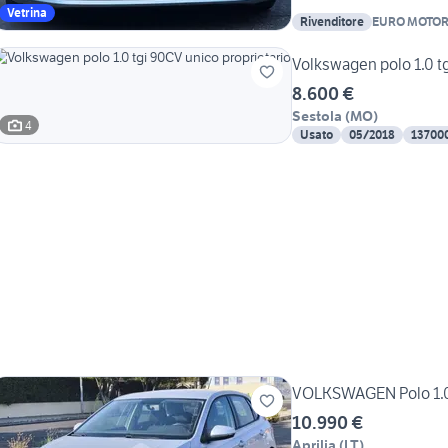
Vetrina
Rivenditore
EURO MOTOR
Volkswagen polo 1.0 tg
8.600 €
Sestola
(
MO
)
4
Usato
05/2018
13700
VOLKSWAGEN Polo 1.0 
10.990 €
Aprilia
(
LT
)