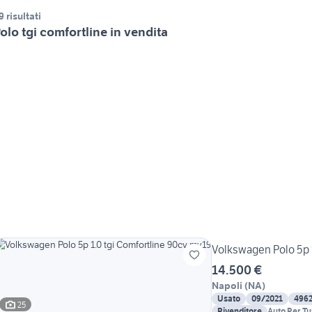
9 risultati
olo tgi comfortline in vendita
Volkswagen Polo 5p 
14.500 €
Napoli
(
NA
)
Usato
09/2021
496
25
Rivenditore
Auto Per Tu