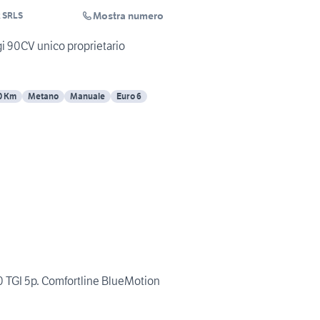
Mostra numero
 SRLS
i 90CV unico proprietario
0 Km
Metano
Manuale
Euro 6
TGI 5p. Comfortline BlueMotion