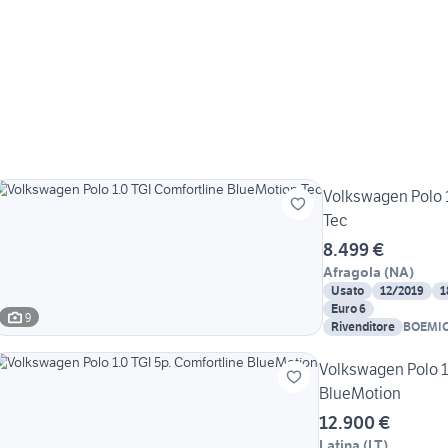
Volkswagen Polo 1
Tec
8.499 €
Afragola
(
NA
)
Usato
12/2019
1
Euro 6
9
Rivenditore
BOEMIO
Volkswagen Polo 1.
BlueMotion
12.900 €
Latina
(
LT
)