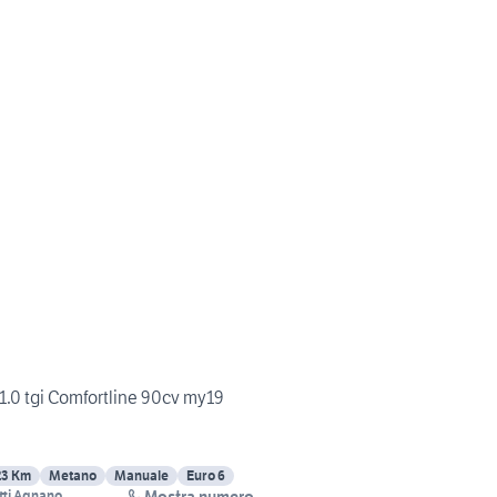
1.0 tgi Comfortline 90cv my19
23 Km
Metano
Manuale
Euro 6
Mostra numero
tti Agnano