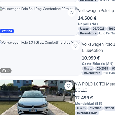
Volkswagen Polo 5p 
14.500 €
Napoli
(
NA
)
Usato
09/2021
496
Vetrina
Rivenditore
Auto Per Tu
Volkswagen Polo 1.
BlueMotion
10.999 €
Castelfidardo
(
AN
)
Usato
02/2018
9
10
Rivenditore
CGF CA
VW POLO 1.0 TGI Met
BOLLO
12.499 €
Montichiari
(
BS
)
Usato
01/2020
92000
Euro 6d-TEMP