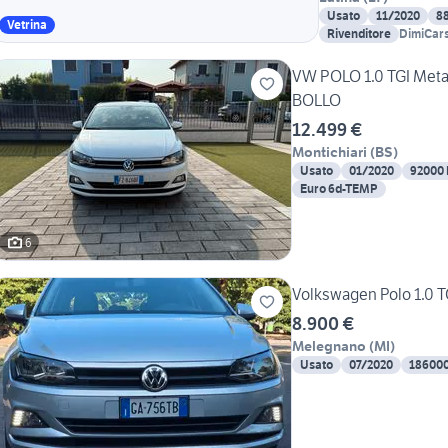
Usato
11/2020
8
Vetrina
Rivenditore
DimiCar
VW POLO 1.0 TGI Met
BOLLO
12.499 €
Montichiari
(
BS
)
Usato
01/2020
92000
Euro 6d-TEMP
6
Volkswagen Polo 1.0 T
8.900 €
Melegnano
(
MI
)
Usato
07/2020
18600