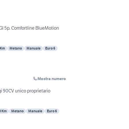
GI 5p. Comfortline BlueMotion
 Km
Metano
Manuale
Euro 6
Mostra numero
i 90CV unico proprietario
0 Km
Metano
Manuale
Euro 6