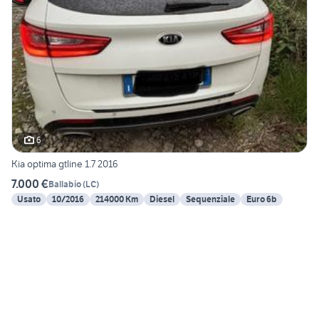
6
Kia optima gtline 1.7 2016
7.000 €
Ballabio
(
LC
)
Usato
10/2016
214000 Km
Diesel
Sequenziale
Euro 6b