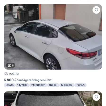
6
Kia optima
6.800 €
Sant'Agata Bolognese
(
BO
)
Usato
11/2017
217000 Km
Diesel
Manuale
Euro 5