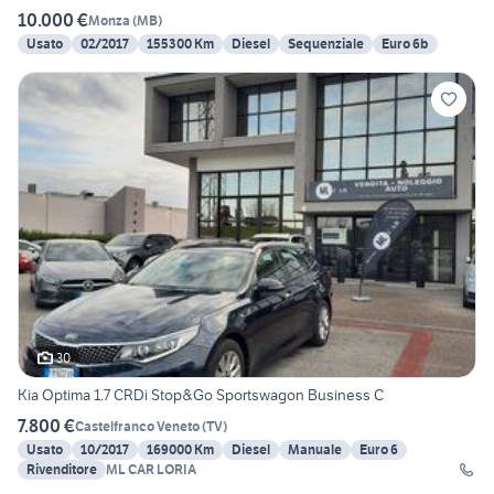
10.000 €
Monza
(
MB
)
Usato
02/2017
155300 Km
Diesel
Sequenziale
Euro 6b
30
Kia Optima 1.7 CRDi Stop&Go Sportswagon Business C
7.800 €
Castelfranco Veneto
(
TV
)
Usato
10/2017
169000 Km
Diesel
Manuale
Euro 6
Rivenditore
ML CAR LORIA