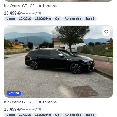
Kia Optima GT - GPL - full optional
13.499 €
Cervasca
(
CN
)
Usato
10/2016
163000 Km
Gpl
Automatico
Euro 6
Vetrina
Kia Optima GT - GPL - full optional
13.499 €
Cervasca
(
CN
)
Usato
10/2016
163000 Km
Gpl
Automatico
Euro 6