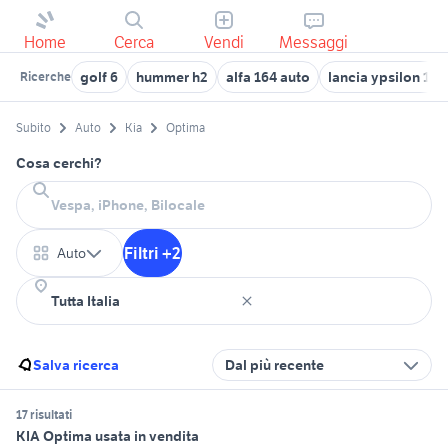
Home
Cerca
Vendi
Messaggi
golf 6
hummer h2
alfa 164 auto
lancia ypsilon 1.2
Ricerche
Subito
Auto
Kia
Optima
Cosa cerchi?
Filtri +2
Auto
Salva ricerca
Dal più recente
17 risultati
KIA Optima usata in vendita