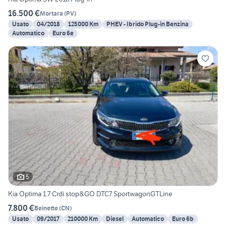
16.500 €
Mortara
(
PV
)
Usato
04/2018
125000 Km
PHEV - Ibrido Plug-in Benzina
Automatico
Euro 6e
5
Kia Optima 1.7 Crdi stop&GO DTC7 SportwagonGTLine
7.800 €
Beinette
(
CN
)
Usato
09/2017
210000 Km
Diesel
Automatico
Euro 6b