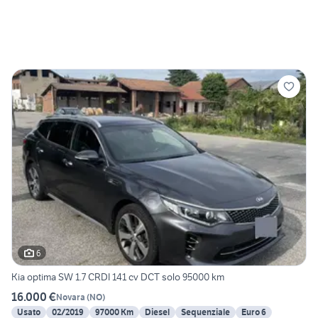
6
Kia optima SW 1.7 CRDI 141 cv DCT solo 95000 km
16.000 €
Novara
(
NO
)
Usato
02/2019
97000 Km
Diesel
Sequenziale
Euro 6