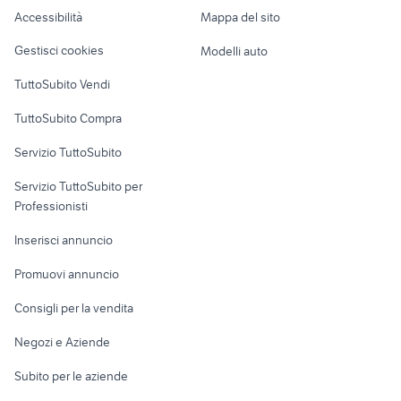
affitto Sardegna
ville pedara
Caravan e Camper
Accessibilità
Mappa del sito
Loft, mansarde e
Veicoli commerciali
altro
Gestisci cookies
Modelli auto
Case vacanza
TuttoSubito Vendi
Uffici e Locali
TuttoSubito Compra
commerciali
Servizio TuttoSubito
elettronica
per la casa e la
sports e hobby
Servizio TuttoSubito per
persona
Informatica
Animali
Professionisti
Arredamento e
Console e
Accessori per
Casalinghi
Inserisci annuncio
Videogiochi
animali
Elettrodomestici
Promuovi annuncio
Audio/Video
Musica e Film
Giardino e Fai da te
Consigli per la vendita
Fotografia
Libri e Riviste
Abbigliamento e
Negozi e Aziende
Telefonia
Strumenti Musicali
Accessori
Subito per le aziende
Sports
Tutto per i bambini