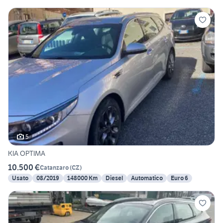
5
KIA OPTIMA
10.500 €
Catanzaro
(
CZ
)
Usato
08/2019
148000 Km
Diesel
Automatico
Euro 6