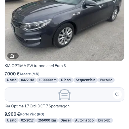
6
KIA OPTIMA SW turbodiesel Euro 6
7.000 €
Arcore
(
MB
)
Usato
04/2018
190000 Km
Diesel
Sequenziale
Euro 6c
Kia Optima 1.7 Crdi DCT 7 Sportwagon
9.900 €
Porto Viro
(
RO
)
Usato
02/2017
255000 Km
Diesel
Automatico
Euro 6b