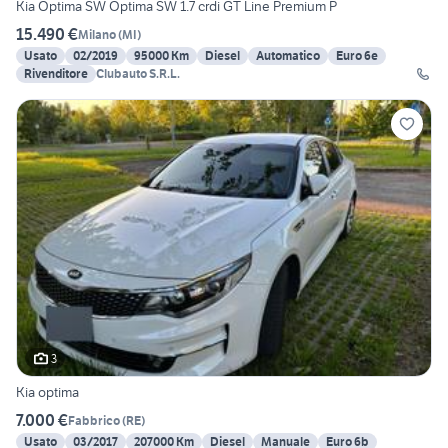
Kia Optima SW Optima SW 1.7 crdi GT Line Premium P
15.490 €
Milano
(
MI
)
Usato
02/2019
95000 Km
Diesel
Automatico
Euro 6e
Rivenditore
Clubauto S.R.L.
3
Kia optima
7.000 €
Fabbrico
(
RE
)
Usato
03/2017
207000 Km
Diesel
Manuale
Euro 6b