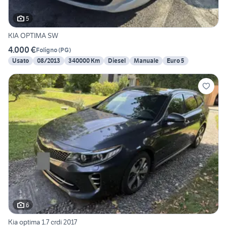
5
KIA OPTIMA SW
4.000 €
Foligno
(
PG
)
Usato
08/2013
340000 Km
Diesel
Manuale
Euro 5
6
Kia optima 1.7 crdi 2017