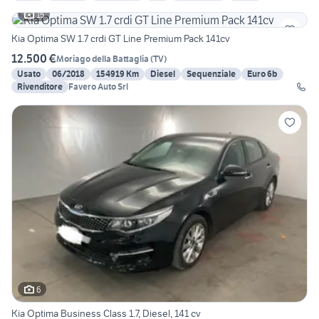
15
Kia Optima SW 1.7 crdi GT Line Premium Pack 141cv
12.500 €
Moriago della Battaglia
(
TV
)
Usato
06/2018
154919 Km
Diesel
Sequenziale
Euro 6b
Rivenditore
Favero Auto Srl
6
Kia Optima Business Class 1.7, Diesel, 141 cv