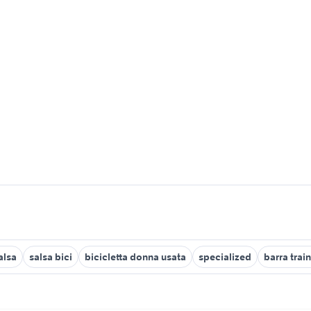
alsa
salsa bici
bicicletta donna usata
specialized
barra train