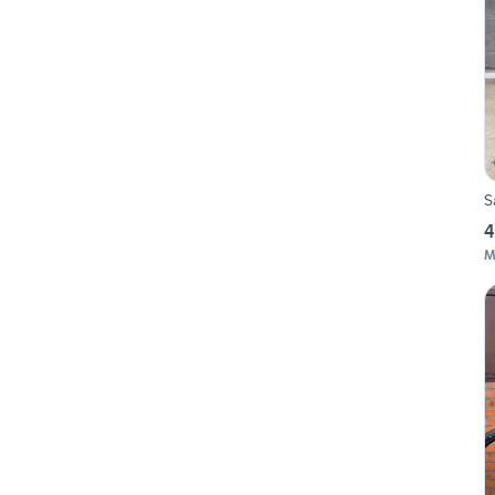
S
4
M