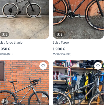
6
3
alsa fargo titanio
Salsa Fargo
.950 €
1.900 €
ilano
(
MI
)
Medicina
(
BO
)