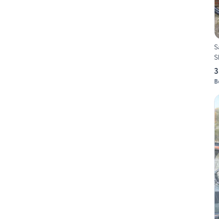
S
S
3
B