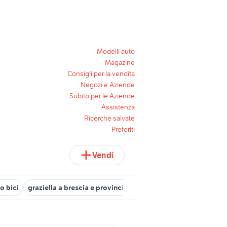
Modelli auto
Magazine
Consigli per la vendita
Negozi e Aziende
Subito per le Aziende
Assistenza
Ricerche salvate
Preferiti
Vendi
o bici
graziella a brescia e provincia
guarnitura campagnolo vel