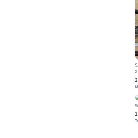
S
X
2
M
W
1
T