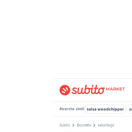
salsa woodchipper
s
Ricerche
simili
Subito
Biciclette
salsa fargo