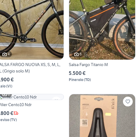
4
6
ALSA FARGO NUOVA XS, S, M, L,
Salsa Fargo Titanio M
L (Grigio solo M)
5.500 €
.900 €
Pinerolo
(
TO
)
alo
(
VI
)
6
ilier Cento10 Ndr
.800 €
reviso
(
TV
)