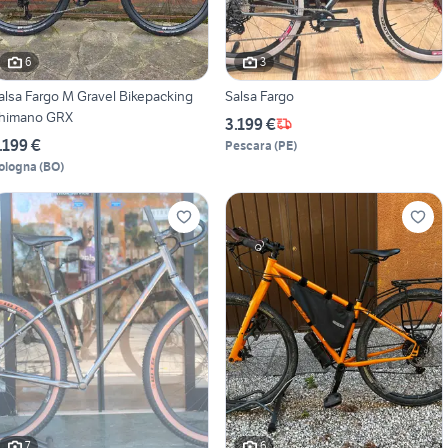
6
3
alsa Fargo M Gravel Bikepacking
Salsa Fargo
himano GRX
3.199 €
.199 €
Pescara
(
PE
)
ologna
(
BO
)
7
6