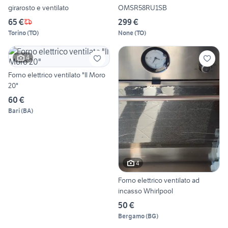
girarosto e ventilato
OMSR58RU1SB
65 €
299 €
Torino
(
TO
)
None
(
TO
)
4
Forno elettrico ventilato "Il Moro
20"
60 €
Bari
(
BA
)
4
Forno elettrico ventilato ad
incasso Whirlpool
50 €
Bergamo
(
BG
)