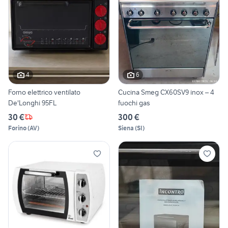
4
6
Forno elettrico ventilato
Cucina Smeg CX60SV9 inox – 4
De'Longhi 95FL
fuochi gas
30 €
300 €
Forino
(
AV
)
Siena
(
SI
)