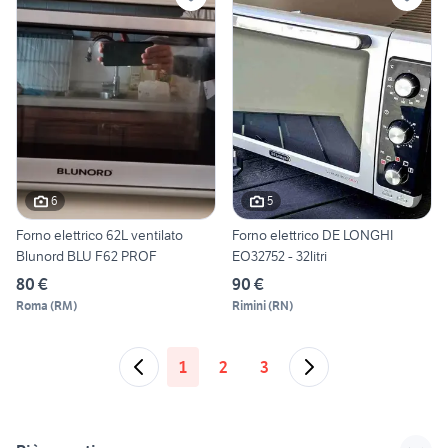
6
5
Forno elettrico 62L ventilato
Forno elettrico DE LONGHI
Blunord BLU F62 PROF
EO32752 - 32litri
80 €
90 €
Roma
(
RM
)
Rimini
(
RN
)
1
2
3