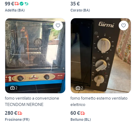
99 €
35 €
Adelfia
(
BA
)
Corato
(
BA
)
2
2
forno ventilato a convenzione
forno fornetto esterno ventilato
TECNDOM NERONE
elettrico
280 €
60 €
Frosinone
(
FR
)
Belluno
(
BL
)