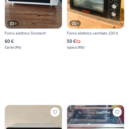
4
4
Forno elettrico Sinotech
Forno elettrico ventilato 100 lt
60 €
50 €
Carini
(
PA
)
Ispica
(
RG
)