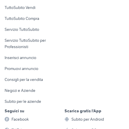
Case vacanza
TuttoSubito Vendi
Uffici e Locali
TuttoSubito Compra
commerciali
Servizio TuttoSubito
elettronica
per la casa e la
sports e hobby
Servizio TuttoSubito per
persona
Informatica
Animali
Professionisti
Arredamento e
Console e
Accessori per
Casalinghi
Inserisci annuncio
Videogiochi
animali
Elettrodomestici
Promuovi annuncio
Audio/Video
Musica e Film
Giardino e Fai da te
Consigli per la vendita
Fotografia
Libri e Riviste
Abbigliamento e
Negozi e Aziende
Telefonia
Strumenti Musicali
Accessori
Subito per le aziende
Sports
Tutto per i bambini
Seguici su
Scarica gratis l'App
Biciclette
Facebook
Subito per Android
Collezionismo