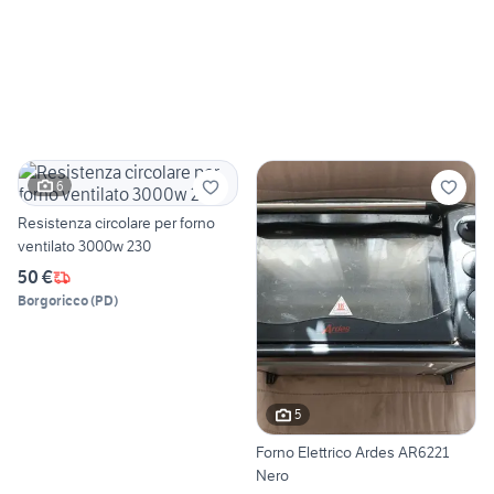
6
Resistenza circolare per forno
ventilato 3000w 230
50 €
Borgoricco
(
PD
)
5
Forno Elettrico Ardes AR6221
Nero