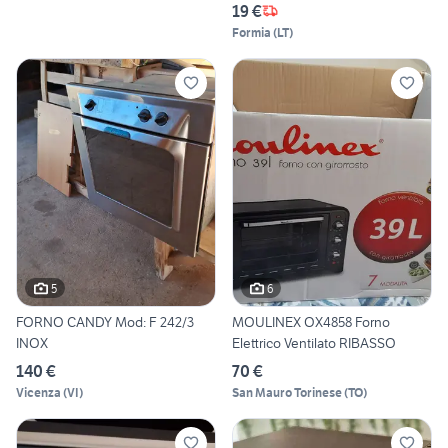
19 €
Formia
(
LT
)
5
6
FORNO CANDY Mod: F 242/3
MOULINEX OX4858 Forno
INOX
Elettrico Ventilato RIBASSO
140 €
70 €
Vicenza
(
VI
)
San Mauro Torinese
(
TO
)