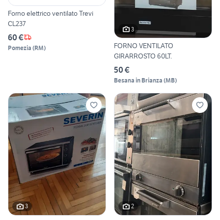
Forno elettrico ventilato Trevi
CL237
3
60 €
FORNO VENTILATO
Pomezia
(
RM
)
GIRARROSTO 60LT.
50 €
Besana in Brianza
(
MB
)
3
2