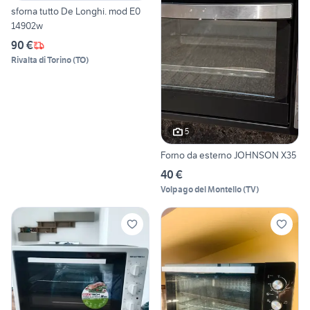
sforna tutto De Longhi. mod E0
14902w
90 €
Rivalta di Torino
(
TO
)
5
Forno da esterno JOHNSON X35
40 €
Volpago del Montello
(
TV
)