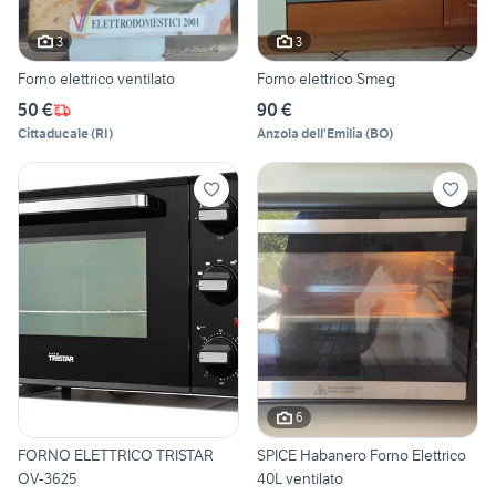
3
3
Forno elettrico ventilato
Forno elettrico Smeg
50 €
90 €
Cittaducale
(
RI
)
Anzola dell'Emilia
(
BO
)
6
FORNO ELETTRICO TRISTAR
SPICE Habanero Forno Elettrico
OV-3625
40L ventilato