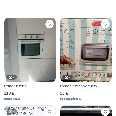
4
4
Forno Elettrico
Forno elettrico ventilato
110 €
55 €
Roma
(
RM
)
Predappio
(
FC
)
4