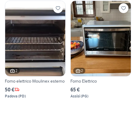
2
2
Forno elettrico Moulinex esterno
Forno Elettrico
50 €
65 €
Padova
(
PD
)
Assisi
(
PG
)