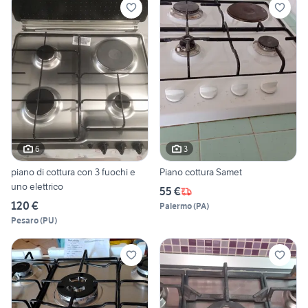
6
3
piano di cottura con 3 fuochi e
Piano cottura Samet
uno elettrico
55 €
120 €
Palermo
(
PA
)
Pesaro
(
PU
)