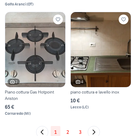
Golfo Aranci
(
OT
)
2
4
Piano cottura Gas Hotpoint
piano cottura e lavello inox
Ariston
10 €
65 €
Lecco
(
LC
)
Cornaredo
(
MI
)
1
2
3