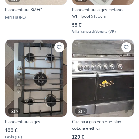
Piano cottura SMEG
Piano cottura a gas metano
Whirlpool 5 fuochi
Ferrara
(
FE
)
55 €
Villafranca di Verona
(
VR
)
6
3
Piano cottura a gas
Cucina a gas con due piani
cottura elettrici
100 €
120 €
Lavis
(
TN
)