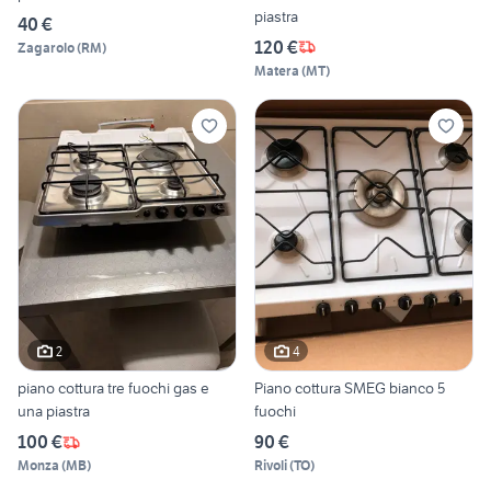
piastra
40 €
120 €
Zagarolo
(
RM
)
Matera
(
MT
)
2
4
piano cottura tre fuochi gas e
Piano cottura SMEG bianco 5
una piastra
fuochi
100 €
90 €
Monza
(
MB
)
Rivoli
(
TO
)