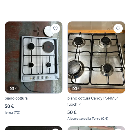
2
4
piano cottura
piano cottura Candy P6NML4
fuochi 4
50 €
50 €
Ivrea
(
TO
)
Albaretto della Torre
(
CN
)