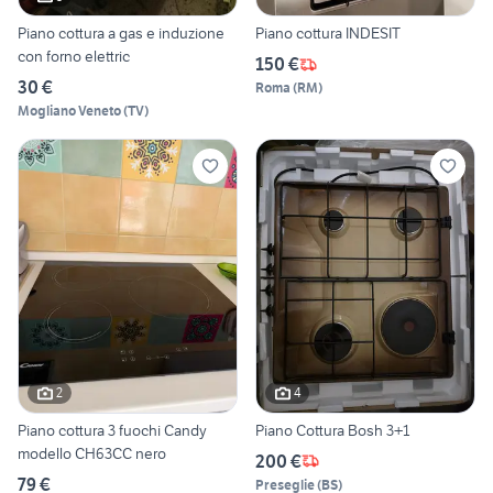
Piano cottura a gas e induzione
Piano cottura INDESIT
con forno elettric
150 €
30 €
Roma
(
RM
)
Mogliano Veneto
(
TV
)
2
4
Piano cottura 3 fuochi Candy
Piano Cottura Bosh 3+1
modello CH63CC nero
200 €
79 €
Preseglie
(
BS
)