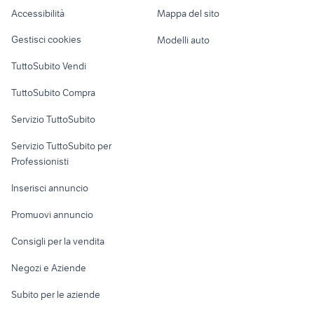
Caravan e Camper
sega festool
induzione 4 fuochi
Calabria
Accessibilità
Mappa del sito
Loft, mansarde e
Veicoli commerciali
affettatrice elettrodomestici
altro
pinguino delonghi pac
Gestisci cookies
Modelli auto
Emilia Romagna
Case vacanza
TuttoSubito Vendi
Uffici e Locali
TuttoSubito Compra
commerciali
Servizio TuttoSubito
elettronica
per la casa e la
sports e hobby
Servizio TuttoSubito per
persona
Informatica
Animali
Professionisti
Arredamento e
Console e
Accessori per
Casalinghi
Inserisci annuncio
Videogiochi
animali
Elettrodomestici
Promuovi annuncio
Audio/Video
Musica e Film
Giardino e Fai da te
Consigli per la vendita
Fotografia
Libri e Riviste
Abbigliamento e
Negozi e Aziende
Telefonia
Strumenti Musicali
Accessori
Subito per le aziende
Sports
Tutto per i bambini