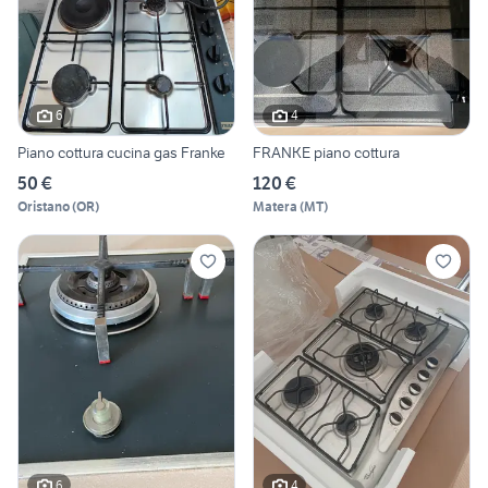
6
4
Piano cottura cucina gas Franke
FRANKE piano cottura
50 €
120 €
Oristano
(
OR
)
Matera
(
MT
)
6
4