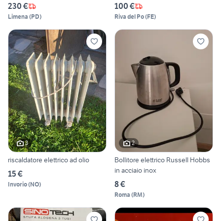
230 €
100 €
Limena
(
PD
)
Riva del Po
(
FE
)
3
2
riscaldatore elettrico ad olio
Bollitore elettrico Russell Hobbs
in acciaio inox
15 €
8 €
Invorio
(
NO
)
Roma
(
RM
)