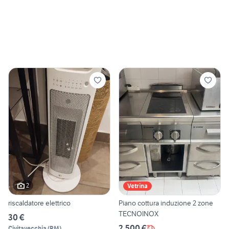
2
Vetrina
riscaldatore elettrico
Piano cottura induzione 2 zone
TECNOINOX
30 €
2.500 €
Civitavecchia
(
RM
)