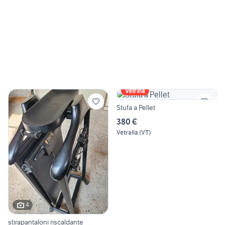
Vetrina
Stufa a Pellet
380 €
Vetralla
(
VT
)
4
stirapantaloni riscaldante