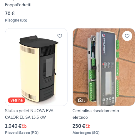
FoppaPedretti
70 €
Pisogne
(
BS
)
3
Vetrina
Stufa a pellet NUOVA EVA
Centralina riscaldamento
CALOR ELISA 13.5 kW
elettrico
1.040 €
250 €
Piove di Sacco
(
PD
)
Morbegno
(
SO
)