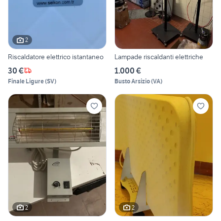
2
Riscaldatore elettrico istantaneo
Lampade riscaldanti elettriche
30 €
1.000 €
Finale Ligure
(
SV
)
Busto Arsizio
(
VA
)
2
2