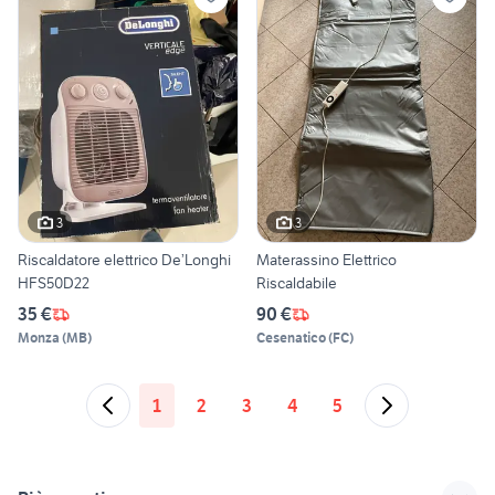
3
3
Riscaldatore elettrico De’Longhi
Materassino Elettrico
HFS50D22
Riscaldabile
35 €
90 €
Monza
(
MB
)
Cesenatico
(
FC
)
1
2
3
4
5