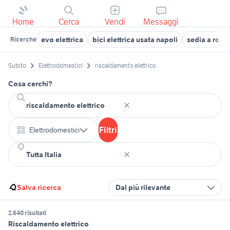
Home
Cerca
Vendi
Messaggi
evo elettrica
bici elettrica usata napoli
sedia a rotel
Ricerche
Subito
Elettrodomestici
riscaldamento elettrico
Cosa cerchi?
Filtri
Elettrodomestici
Salva ricerca
Dal più rilevante
2.640 risultati
Riscaldamento elettrico