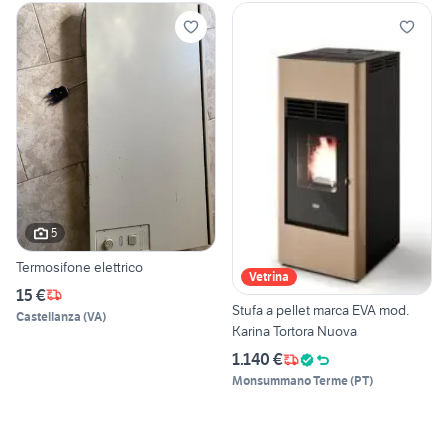
5
Termosifone elettrico
Vetrina
15 €
Stufa a pellet marca EVA mod.
Castellanza
(
VA
)
Karina Tortora Nuova
1.140 €
Monsummano Terme
(
PT
)