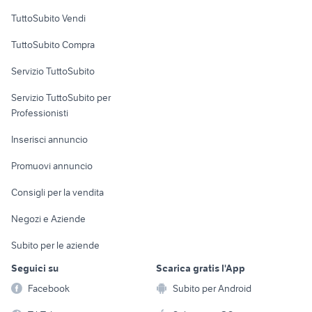
Case vacanza
TuttoSubito Vendi
Uffici e Locali
TuttoSubito Compra
commerciali
Servizio TuttoSubito
elettronica
per la casa e la
sports e hobby
Servizio TuttoSubito per
persona
Informatica
Animali
Professionisti
Arredamento e
Console e
Accessori per
Casalinghi
Inserisci annuncio
Videogiochi
animali
Elettrodomestici
Promuovi annuncio
Audio/Video
Musica e Film
Giardino e Fai da te
Consigli per la vendita
Fotografia
Libri e Riviste
Abbigliamento e
Negozi e Aziende
Telefonia
Strumenti Musicali
Accessori
Subito per le aziende
Sports
Tutto per i bambini
Seguici su
Scarica gratis l'App
Biciclette
Facebook
Subito per Android
Collezionismo