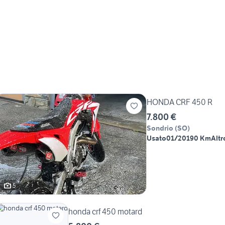
HONDA CRF 450 R
7.800 €
Sondrio
(
SO
)
Usato
01/2019
0 Km
Altr
5
honda crf 450 motard