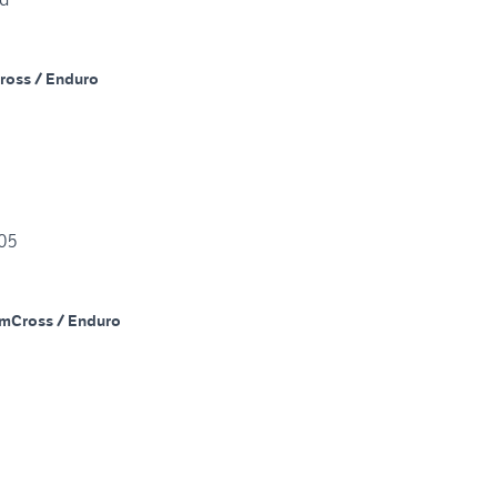
ross / Enduro
005
Km
Cross / Enduro