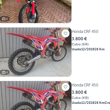
6
Honda CRF 450
3.800 €
Cutro
(
KR
)
Usato
12/2019
26 Km
4
Honda CRF 450
3.800 €
Cutro
(
KR
)
Usato
12/2019
26 Km
Cro