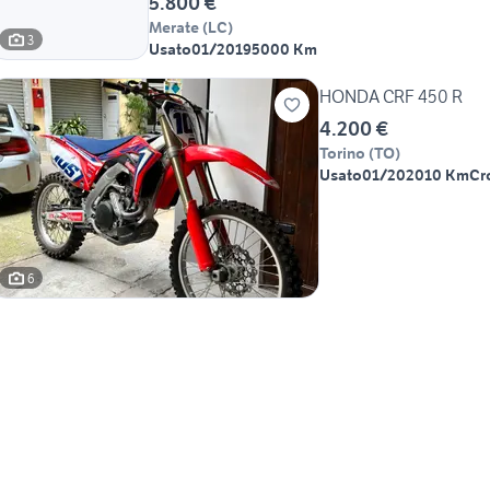
5.800 €
Merate
(
LC
)
3
Usato
01/2019
5000 Km
HONDA CRF 450 R
4.200 €
Torino
(
TO
)
Usato
01/2020
10 Km
Cr
6