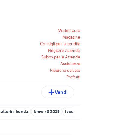
Modelli auto
Magazine
Consigli per la vendita
Negozi e Aziende
Subito per le Aziende
Assistenza
Ricerche salvate
Preferiti
Vendi
rattorini honda
bmw x6 2019
iveco trakker 450
auto honda hr 