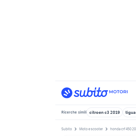
citroen c3 2019
tigua
Ricerche
simili
Subito
Moto e scooter
honda crf 450 2