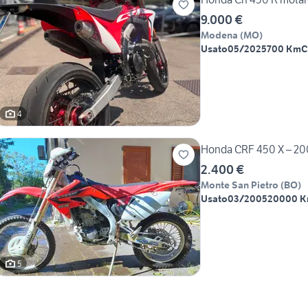
9.000 €
Modena
(
MO
)
Usato
05/2025
700 Km
C
4
Honda CRF 450 X – 2
2.400 €
Monte San Pietro
(
BO
)
Usato
03/2005
20000 
5