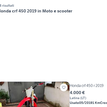
8 risultati
onda crf 450 2019 in Moto e scooter
Honda crf 450 r 2019
4.000 €
Latina
(
LT
)
Usato
05/2019
1 Km
Cros