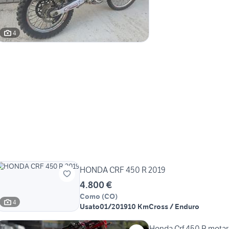
4
HONDA CRF 450 R 2019
4.800 €
Como
(
CO
)
4
Usato
01/2019
10 Km
Cross / Enduro
Honda Crf 450 R mota