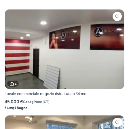
4
Locale commerciale negozio ristrutturato 34 mq
45.000 €
Caltagirone
(
CT
)
34 mq
1 Bagno