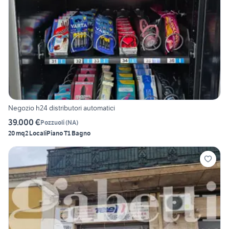
Negozio h24 distributori automatici
39.000 €
Pozzuoli
(
NA
)
20 mq
2 Locali
Piano T
1 Bagno