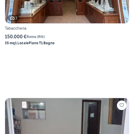
3
Tabaccheria
150.000 €
Roma
(
RM
)
35 mq
1 Locale
Piano T
1 Bagno