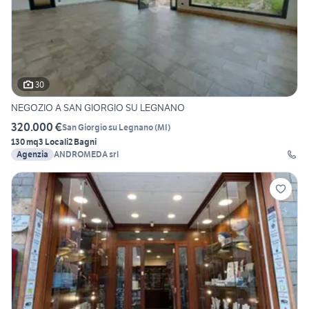
30
NEGOZIO A SAN GIORGIO SU LEGNANO
320.000 €
San Giorgio su Legnano
(
MI
)
130 mq
3 Locali
2 Bagni
Agenzia
ANDROMEDA srl