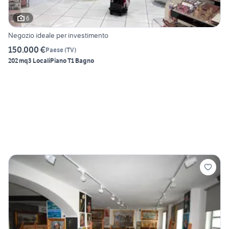
6
Negozio ideale per investimento
150.000 €
Paese
(
TV
)
202 mq
3 Locali
Piano T
1 Bagno