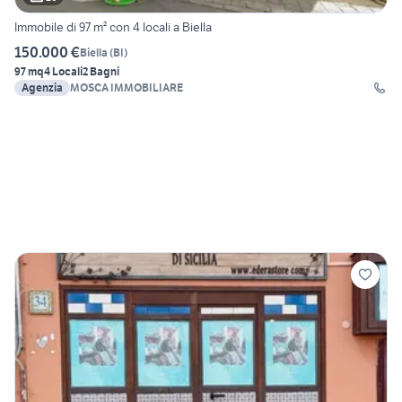
Immobile di 97 m² con 4 locali a Biella
150.000 €
Biella
(
BI
)
97 mq
4 Locali
2 Bagni
Agenzia
MOSCA IMMOBILIARE