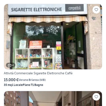
4
Attività Commerciale Sigarette Elettroniche Caffè
15.000 €
Verano Brianza
(
MB
)
35 mq
1 Locale
Piano T
1 Bagno