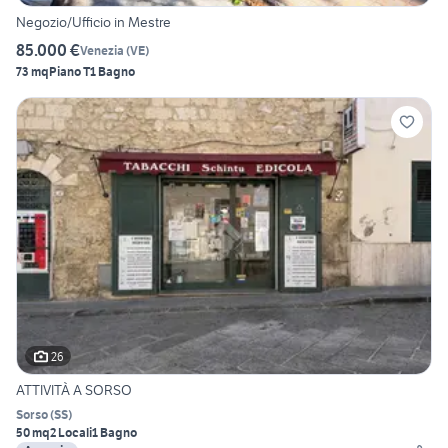
Negozio/Ufficio in Mestre
85.000 €
Venezia
(
VE
)
73 mq
Piano T
1 Bagno
26
ATTIVITÀ A SORSO
Sorso
(
SS
)
50 mq
2 Locali
1 Bagno