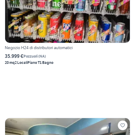
Negozio H24 di distributori automatici
35.999 €
Pozzuoli
(
NA
)
20 mq
2 Locali
Piano T
1 Bagno