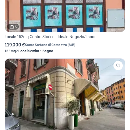
6
Locale 162mq Centro Storico - Ideale Negozio/Labor
119.000 €
Santo Stefano di Camastra
(
ME
)
162 mq
2 Locali
Semint.
1 Bagno