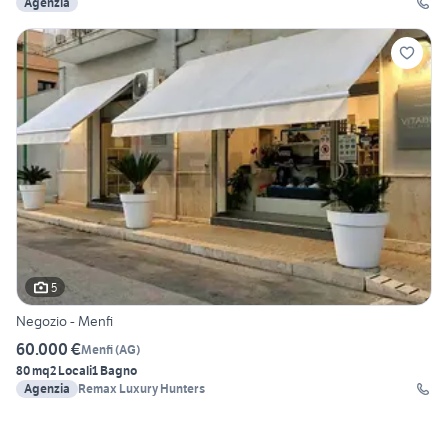
Agenzia
5
Negozio - Menfi
60.000 €
Menfi
(
AG
)
80 mq
2 Locali
1 Bagno
Agenzia
Remax Luxury Hunters