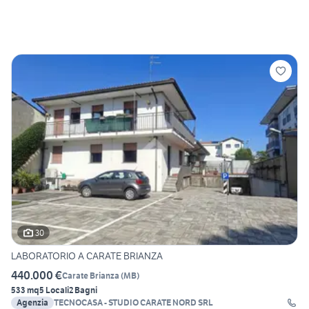
30
LABORATORIO A CARATE BRIANZA
440.000 €
Carate Brianza
(
MB
)
533 mq
5 Locali
2 Bagni
Agenzia
TECNOCASA - STUDIO CARATE NORD SRL