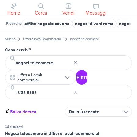
Home
Cerca
Vendi
Messaggi
affitto negozio savona
negozi divani roma
negozio 
Ricerche
Subito
Uffici e locali commerciali
negozi telecamere
Cosa cerchi?
Uffici e Locali
Filtri
commerciali
Salva ricerca
Dal più recente
34 risultati
Negozi telecamere in Uffici e locali commerciali