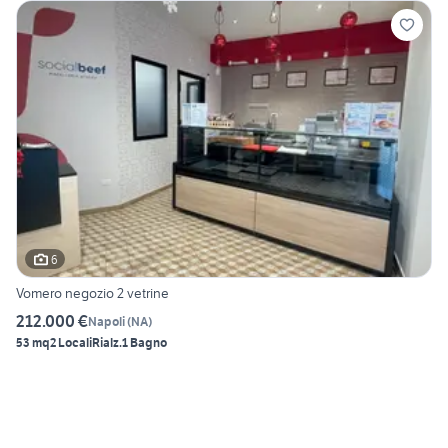
6
Vomero negozio 2 vetrine
212.000 €
Napoli
(
NA
)
53 mq
2 Locali
Rialz.
1 Bagno