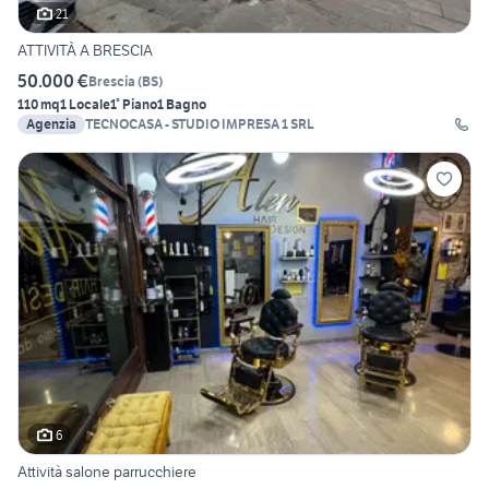
21
ATTIVITÀ A BRESCIA
50.000 €
Brescia
(
BS
)
110 mq
1 Locale
1° Piano
1 Bagno
Agenzia
TECNOCASA - STUDIO IMPRESA 1 SRL
6
Attività salone parrucchiere