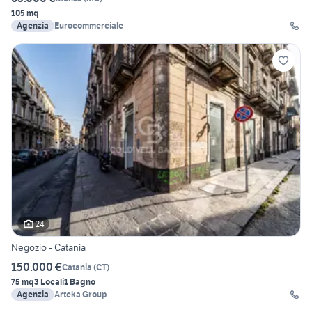
105 mq
Agenzia
Eurocommerciale
24
Negozio - Catania
150.000 €
Catania
(
CT
)
75 mq
3 Locali
1 Bagno
Agenzia
Arteka Group