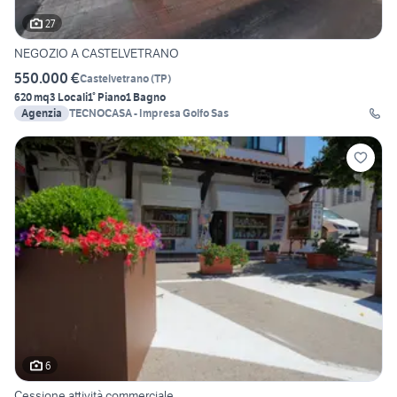
27
NEGOZIO A CASTELVETRANO
550.000 €
Castelvetrano
(
TP
)
620 mq
3 Locali
1° Piano
1 Bagno
Agenzia
TECNOCASA - Impresa Golfo Sas
6
Cessione attività commerciale