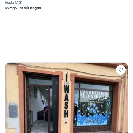
Aosta
(
AO
)
65 mq
3 Locali
1 Bagno