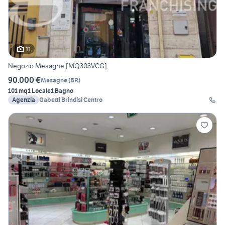
11
Negozio Mesagne [MQ303VCG]
90.000 €
Mesagne
(
BR
)
101 mq
1 Locale
1 Bagno
Agenzia
Gabetti Brindisi Centro