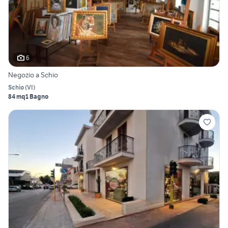
6
Negozio a Schio
Schio
(
VI
)
84 mq
1 Bagno