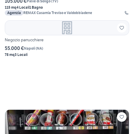
105.000 €
Pieve di Soligo
(
TV
)
115 mq
4 Locali
1 Bagno
Agenzia
REMAX Casamia Treviso e Valdobbiadene
Negozio parrucchiere
55.000 €
Napoli
(
NA
)
78 mq
3 Locali