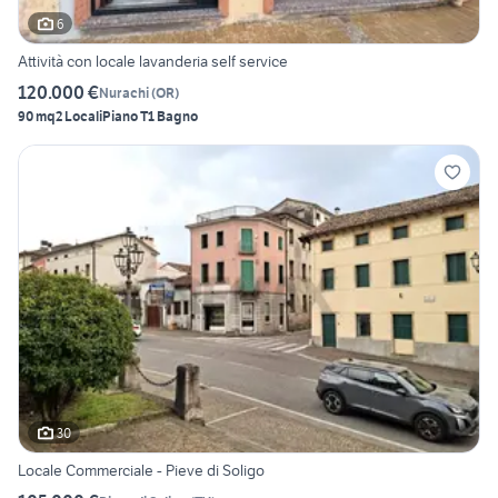
6
Attività con locale lavanderia self service
120.000 €
Nurachi
(
OR
)
90 mq
2 Locali
Piano T
1 Bagno
30
Locale Commerciale - Pieve di Soligo