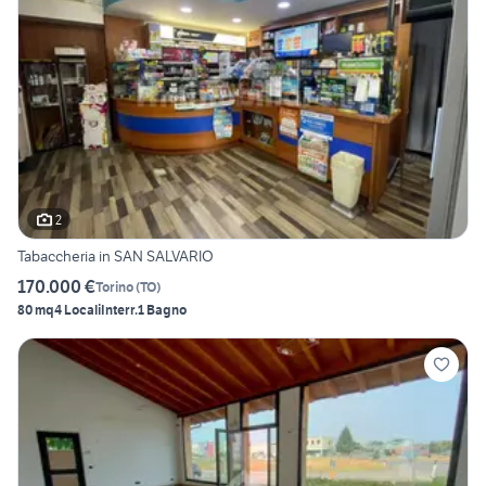
2
Tabaccheria in SAN SALVARIO
170.000 €
Torino
(
TO
)
80 mq
4 Locali
Interr.
1 Bagno