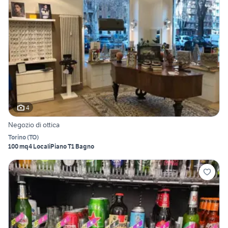
4
Negozio di ottica
Torino
(
TO
)
100 mq
4 Locali
Piano T
1 Bagno