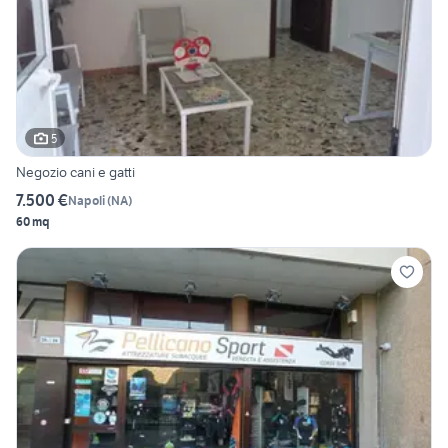
5
Negozio cani e gatti
7.500 €
Napoli
(
NA
)
60 mq