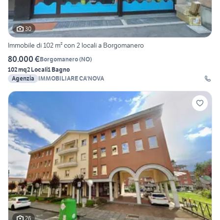
30
Immobile di 102 m² con 2 locali a Borgomanero
80.000 €
Borgomanero
(
NO
)
102 mq
2 Locali
1 Bagno
Agenzia
IMMOBILIARE CA'NOVA
26