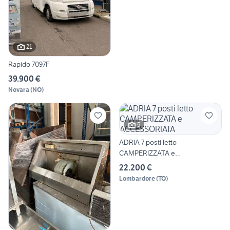
21
Rapido 7097F
39.900 €
Novara
(
NO
)
5
ADRIA 7 posti letto
CAMPERIZZATA e
ACCESSORIATA
22.200 €
Lombardore
(
TO
)