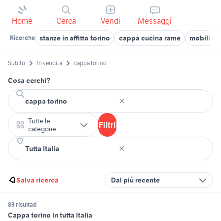
Home
Cerca
Vendi
Messaggi
stanze in affitto torino
cappa cucina rame
mobili usa
Ricerche
Subito
In vendita
cappa torino
Cosa cerchi?
Tutte le
Filtri
categorie
Salva ricerca
Dal più recente
89 risultati
Cappa torino in tutta Italia