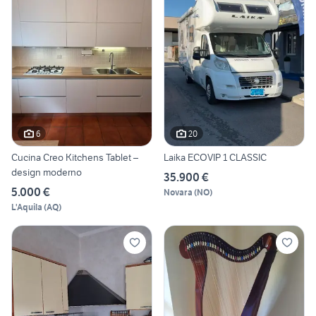
6
20
Cucina Creo Kitchens Tablet –
Laika ECOVIP 1 CLASSIC
design moderno
35.900 €
5.000 €
Novara
(
NO
)
L'Aquila
(
AQ
)