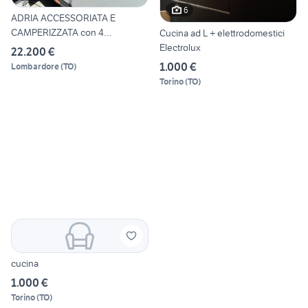
6
ADRIA ACCESSORIATA E
CAMPERIZZATA con 4
Cucina ad L + elettrodomestici
telecamere
Electrolux
22.200 €
1.000 €
Lombardore
(
TO
)
Torino
(
TO
)
cucina
1.000 €
Torino
(
TO
)