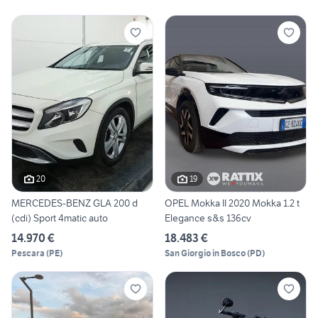
20
19
MERCEDES-BENZ GLA 200 d
OPEL Mokka II 2020 Mokka 1.2 t
(cdi) Sport 4matic auto
Elegance s&s 136cv
14.970 €
18.483 €
Pescara
(
PE
)
San Giorgio in Bosco
(
PD
)