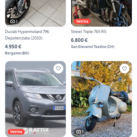
5
Vetrina
Ducati Hypermotard 796
Street Triple 765 RS
Depotenziata (2010)
6.800 €
4.950 €
San Giovanni Teatino
(
CH
)
Bergamo
(
BG
)
5
Vetrina