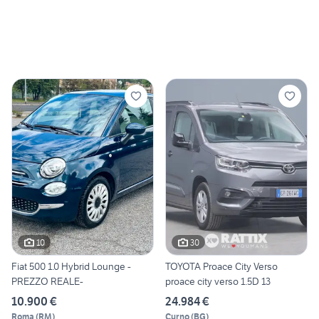
10
30
Fiat 500 1.0 Hybrid Lounge -
TOYOTA Proace City Verso
PREZZO REALE-
proace city verso 1.5D 13
10.900 €
24.984 €
Roma
(
RM
)
Curno
(
BG
)