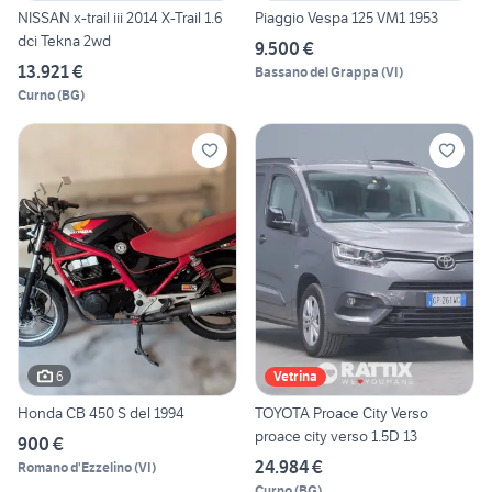
NISSAN x-trail iii 2014 X-Trail 1.6
Piaggio Vespa 125 VM1 1953
dci Tekna 2wd
9.500 €
13.921 €
Bassano del Grappa
(
VI
)
Curno
(
BG
)
6
Vetrina
Honda CB 450 S del 1994
TOYOTA Proace City Verso
proace city verso 1.5D 13
900 €
24.984 €
Romano d'Ezzelino
(
VI
)
Curno
(
BG
)