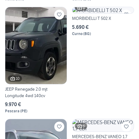
4
MORBIDELLI T 502 X
5.690 €
Curno
(
BG
)
10
JEEP Renegade 2.0 mjt
Longitude 4wd 140cv
9.970 €
Pescara
(
PE
)
6
MERCEDES-BENZ VANEO 1.7