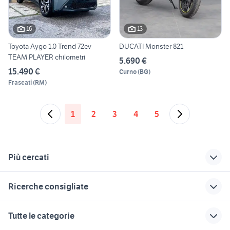
16
13
Toyota Aygo 1.0 Trend 72cv
DUCATI Monster 821
TEAM PLAYER chilometri
5.690 €
15.490 €
Curno
(
BG
)
Frascati
(
RM
)
1
2
3
4
5
Più cercati
Correlati
Richerche simili
Suggerimenti
Ricerche consigliate
ultima targa
sensori di
gallina araucana
parcheggio targa
animali
toyota rav4
yamaha x-max 400
targa tv
Tutte le categorie
911 targa
motoslitta usata
porshe targa
fiorino pick up
iveco daily 4x4 camper