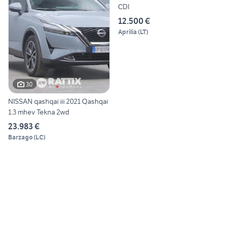
CDI
12.500 €
Aprilia
(
LT
)
30
NISSAN qashqai iii 2021 Qashqai
1.3 mhev Tekna 2wd
23.983 €
Barzago
(
LC
)