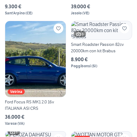
9.300 €
39.000 €
Sant'Arpino
(
CE
)
Jesolo
(
VE
)
6
Smart Roadster Passion 82cv
20000km con kit Brabus
8.900 €
Poggibonsi
(
SI
)
Vetrina
Ford Focus RS MK1 2.0 16v
ITALIANA ASI CRS
36.000 €
Varese
(
VA
)
6