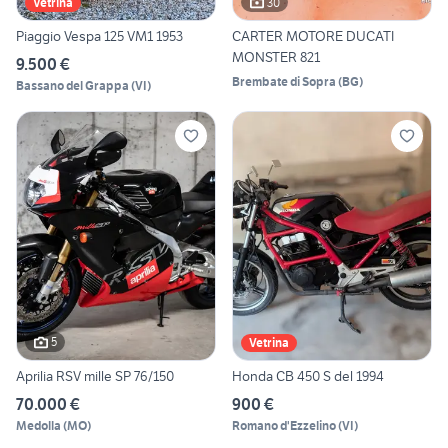
30
Vetrina
Piaggio Vespa 125 VM1 1953
CARTER MOTORE DUCATI
MONSTER 821
9.500 €
Brembate di Sopra
(
BG
)
Bassano del Grappa
(
VI
)
5
Vetrina
Aprilia RSV mille SP 76/150
Honda CB 450 S del 1994
70.000 €
900 €
Medolla
(
MO
)
Romano d'Ezzelino
(
VI
)