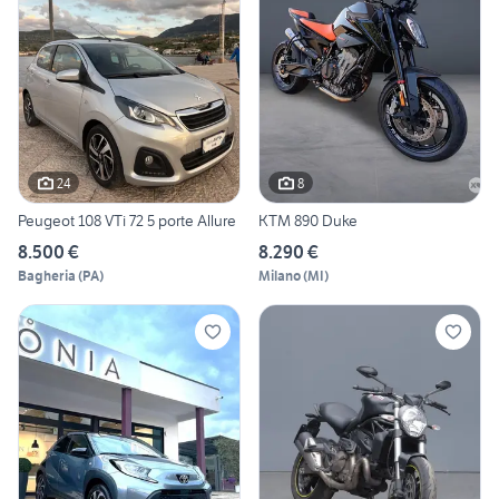
24
8
Peugeot 108 VTi 72 5 porte Allure
KTM 890 Duke
8.500 €
8.290 €
Bagheria
(
PA
)
Milano
(
MI
)