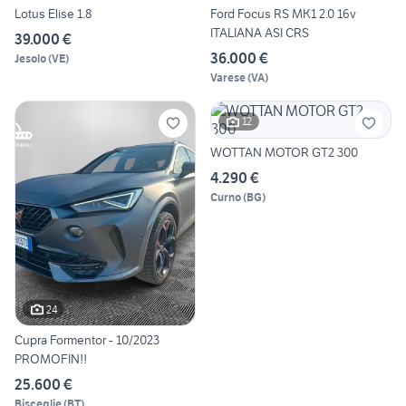
Lotus Elise 1.8
Ford Focus RS MK1 2.0 16v
ITALIANA ASI CRS
39.000 €
36.000 €
Jesolo
(
VE
)
Varese
(
VA
)
12
WOTTAN MOTOR GT2 300
4.290 €
Curno
(
BG
)
24
Cupra Formentor - 10/2023
PROMOFIN!!
25.600 €
Bisceglie
(
BT
)