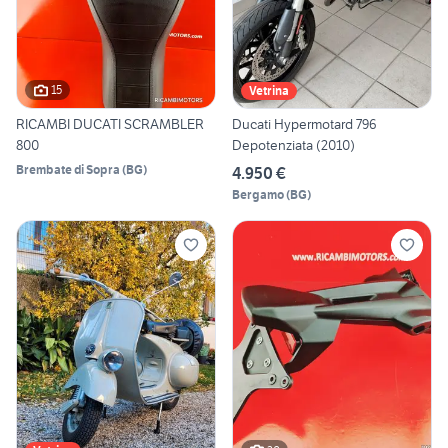
15
Vetrina
RICAMBI DUCATI SCRAMBLER
Ducati Hypermotard 796
800
Depotenziata (2010)
Brembate di Sopra
(
BG
)
4.950 €
Bergamo
(
BG
)