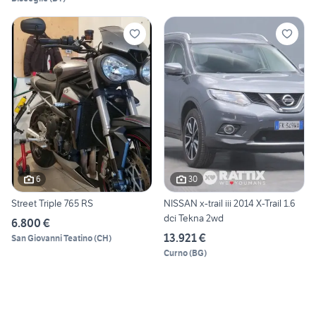
6
30
Street Triple 765 RS
NISSAN x-trail iii 2014 X-Trail 1.6
dci Tekna 2wd
6.800 €
13.921 €
San Giovanni Teatino
(
CH
)
Curno
(
BG
)