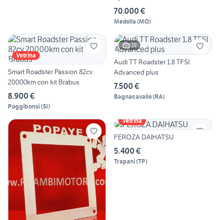
70.000 €
Medolla
(
MO
)
19
Vetrina
Audi TT Roadster 1.8 TFSI
Smart Roadster Passion 82cv
Advanced plus
20000km con kit Brabus
7.500 €
8.900 €
Bagnacavallo
(
RA
)
Poggibonsi
(
SI
)
Vetrina
FEROZA DAIHATSU
5.400 €
Trapani
(
TP
)