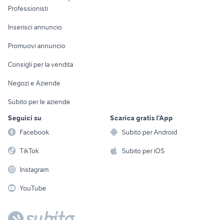
Informatica
Animali
Professionisti
Arredamento e
Console e
Accessori per
Casalinghi
Inserisci annuncio
Videogiochi
animali
Elettrodomestici
Promuovi annuncio
Audio/Video
Musica e Film
Giardino e Fai da te
Consigli per la vendita
Fotografia
Libri e Riviste
Abbigliamento e
Negozi e Aziende
Telefonia
Strumenti Musicali
Accessori
Subito per le aziende
Sports
Tutto per i bambini
Seguici su
Scarica gratis l'App
Biciclette
Facebook
Subito per Android
Collezionismo
TikTok
Subito per iOS
Instagram
YouTube