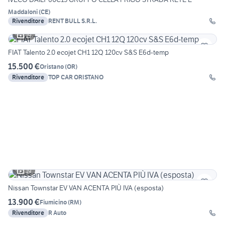
Maddaloni
(
CE
)
Rivenditore
RENT BULL S.R.L.
19
FIAT Talento 2.0 ecojet CH1 12Q 120cv S&S E6d-temp
15.500 €
Oristano
(
OR
)
Rivenditore
TOP CAR ORISTANO
19
Nissan Townstar EV VAN ACENTA PIÙ IVA (esposta)
13.900 €
Fiumicino
(
RM
)
Rivenditore
R Auto