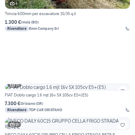
4
Trincia 600mm per escavatore 15/35 q.li
1.300 €
Imola
(
BO
)
Rivenditore
Emm Company Srl
16
FIAT Doblo cargo 1.6 mjt 16v SX 105cv E5+(E5)
7.300 €
Oristano
(
OR
)
Rivenditore
TOP CAR ORISTANO
16
IVECO DAILY 60C15 GRUPPO CELLA FRIGO STRADA RETE E