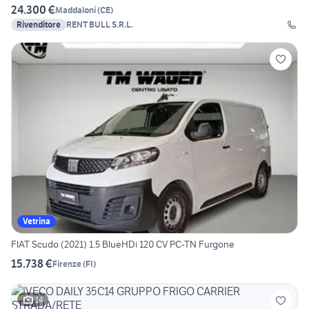
24.300 €
Maddaloni
(
CE
)
Rivenditore
RENT BULL S.R.L.
Vetrina
FIAT Scudo (2021) 1.5 BlueHDi 120 CV PC-TN Furgone
15.738 €
Firenze
(
FI
)
14