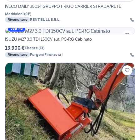
IVECO DAILY 35C14 GRUPPO FRIGO CARRIER STRADA/RETE
Maddaloni
(
CE
)
Rivenditore
RENT BULL S.R.L.
Vetrina
ISUZU M27 3.0 TDI 150CV aut. PC-RG Cabinato
13.900 €
Firenze
(
FI
)
Rivenditore
Furgoni Firenze srl