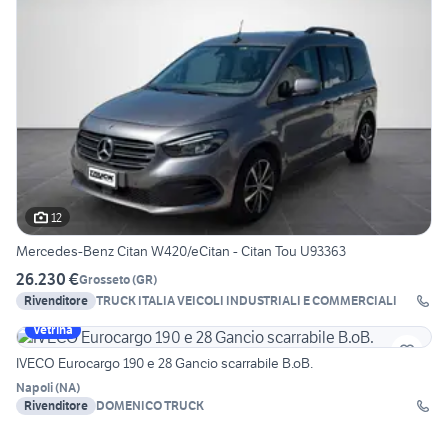
12
Mercedes-Benz Citan W420/eCitan - Citan Tou U93363
26.230 €
Grosseto
(
GR
)
Rivenditore
TRUCK ITALIA VEICOLI INDUSTRIALI E COMMERCIALI
Vetrina
IVECO Eurocargo 190 e 28 Gancio scarrabile B.oB.
Napoli
(
NA
)
Rivenditore
DOMENICO TRUCK