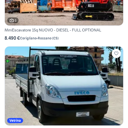
6
MiniEscavatore 15q NUOVO - DIESEL - FULL OPTIONAL
8.490 €
Corigliano-Rossano
(
CS
)
Vetrina