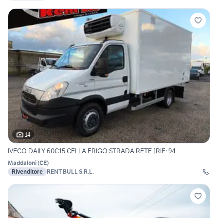
14
IVECO DAILY 60C15 CELLA FRIGO STRADA RETE [RIF: 94
Maddaloni
(
CE
)
Rivenditore
RENT BULL S.R.L.