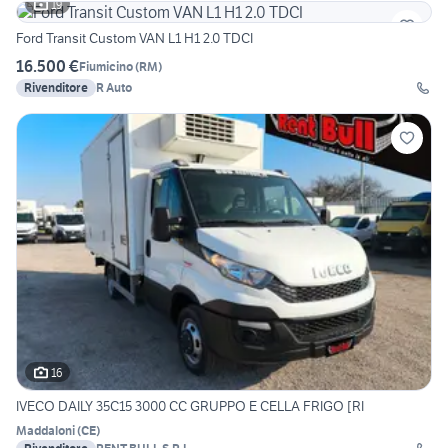
19
Ford Transit Custom VAN L1 H1 2.0 TDCI
16.500 €
Fiumicino
(
RM
)
Rivenditore
R Auto
16
IVECO DAILY 35C15 3000 CC GRUPPO E CELLA FRIGO [RI
Maddaloni
(
CE
)