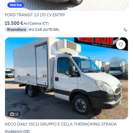
Vetrina
FORD TRANSIT 2.0 170 CV ENTRY
15.500 €
Aci Catena
(
CT
)
Rivenditore
MU.CAR.AUTO SRL
13
IVECO DAILY 35C13 GRUPPO E CELLA THERMOKING STRADA
Maddaloni
(
CE
)