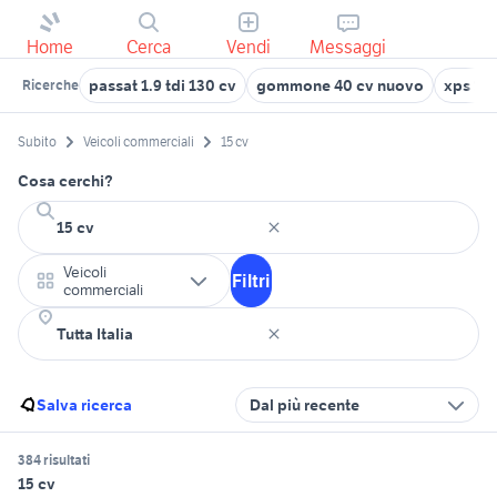
Home
Cerca
Vendi
Messaggi
passat 1.9 tdi 130 cv
gommone 40 cv nuovo
xps 15
Ricerche
Subito
Veicoli commerciali
15 cv
Cosa cerchi?
Veicoli
Filtri
commerciali
Salva ricerca
Dal più recente
384 risultati
15 cv