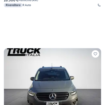
16.300 €
Fiumicino
(
RM
)
Rivenditore
R Auto