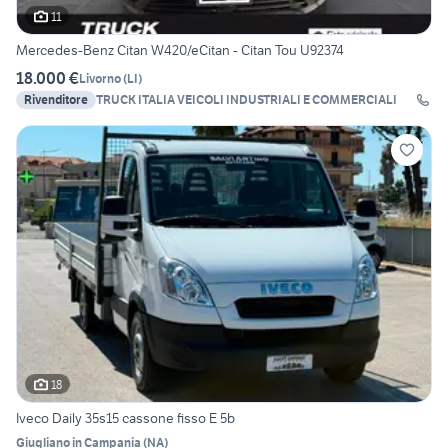
11
Mercedes-Benz Citan W420/eCitan - Citan Tou U92374
18.000 €
Livorno
(
LI
)
Rivenditore
TRUCK ITALIA VEICOLI INDUSTRIALI E COMMERCIALI
18
Iveco Daily 35s15 cassone fisso E 5b
Giugliano in Campania
(
NA
)