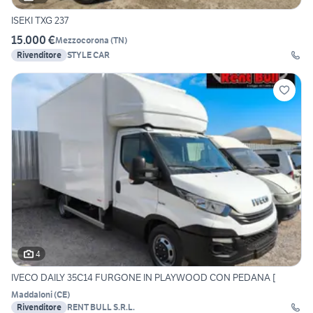
ISEKI TXG 237
15.000 €
Mezzocorona
(
TN
)
Rivenditore
STYLE CAR
4
IVECO DAILY 35C14 FURGONE IN PLAYWOOD CON PEDANA [
Maddaloni
(
CE
)
Rivenditore
RENT BULL S.R.L.