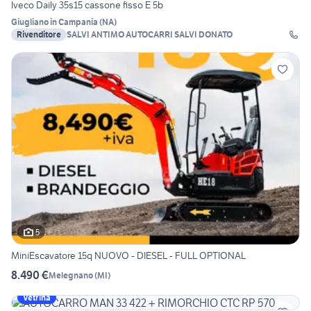
Iveco Daily 35s15 cassone fisso E 5b
Giugliano in Campania
(
NA
)
Rivenditore
SALVI ANTIMO AUTOCARRI SALVI DONATO
5
MiniEscavatore 15q NUOVO - DIESEL - FULL OPTIONAL
8.490 €
Melegnano
(
MI
)
Vetrina