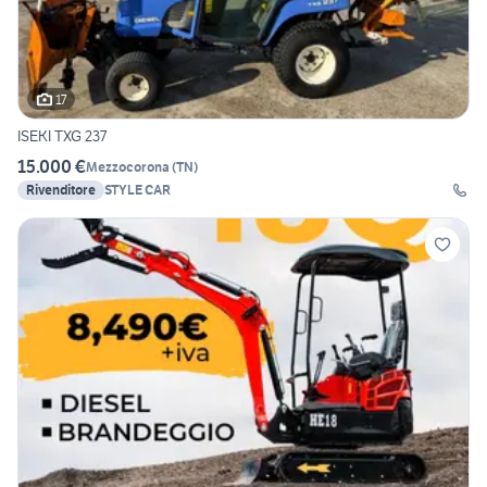
17
ISEKI TXG 237
15.000 €
Mezzocorona
(
TN
)
Rivenditore
STYLE CAR