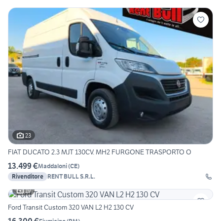
23
FIAT DUCATO 2.3 MJT 130CV. MH2 FURGONE TRASPORTO O
13.499 €
Maddaloni
(
CE
)
Rivenditore
RENT BULL S.R.L.
19
Ford Transit Custom 320 VAN L2 H2 130 CV