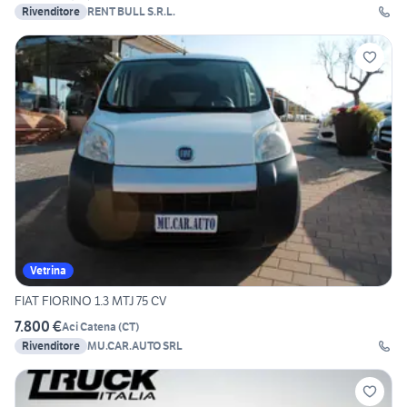
Rivenditore
RENT BULL S.R.L.
Vetrina
FIAT FIORINO 1.3 MTJ 75 CV
7.800 €
Aci Catena
(
CT
)
Rivenditore
MU.CAR.AUTO SRL