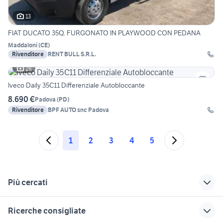
13
FIAT DUCATO 35Q. FURGONATO IN PLAYWOOD CON PEDANA
Maddaloni
(
CE
)
Rivenditore
RENT BULL S.R.L.
28
Iveco Daily 35C11 Differenziale Autobloccante
8.690 €
Padova
(
PD
)
Rivenditore
BPF AUTO snc Padova
1
2
3
4
5
Più cercati
Correlati
Richerche simili
Suggerimenti
Ricerche consigliate
alfa 159 2.0 jtdm 170
same 50 cv
tb 15 veicoli