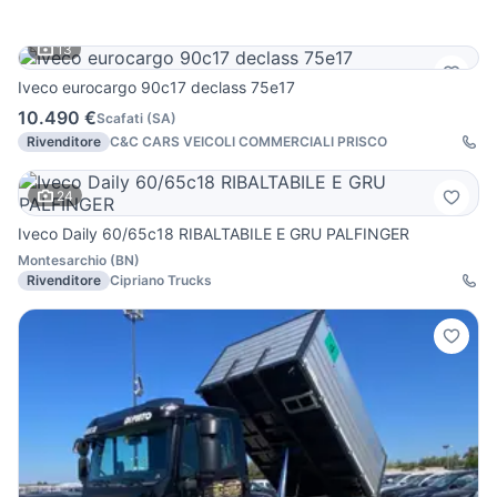
13
Iveco eurocargo 90c17 declass 75e17
10.490 €
Scafati
(
SA
)
Rivenditore
C&C CARS VEICOLI COMMERCIALI PRISCO
24
Iveco Daily 60/65c18 RIBALTABILE E GRU PALFINGER
Montesarchio
(
BN
)
Rivenditore
Cipriano Trucks