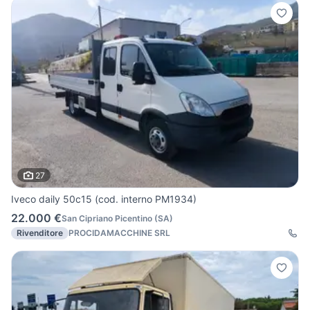
27
Iveco daily 50c15 (cod. interno PM1934)
22.000 €
San Cipriano Picentino
(
SA
)
Rivenditore
PROCIDAMACCHINE SRL