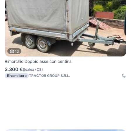
13
Rimorchio Doppio asse con centina
3.300 €
Scalea
(
CS
)
Rivenditore
TRACTOR GROUP S.R.L.