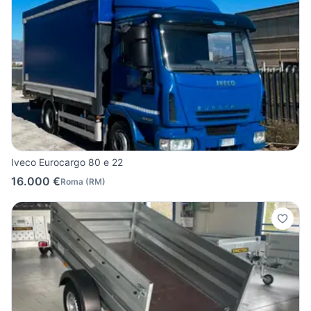
Iveco Eurocargo 80 e 22
16.000 €
Roma
(
RM
)