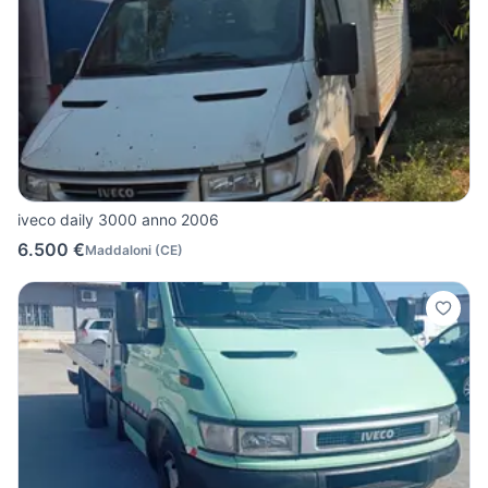
iveco daily 3000 anno 2006
6.500 €
Maddaloni
(
CE
)