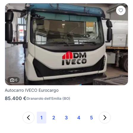
6
Autocarro IVECO Eurocargo
85.400 €
Granarolo dell'Emilia
(
BO
)
1
2
3
4
5