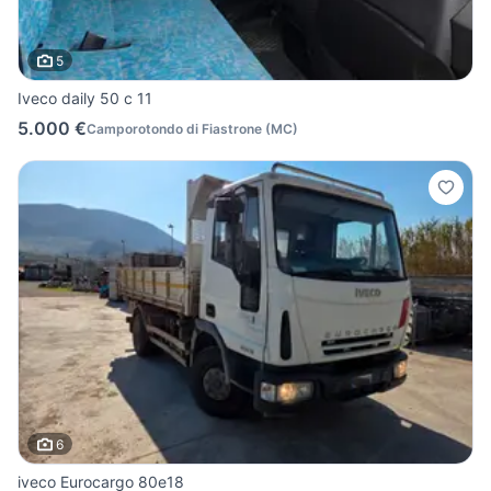
5
Iveco daily 50 c 11
5.000 €
Camporotondo di Fiastrone
(
MC
)
6
iveco Eurocargo 80e18