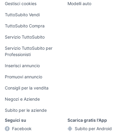
Agrigento provincia
altro
Gestisci cookies
Modelli auto
Case vacanza
TuttoSubito Vendi
Uffici e Locali
TuttoSubito Compra
commerciali
Servizio TuttoSubito
elettronica
per la casa e la
sports e hobby
Servizio TuttoSubito per
persona
Professionisti
Informatica
Animali
Arredamento e
Inserisci annuncio
Console e
Accessori per
Casalinghi
Videogiochi
animali
Promuovi annuncio
Elettrodomestici
Audio/Video
Musica e Film
Consigli per la vendita
Giardino e Fai da
Fotografia
Libri e Riviste
te
Negozi e Aziende
Telefonia
Strumenti Musicali
Abbigliamento e
Subito per le aziende
Accessori
Sports
Seguici su
Scarica gratis l'App
Tutto per i bambini
Facebook
Subito per Android
Biciclette