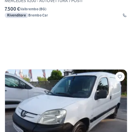
MERCEDES V200 - AUTOVETTURA 7 POSTI
7.500 €
Valbrembo
(
BG
)
Rivenditore
Brembo Car