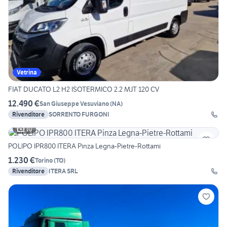
Vetrina
FIAT DUCATO L2 H2 ISOTERMICO 2.2 MJT 120 CV
12.490 €
San Giuseppe Vesuviano
(
NA
)
Rivenditore
SORRENTO FURGONI
10
POLIPO IPR800 ITERA Pinza Legna-Pietre-Rottami
1.230 €
Torino
(
TO
)
Rivenditore
ITERA SRL