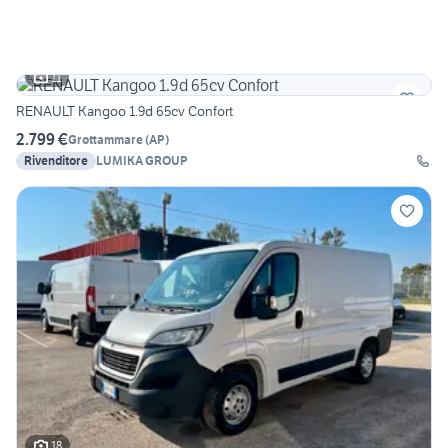
11
RENAULT Kangoo 1.9d 65cv Confort
2.799 €
Grottammare
(
AP
)
Rivenditore
LUMIKA GROUP
18