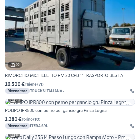
22
RIMORCHIO MICHIELETTO RM 20 CPB **TRASPORTO BESTIA
16.500 €
Thiene
(
VI
)
Rivenditore
TRUCKS ITALIANA -
10
POLIPO IPR800 con perno per gancio gru Pinza Legna
1.280 €
Torino
(
TO
)
Rivenditore
ITERA SRL
6