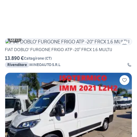
21
FIAT DOBLO' FURGONE FRIGO ATP -20° FRCX 1.6 MULTIJ
13.890 €
Caltagirone
(
CT
)
Rivenditore
MINEOAUTO S.R.L