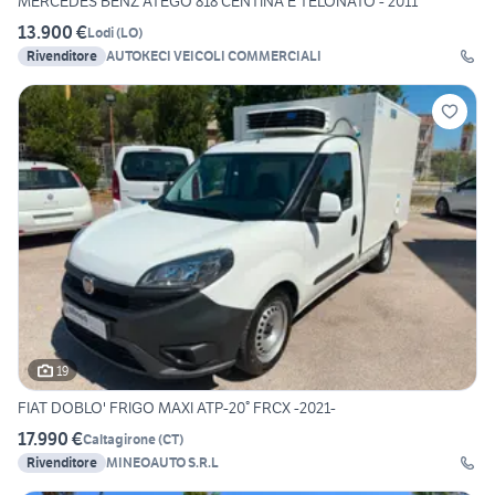
MERCEDES BENZ ATEGO 818 CENTINA E TELONATO - 2011
13.900 €
Lodi
(
LO
)
Rivenditore
AUTOKECI VEICOLI COMMERCIALI
19
FIAT DOBLO' FRIGO MAXI ATP-20° FRCX -2021-
17.990 €
Caltagirone
(
CT
)
Rivenditore
MINEOAUTO S.R.L