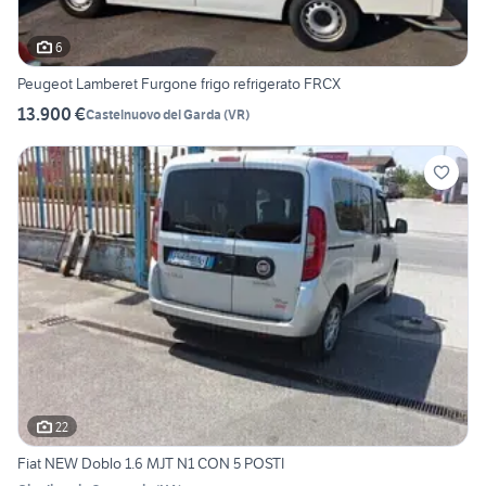
6
Peugeot Lamberet Furgone frigo refrigerato FRCX
13.900 €
Castelnuovo del Garda
(
VR
)
22
Fiat NEW Doblo 1.6 MJT N1 CON 5 POSTI