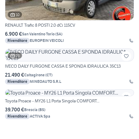
10
RENAULT Trafic 8 POSTI 2.0 dCi 115CV
6.900 €
San Valentino Torio
(
SA
)
Rivenditore
EUROPEIN VEICOLI
23
IVECO DAILY FURGONE CASSA E SPONDA IDRAULICA 35C13
21.490 €
Caltagirone
(
CT
)
Rivenditore
MINEOAUTO S.R.L
Toyota Proace - MY26 L1 Porta Singola COMFORT...
39.700 €
Brescia
(
BS
)
Rivenditore
ACTIVA Spa