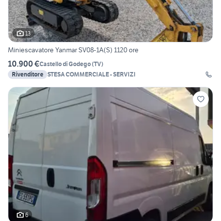
13
Miniescavatore Yanmar SV08-1A(S) 1120 ore
10.900 €
Castello di Godego
(
TV
)
Rivenditore
STESA COMMERCIALE - SERVIZI
6