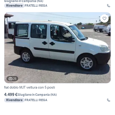
Giugliano in Campania
(
NA
)
Rivenditore
FRATELLI REGA
25
fiat doblo MJT vettura con 5 posti
4.499 €
Giugliano in Campania
(
NA
)
Rivenditore
FRATELLI REGA