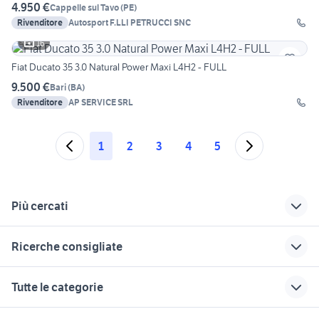
4.950 €
Cappelle sul Tavo
(
PE
)
Rivenditore
Autosport F.LLI PETRUCCI SNC
16
Fiat Ducato 35 3.0 Natural Power Maxi L4H2 - FULL
9.500 €
Bari
(
BA
)
Rivenditore
AP SERVICE SRL
1
2
3
4
5
Più cercati
Correlati
Richerche simili
Suggerimenti
Ricerche consigliate
furgone vetrato
furgoni usati genova
furgoni sinistrati
usato
pianale
trattore fiat 666
trasporto cemento
veicoli commerciali
Tutte le categorie
offerte di lavoro
usati sicilia
semirimorchi usati vasche
furgoni a metano
scavabietole veicoli commerciali
mestre
lombardia
muletto usato veicoli
trattori agricoli veicoli
motori
immobili
lavoro e servizi