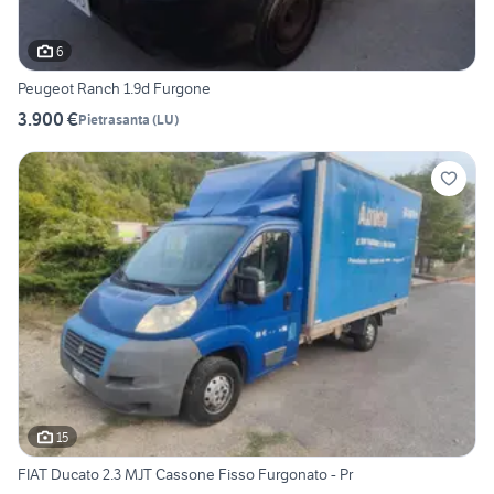
6
Peugeot Ranch 1.9d Furgone
3.900 €
Pietrasanta
(
LU
)
15
FIAT Ducato 2.3 MJT Cassone Fisso Furgonato - Pr