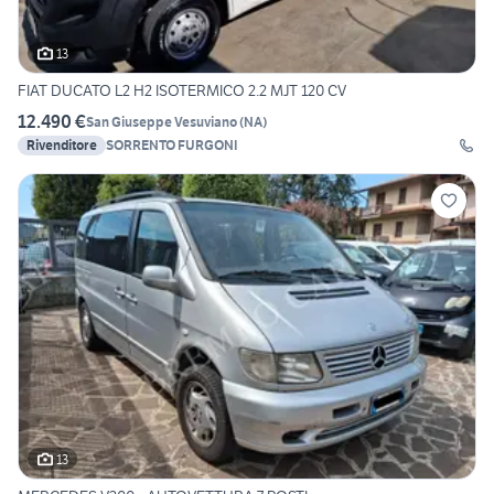
13
FIAT DUCATO L2 H2 ISOTERMICO 2.2 MJT 120 CV
12.490 €
San Giuseppe Vesuviano
(
NA
)
Rivenditore
SORRENTO FURGONI
13