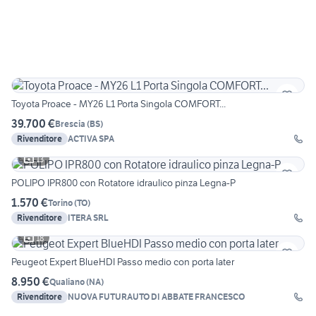
Toyota Proace - MY26 L1 Porta Singola COMFORT...
39.700 €
Brescia
(
BS
)
Rivenditore
ACTIVA SPA
13
POLIPO IPR800 con Rotatore idraulico pinza Legna-P
1.570 €
Torino
(
TO
)
Rivenditore
ITERA SRL
18
Peugeot Expert BlueHDI Passo medio con porta later
8.950 €
Qualiano
(
NA
)
Rivenditore
NUOVA FUTURAUTO DI ABBATE FRANCESCO