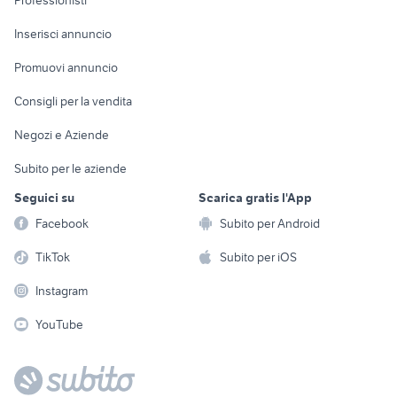
Professionisti
Arredamento e
Console e
Accessori per
Casalinghi
Inserisci annuncio
Videogiochi
animali
Elettrodomestici
Promuovi annuncio
Audio/Video
Musica e Film
Giardino e Fai da te
Consigli per la vendita
Fotografia
Libri e Riviste
Abbigliamento e
Negozi e Aziende
Telefonia
Strumenti Musicali
Accessori
Subito per le aziende
Sports
Tutto per i bambini
Seguici su
Scarica gratis l'App
Biciclette
Facebook
Subito per Android
Collezionismo
TikTok
Subito per iOS
Instagram
YouTube