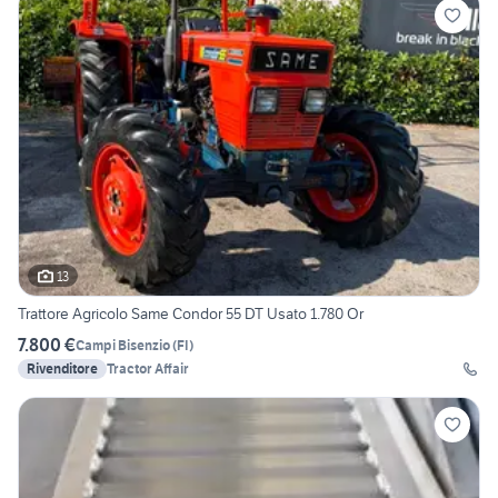
13
Trattore Agricolo Same Condor 55 DT Usato 1.780 Or
7.800 €
Campi Bisenzio
(
FI
)
Rivenditore
Tractor Affair