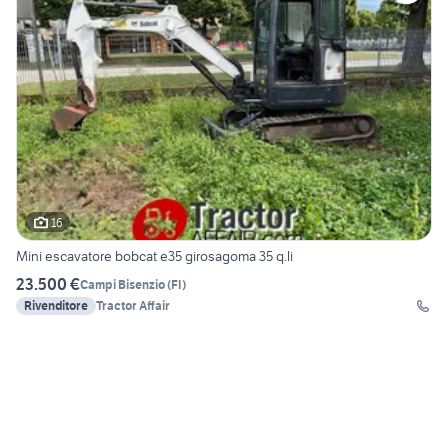
16
Mini escavatore bobcat e35 girosagoma 35 q.li
23.500 €
Campi Bisenzio
(
FI
)
Rivenditore
Tractor Affair