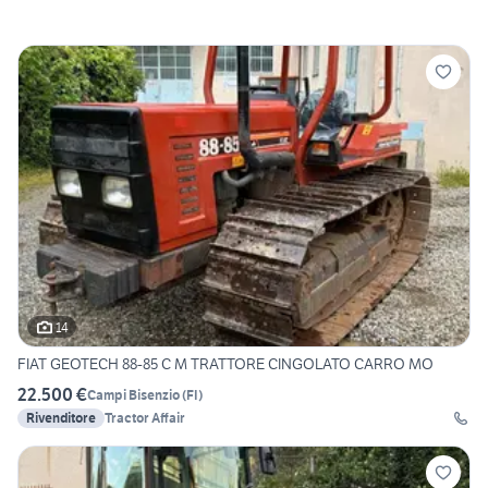
14
FIAT GEOTECH 88-85 C M TRATTORE CINGOLATO CARRO MO
22.500 €
Campi Bisenzio
(
FI
)
Rivenditore
Tractor Affair