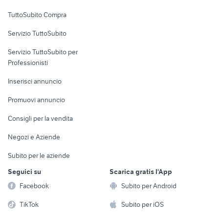
Uffici e Locali
TuttoSubito Compra
commerciali
Servizio TuttoSubito
elettronica
per la casa e la
sports e hobby
Servizio TuttoSubito per
persona
Informatica
Animali
Professionisti
Arredamento e
Console e
Accessori per
Casalinghi
Inserisci annuncio
Videogiochi
animali
Elettrodomestici
Promuovi annuncio
Audio/Video
Musica e Film
Giardino e Fai da te
Consigli per la vendita
Fotografia
Libri e Riviste
Abbigliamento e
Negozi e Aziende
Telefonia
Strumenti Musicali
Accessori
Subito per le aziende
Sports
Tutto per i bambini
Seguici su
Scarica gratis l'App
Biciclette
Facebook
Subito per Android
Collezionismo
TikTok
Subito per iOS