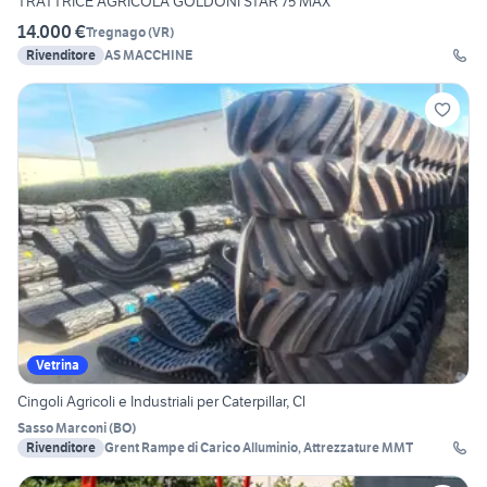
TRATTRICE AGRICOLA GOLDONI STAR 75 MAX
14.000 €
Tregnago
(
VR
)
Rivenditore
AS MACCHINE
Vetrina
Cingoli Agricoli e Industriali per Caterpillar, Cl
Sasso Marconi
(
BO
)
Rivenditore
Grent Rampe di Carico Alluminio, Attrezzature MMT