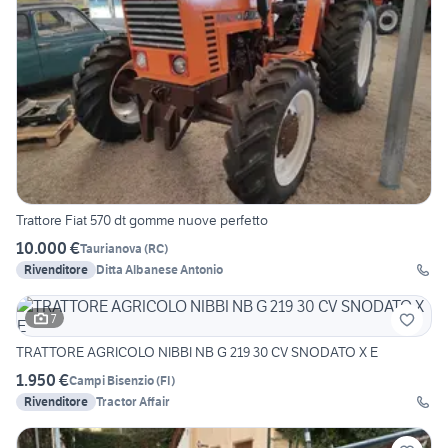
Trattore Fiat 570 dt gomme nuove perfetto
10.000 €
Taurianova
(
RC
)
Rivenditore
Ditta Albanese Antonio
7
TRATTORE AGRICOLO NIBBI NB G 219 30 CV SNODATO X E
1.950 €
Campi Bisenzio
(
FI
)
Rivenditore
Tractor Affair