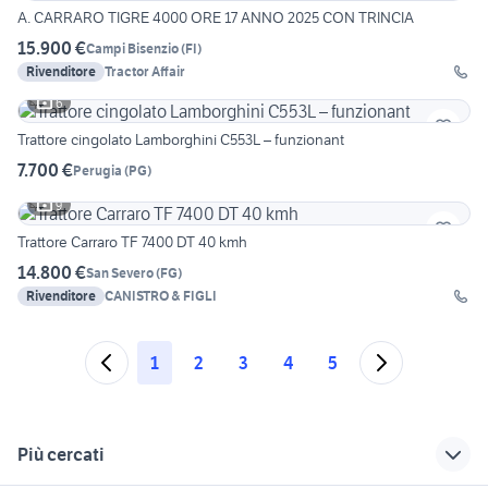
A. CARRARO TIGRE 4000 ORE 17 ANNO 2025 CON TRINCIA
15.900 €
Campi Bisenzio
(
FI
)
Rivenditore
Tractor Affair
6
Trattore cingolato Lamborghini C553L – funzionant
7.700 €
Perugia
(
PG
)
9
Trattore Carraro TF 7400 DT 40 kmh
14.800 €
San Severo
(
FG
)
Rivenditore
CANISTRO & FIGLI
1
2
3
4
5
Più cercati