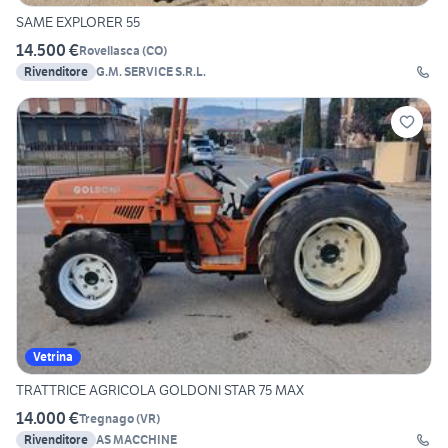
SAME EXPLORER 55
14.500 €
Rovellasca
(
CO
)
Rivenditore
G.M. SERVICE S.R.L.
Vetrina
TRATTRICE AGRICOLA GOLDONI STAR 75 MAX
14.000 €
Tregnago
(
VR
)
Rivenditore
AS MACCHINE