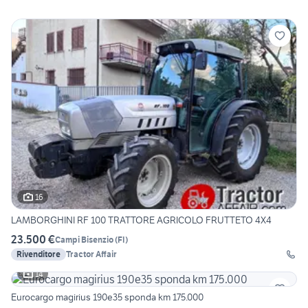
16
LAMBORGHINI RF 100 TRATTORE AGRICOLO FRUTTETO 4X4
23.500 €
Campi Bisenzio
(
FI
)
Rivenditore
Tractor Affair
14
Eurocargo magirius 190e35 sponda km 175.000