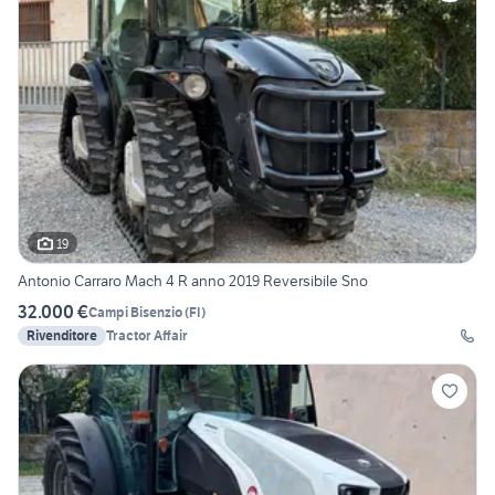
19
Antonio Carraro Mach 4 R anno 2019 Reversibile Sno
32.000 €
Campi Bisenzio
(
FI
)
Rivenditore
Tractor Affair