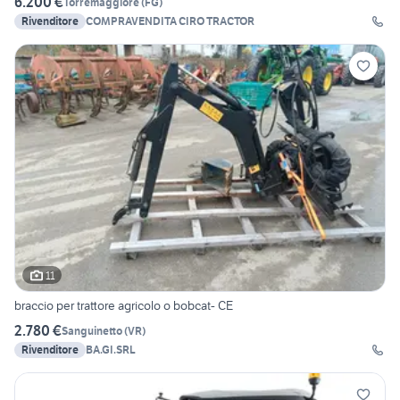
6.200 €
Torremaggiore
(
FG
)
Rivenditore
COMPRAVENDITA CIRO TRACTOR
11
braccio per trattore agricolo o bobcat- CE
2.780 €
Sanguinetto
(
VR
)
Rivenditore
BA.GI.SRL