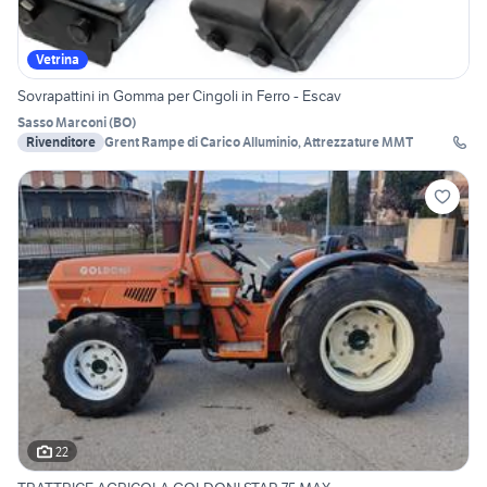
Vetrina
Sovrapattini in Gomma per Cingoli in Ferro - Escav
Sasso Marconi
(
BO
)
Rivenditore
Grent Rampe di Carico Alluminio, Attrezzature MMT
22