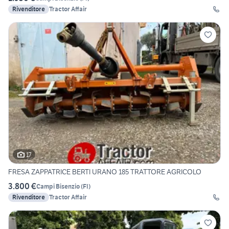
Rivenditore
Tractor Affair
17
FRESA ZAPPATRICE BERTI URANO 185 TRATTORE AGRICOLO
3.800 €
Campi Bisenzio
(
FI
)
Rivenditore
Tractor Affair