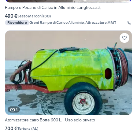
Rampe e Pedane di Carico in Alluminio Lunghezza 3,
490 €
Sasso Marconi
(
BO
)
Rivenditore
Grent Rampe di Carico Alluminio, Attrezzature MMT
6
Atomizzatore carro Botte 600 L.| Uso solo privato
700 €
Tortona
(
AL
)