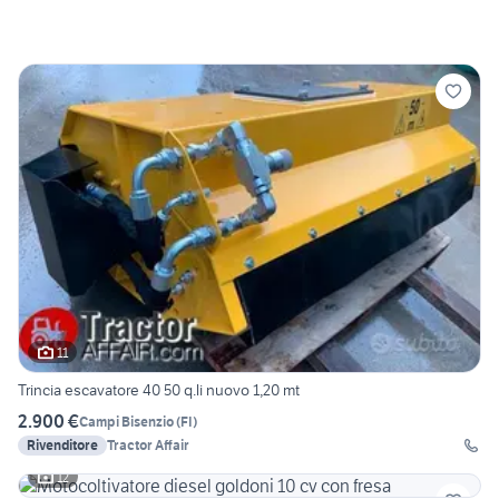
11
Trincia escavatore 40 50 q.li nuovo 1,20 mt
2.900 €
Campi Bisenzio
(
FI
)
Rivenditore
Tractor Affair
12