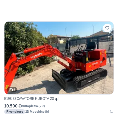
6
E198 ESCAVATORE KUBOTA 20 q.li
10.500 €
Buttapietra
(
VR
)
Rivenditore
2D Macchine Srl