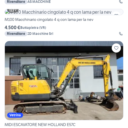
Rivenditore
AS MACCHINE
9
M100 Macchinario cingolato 4 q con lama per la nev
4.500 €
Buttapietra
(
VR
)
Rivenditore
2D Macchine Srl
Vetrina
MIDI ESCAVATORE NEW HOLLAND E57C