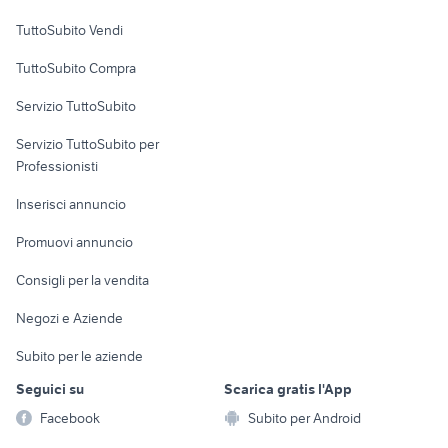
Case vacanza
TuttoSubito Vendi
Uffici e Locali
TuttoSubito Compra
commerciali
Servizio TuttoSubito
elettronica
per la casa e la
sports e hobby
Servizio TuttoSubito per
persona
Informatica
Animali
Professionisti
Arredamento e
Console e
Accessori per
Casalinghi
Inserisci annuncio
Videogiochi
animali
Elettrodomestici
Promuovi annuncio
Audio/Video
Musica e Film
Giardino e Fai da te
Consigli per la vendita
Fotografia
Libri e Riviste
Abbigliamento e
Negozi e Aziende
Telefonia
Strumenti Musicali
Accessori
Subito per le aziende
Sports
Tutto per i bambini
Seguici su
Scarica gratis l'App
Biciclette
Facebook
Subito per Android
Collezionismo