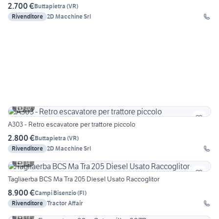
2.700 €
Buttapietra
(
VR
)
Rivenditore
2D Macchine Srl
10
A303 - Retro escavatore per trattore piccolo
2.800 €
Buttapietra
(
VR
)
Rivenditore
2D Macchine Srl
14
Tagliaerba BCS Ma Tra 205 Diesel Usato Raccoglitor
8.900 €
Campi Bisenzio
(
FI
)
Rivenditore
Tractor Affair
13