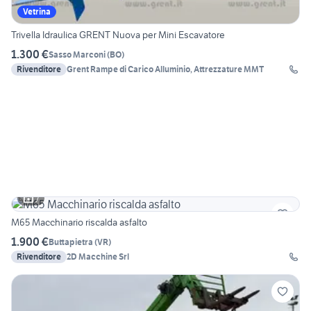
Vetrina
Trivella Idraulica GRENT Nuova per Mini Escavatore
1.300 €
Sasso Marconi
(
BO
)
Rivenditore
Grent Rampe di Carico Alluminio, Attrezzature MMT
7
M65 Macchinario riscalda asfalto
1.900 €
Buttapietra
(
VR
)
Rivenditore
2D Macchine Srl