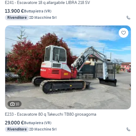
E241 - Escavatore 18 q allargabile LIBRA 218 SV
13.900 €
Buttapietra
(
VR
)
Rivenditore
2D Macchine Srl
10
E233 - Escavatore 80 q Takeuchi TB80 girosagoma
29.000 €
Buttapietra
(
VR
)
Rivenditore
2D Macchine Srl