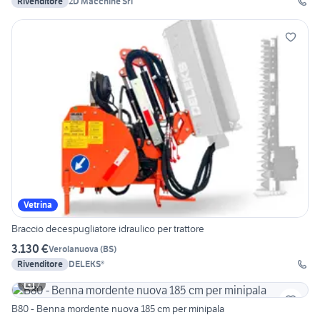
Rivenditore
2D Macchine Srl
Vetrina
Braccio decespugliatore idraulico per trattore
3.130 €
Verolanuova
(
BS
)
Rivenditore
DELEKS®
7
B80 - Benna mordente nuova 185 cm per minipala