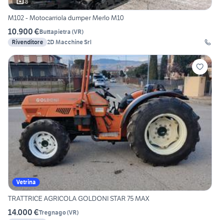
8
M102 - Motocarriola dumper Merlo M10
10.900 €
Buttapietra
(
VR
)
Rivenditore
2D Macchine Srl
Vetrina
TRATTRICE AGRICOLA GOLDONI STAR 75 MAX
14.000 €
Tregnago
(
VR
)