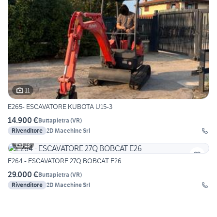
11
E265- ESCAVATORE KUBOTA U15-3
14.900 €
Buttapietra
(
VR
)
Rivenditore
2D Macchine Srl
13
E264 - ESCAVATORE 27Q BOBCAT E26
29.000 €
Buttapietra
(
VR
)
Rivenditore
2D Macchine Srl