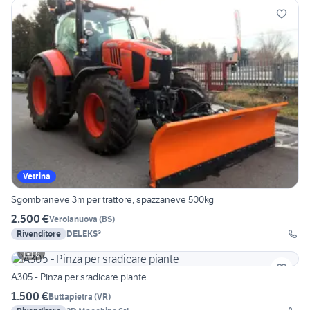
Vetrina
Sgombraneve 3m per trattore, spazzaneve 500kg
2.500 €
Verolanuova
(
BS
)
Rivenditore
DELEKS®
6
A305 - Pinza per sradicare piante
1.500 €
Buttapietra
(
VR
)