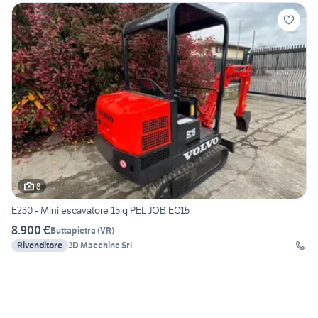
8
E230 - Mini escavatore 15 q PEL JOB EC15
8.900 €
Buttapietra
(
VR
)
Rivenditore
2D Macchine Srl