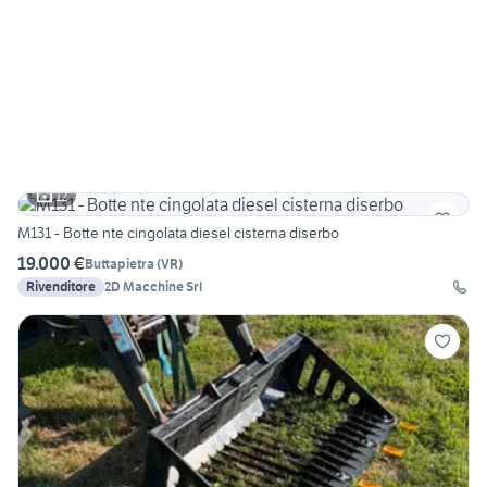
12
M131 - Botte nte cingolata diesel cisterna diserbo
19.000 €
Buttapietra
(
VR
)
Rivenditore
2D Macchine Srl