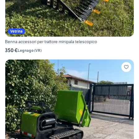
Vetrina
Benna accessori per trattore minipala telescopico
350 €
Legnago
(
VR
)