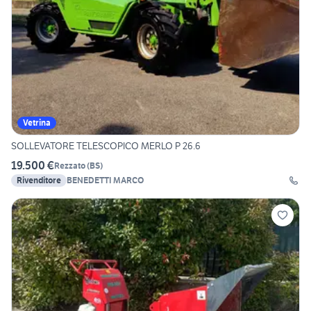
Vetrina
SOLLEVATORE TELESCOPICO MERLO P 26.6
19.500 €
Rezzato
(
BS
)
Rivenditore
BENEDETTI MARCO