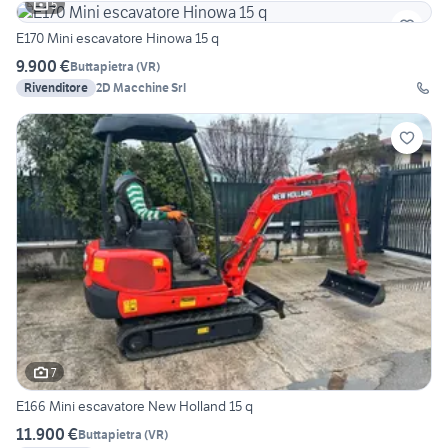
5
E170 Mini escavatore Hinowa 15 q
9.900 €
Buttapietra
(
VR
)
Rivenditore
2D Macchine Srl
7
E166 Mini escavatore New Holland 15 q
11.900 €
Buttapietra
(
VR
)