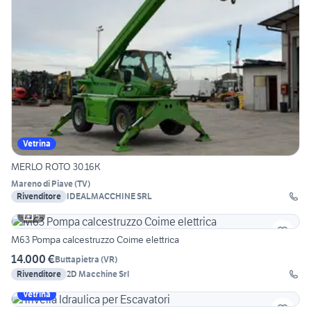
Vetrina
MERLO ROTO 30.16K
Mareno di Piave
(
TV
)
Rivenditore
IDEALMACCHINE SRL
5
M63 Pompa calcestruzzo Coime elettrica
14.000 €
Buttapietra
(
VR
)
Rivenditore
2D Macchine Srl
Vetrina