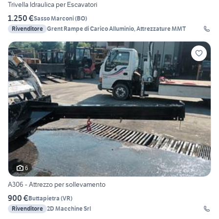
Trivella Idraulica per Escavatori
1.250 €
Sasso Marconi
(
BO
)
Rivenditore
Grent Rampe di Carico Alluminio, Attrezzature MMT
6
A306 - Attrezzo per sollevamento
900 €
Buttapietra
(
VR
)
Rivenditore
2D Macchine Srl