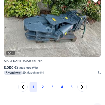
9
A155 FRANTUMATORE NPK
8.000 €
Buttapietra
(
VR
)
Rivenditore
2D Macchine Srl
1
2
3
4
5