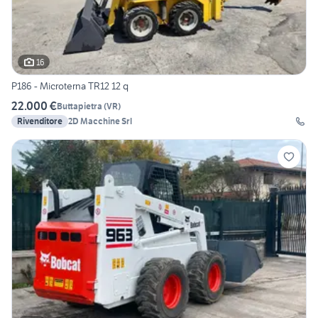
16
P186 - Microterna TR12 12 q
22.000 €
Buttapietra
(
VR
)
Rivenditore
2D Macchine Srl