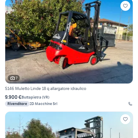
7
S146 Muletto Linde 18 q allargatore idraulico
9.900 €
Buttapietra
(
VR
)
Rivenditore
2D Macchine Srl