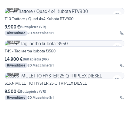
4
T10 Trattore / Quad 4x4 Kubota RTV900
9.900 €
Buttapietra
(
VR
)
Rivenditore
2D Macchine Srl
11
T49 - Tagliaerba kubota f3560
14.900 €
Buttapietra
(
VR
)
Rivenditore
2D Macchine Srl
9
S163- MULETTO HYSTER 25 Q TRIPLEX DIESEL
9.500 €
Buttapietra
(
VR
)
Rivenditore
2D Macchine Srl