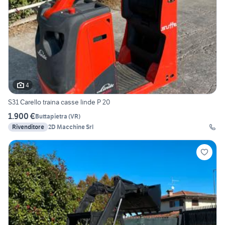
4
S31 Carello traina casse linde P 20
1.900 €
Buttapietra
(
VR
)
Rivenditore
2D Macchine Srl