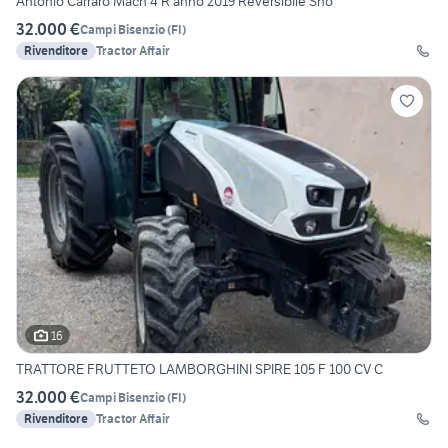
Antonio Carraro Mach 4 R anno 2019 Reversibile Sno
32.000 €
Campi Bisenzio
(
FI
)
Rivenditore
Tractor Affair
16
TRATTORE FRUTTETO LAMBORGHINI SPIRE 105 F 100 CV C
32.000 €
Campi Bisenzio
(
FI
)
Rivenditore
Tractor Affair