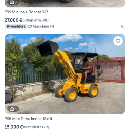
8
P99 Mini pala Bobcat 963
27.000 €
Buttapietra
(
VR
)
Rivenditore
2D Macchine Srl
5
P86 Mini Terna Imeca 18 q.li
15.000 €
Buttapietra
(
VR
)