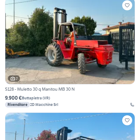
7
S128 - Muletto 30 q Manitou MB 30 N
9.900 €
Buttapietra
(
VR
)
Rivenditore
2D Macchine Srl