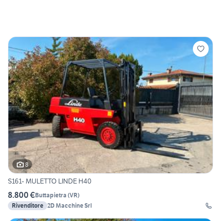
8
S161- MULETTO LINDE H40
8.800 €
Buttapietra
(
VR
)
Rivenditore
2D Macchine Srl