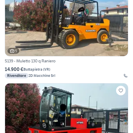
5
S139 - Muletto 130 q Raniero
14.900 €
Buttapietra
(
VR
)
Rivenditore
2D Macchine Srl