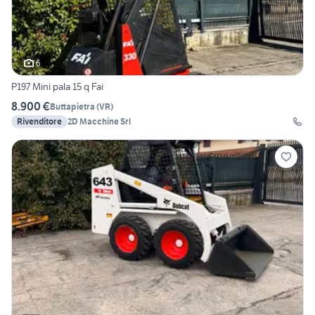
6
P197 Mini pala 15 q Fai
8.900 €
Buttapietra
(
VR
)
Rivenditore
2D Macchine Srl