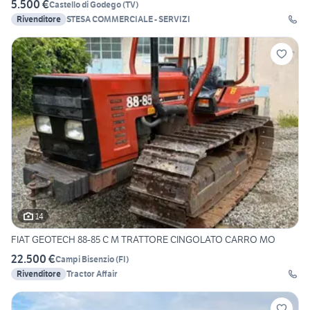
5.500 €
Castello di Godego
(
TV
)
Rivenditore
STESA COMMERCIALE - SERVIZI
14
FIAT GEOTECH 88-85 C M TRATTORE CINGOLATO CARRO MO
22.500 €
Campi Bisenzio
(
FI
)
Rivenditore
Tractor Affair