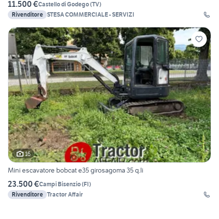
11.500 €
Castello di Godego
(
TV
)
Rivenditore
STESA COMMERCIALE - SERVIZI
16
Mini escavatore bobcat e35 girosagoma 35 q.li
23.500 €
Campi Bisenzio
(
FI
)
Rivenditore
Tractor Affair