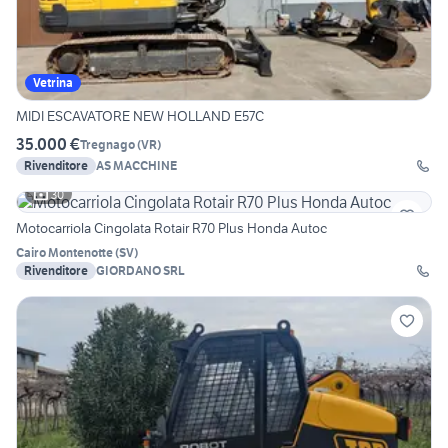
Vetrina
MIDI ESCAVATORE NEW HOLLAND E57C
35.000 €
Tregnago
(
VR
)
Rivenditore
AS MACCHINE
30
Motocarriola Cingolata Rotair R70 Plus Honda Autoc
Cairo Montenotte
(
SV
)
Rivenditore
GIORDANO SRL