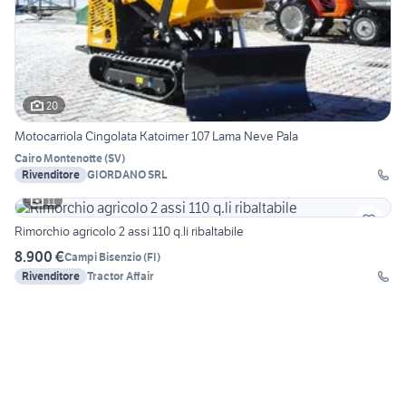
20
Motocarriola Cingolata Katoimer 107 Lama Neve Pala
Cairo Montenotte
(
SV
)
Rivenditore
GIORDANO SRL
11
Rimorchio agricolo 2 assi 110 q.li ribaltabile
8.900 €
Campi Bisenzio
(
FI
)
Rivenditore
Tractor Affair