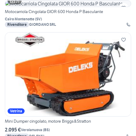
25
Motocarriola Cingolata GIOR 600 Honda P Basculante
Cairo Montenotte
(
SV
)
Rivenditore
GIORDANO SRL
Vetrina
Mini Dumper cingolato, motore Briggs&Stratton
2.095 €
Verolanuova
(
BS
)