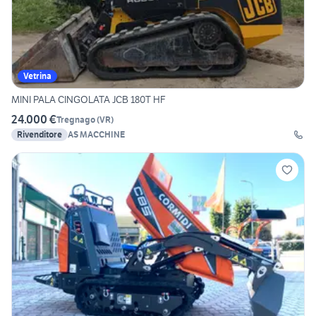
Vetrina
MINI PALA CINGOLATA JCB 180T HF
24.000 €
Tregnago
(
VR
)
Rivenditore
AS MACCHINE