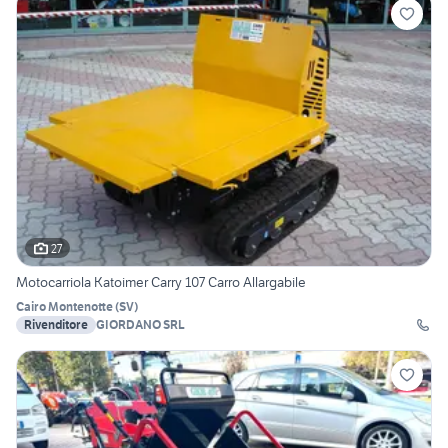
27
Motocarriola Katoimer Carry 107 Carro Allargabile
Cairo Montenotte
(
SV
)
Rivenditore
GIORDANO SRL