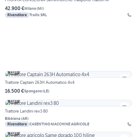
42.900 €
Milano
(
MI
)
Rivenditore
Trailix SRL
6
Trattore Captain 263H Automatico 4x4
16.500 €
Spongano
(
LE
)
8
Trattore Landini rex3 80
Bibbiena
(
AR
)
Rivenditore
CASENTINO MACCHINE AGRICOLE
6