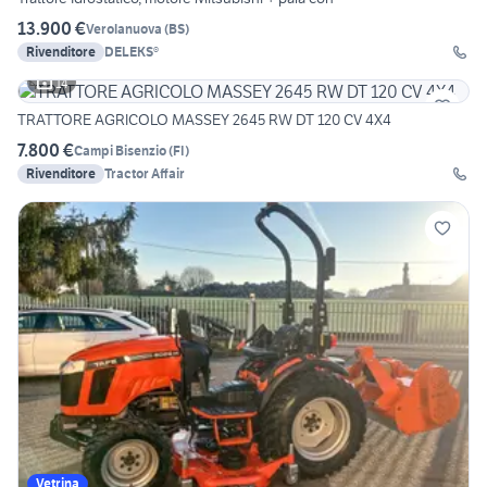
13.900 €
Verolanuova
(
BS
)
Rivenditore
DELEKS®
14
TRATTORE AGRICOLO MASSEY 2645 RW DT 120 CV 4X4
7.800 €
Campi Bisenzio
(
FI
)
Rivenditore
Tractor Affair
Vetrina