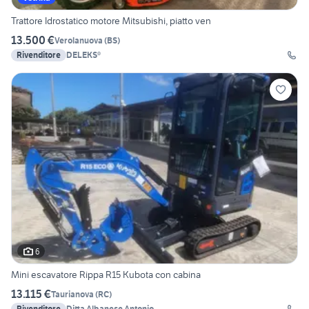
Trattore Idrostatico motore Mitsubishi, piatto ven
13.500 €
Verolanuova
(
BS
)
Rivenditore
DELEKS®
6
Mini escavatore Rippa R15 Kubota con cabina
13.115 €
Taurianova
(
RC
)
Rivenditore
Ditta Albanese Antonio