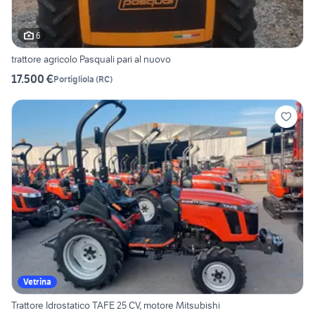
6
trattore agricolo Pasquali pari al nuovo
17.500 €
Portigliola
(
RC
)
Vetrina
Trattore Idrostatico TAFE 25 CV, motore Mitsubishi