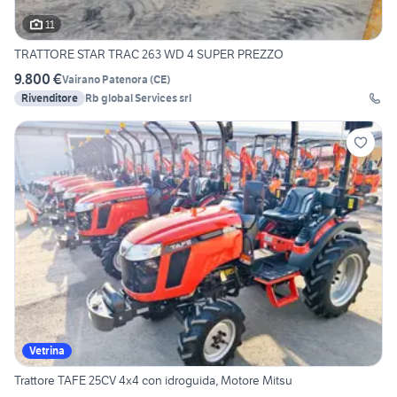
11
TRATTORE STAR TRAC 263 WD 4 SUPER PREZZO
9.800 €
Vairano Patenora
(
CE
)
Rivenditore
Rb global Services srl
Vetrina
Trattore TAFE 25CV 4x4 con idroguida, Motore Mitsu