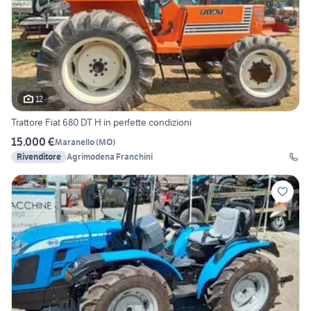
12
Trattore Fiat 680 DT H in perfette condizioni
15.000 €
Maranello
(
MO
)
Rivenditore
Agrimodena Franchini