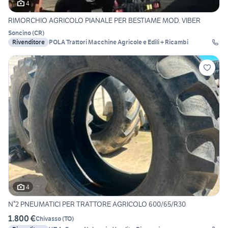
4
RIMORCHIO AGRICOLO PIANALE PER BESTIAME MOD. VIBER
Soncino
(
CR
)
Rivenditore
POLA Trattori Macchine Agricole e Edili + Ricambi
4
N°2 PNEUMATICI PER TRATTORE AGRICOLO 600/65/R30
1.800 €
Chivasso
(
TO
)