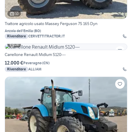
10
Trattore agricolo usato Massey Ferguson 7S 165 Dyn
Anzola dell'Emilia
(
BO
)
Rivenditore
CERVETTITRACTOR.IT
28
Carrellone Renault Midlum S120---
12.000 €
Peveragno
(
CN
)
Rivenditore
ALLIAM