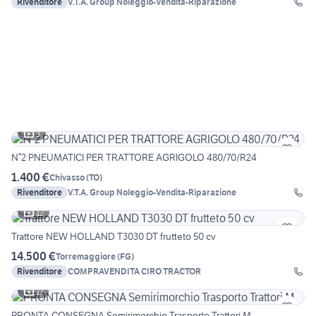
Rivenditore
V.T.A. Group Noleggio-Vendita-Riparazione
3
N°2 PNEUMATICI PER TRATTORE AGRIGOLO 480/70/R24
1.400 €
Chivasso
(
TO
)
Rivenditore
V.T.A. Group Noleggio-Vendita-Riparazione
12
Trattore NEW HOLLAND T3030 DT frutteto 50 cv
14.500 €
Torremaggiore
(
FG
)
Rivenditore
COMPRAVENDITA CIRO TRACTOR
17
PRONTA CONSEGNA Semirimorchio Trasporto Trattori M