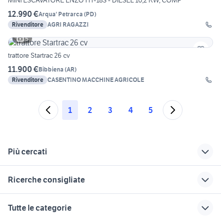
MINI ESCAVATORE ENZO HT-18S - DIESEL 10,2 KW, COMP
12.990 €
Arqua' Petrarca
(
PD
)
Rivenditore
AGRI RAGAZZI
5
trattore Startrac 26 cv
11.900 €
Bibbiena
(
AR
)
Rivenditore
CASENTINO MACCHINE AGRICOLE
1
2
3
4
5
Più cercati
Correlati
Richerche simili
Suggerimenti
Ricerche consigliate
trattori usati sacile
immatricolazione
demolizione trattori
trattore agricolo
agricoli
iveco daily usato ribaltabile
trattore lamborghini
antonio carraro
Tutte le categorie
privato
50 cv
motori per trattori
autonegozio usato