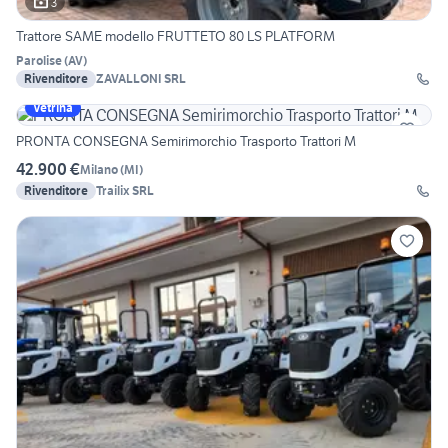
3
Trattore SAME modello FRUTTETO 80 LS PLATFORM
Parolise
(
AV
)
Rivenditore
ZAVALLONI SRL
Vetrina
PRONTA CONSEGNA Semirimorchio Trasporto Trattori M
42.900 €
Milano
(
MI
)
Rivenditore
Trailix SRL