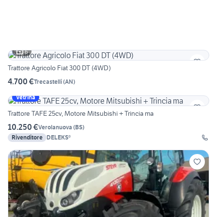
6
Trattore Agricolo Fiat 300 DT (4WD)
4.700 €
Trecastelli
(
AN
)
Vetrina
Trattore TAFE 25cv, Motore Mitsubishi + Trincia ma
10.250 €
Verolanuova
(
BS
)
Rivenditore
DELEKS®