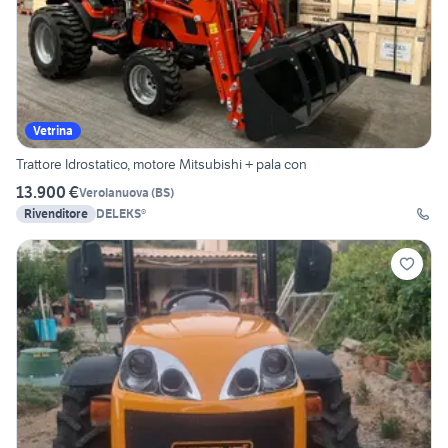
Vetrina
Trattore Idrostatico, motore Mitsubishi + pala con
13.900 €
Verolanuova
(
BS
)
Rivenditore
DELEKS®