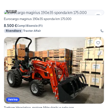
14
Eurocargo magirius 190e35 sponda km 175.000
8.500 €
Campi Bisenzio
(
FI
)
Rivenditore
Tractor Affair
Vetrina
Trattore Idrostatico, motore Mitsubishi + pala con