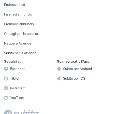
Informatica
Animali
Professionisti
Arredamento e
Console e
Accessori per
Casalinghi
Inserisci annuncio
Videogiochi
animali
Elettrodomestici
Promuovi annuncio
Audio/Video
Musica e Film
Giardino e Fai da te
Consigli per la vendita
Fotografia
Libri e Riviste
Abbigliamento e
Negozi e Aziende
Telefonia
Strumenti Musicali
Accessori
Subito per le aziende
Sports
Tutto per i bambini
Seguici su
Scarica gratis l'App
Biciclette
Facebook
Subito per Android
Collezionismo
TikTok
Subito per iOS
Instagram
YouTube