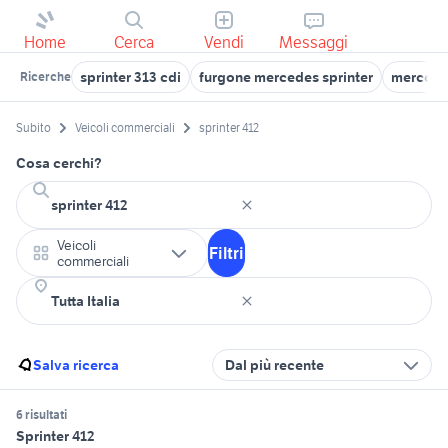
Home
Cerca
Vendi
Messaggi
sprinter 313 cdi
furgone mercedes sprinter
mercedes
Ricerche
Subito
Veicoli commerciali
sprinter 412
Cosa cerchi?
Veicoli
Filtri
commerciali
Salva ricerca
Dal più recente
6 risultati
Sprinter 412