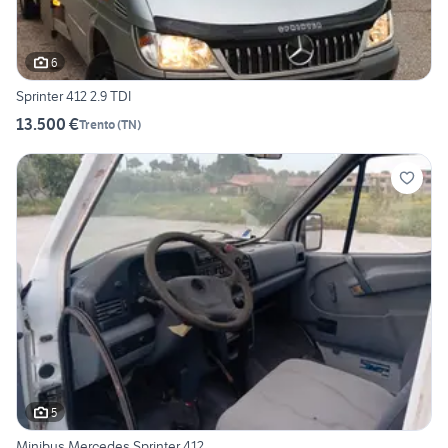
6
Sprinter 412 2.9 TDI
13.500 €
Trento
(
TN
)
5
Minibus Mercedes Sprinter 412