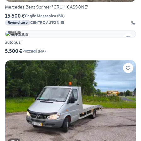
Mercedes Benz Sprinter "GRU + CASSONE"
15.500 €
Ceglie Messapica
(
BR
)
Rivenditore
CENTRO AUTO NISI
6
autobus
5.500 €
Pozzuoli
(
NA
)