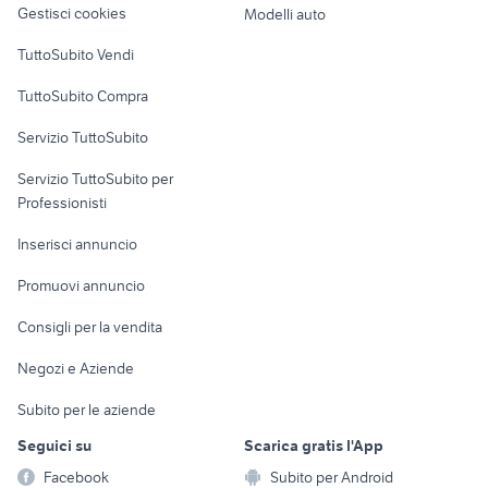
Gestisci cookies
Modelli auto
Case vacanza
TuttoSubito Vendi
Uffici e Locali
TuttoSubito Compra
commerciali
Servizio TuttoSubito
elettronica
per la casa e la
sports e hobby
Servizio TuttoSubito per
persona
Informatica
Animali
Professionisti
Arredamento e
Console e
Accessori per
Casalinghi
Inserisci annuncio
Videogiochi
animali
Elettrodomestici
Promuovi annuncio
Audio/Video
Musica e Film
Giardino e Fai da te
Consigli per la vendita
Fotografia
Libri e Riviste
Abbigliamento e
Negozi e Aziende
Telefonia
Strumenti Musicali
Accessori
Subito per le aziende
Sports
Tutto per i bambini
Seguici su
Scarica gratis l'App
Biciclette
Facebook
Subito per Android