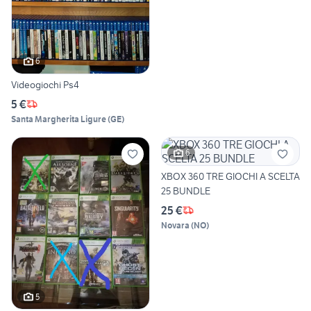
6
Videogiochi Ps4
5 €
Santa Margherita Ligure
(
GE
)
6
XBOX 360 TRE GIOCHI A SCELTA
25 BUNDLE
25 €
Novara
(
NO
)
5