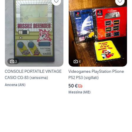
3
4
CONSOLE PORTATILE VINTAGE
Videogames PlayStation PSone
CASIO CG-83 (rarissima)
PS2 PS3 (sigillati)
Ancona
(
AN
)
50 €
Messina
(
ME
)