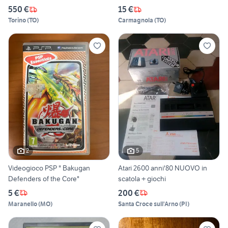
550 €
15 €
Torino
(
TO
)
Carmagnola
(
TO
)
2
5
Videogioco PSP " Bakugan
Atari 2600 anni'80 NUOVO in
Defenders of the Core"
scatola + giochi
5 €
200 €
Maranello
(
MO
)
Santa Croce sull'Arno
(
PI
)