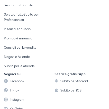
Servizio TuttoSubito
elettronica
per la casa e la
sports e hobby
Servizio TuttoSubito per
persona
Informatica
Animali
Professionisti
Arredamento e
Console e
Accessori per
Casalinghi
Inserisci annuncio
Videogiochi
animali
Elettrodomestici
Promuovi annuncio
Audio/Video
Musica e Film
Giardino e Fai da te
Consigli per la vendita
Fotografia
Libri e Riviste
Abbigliamento e
Negozi e Aziende
Telefonia
Strumenti Musicali
Accessori
Subito per le aziende
Sports
Tutto per i bambini
Seguici su
Scarica gratis l'App
Biciclette
Facebook
Subito per Android
Collezionismo
TikTok
Subito per iOS
Instagram
YouTube