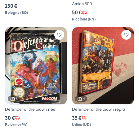
Amiga 500
150 €
50 €
Bologna
(
BO
)
Riccione
(
RN
)
3
4
Defender of the crown nes
Defender of the crown repro
30 €
35 €
Palermo
(
PA
)
Udine
(
UD
)