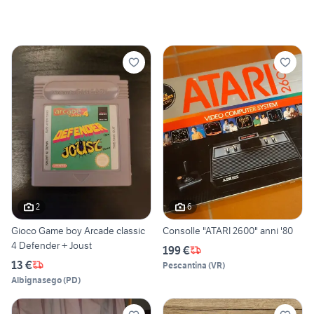
2
6
Gioco Game boy Arcade classic
Consolle "ATARI 2600" anni '80
4 Defender + Joust
199 €
13 €
Pescantina
(
VR
)
Albignasego
(
PD
)