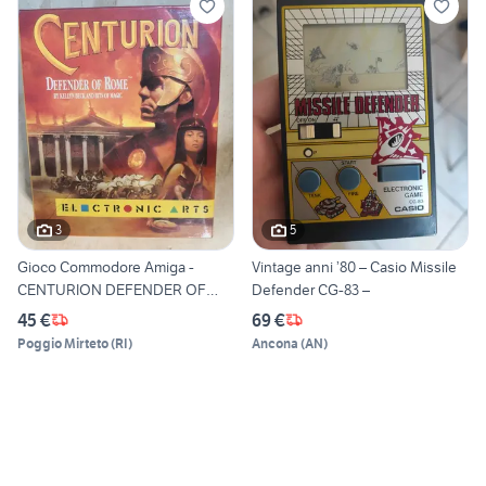
3
5
Gioco Commodore Amiga -
Vintage anni ’80 – Casio Missile
CENTURION DEFENDER OF
Defender CG-83 –
ROME
45 €
69 €
Poggio Mirteto
(
RI
)
Ancona
(
AN
)