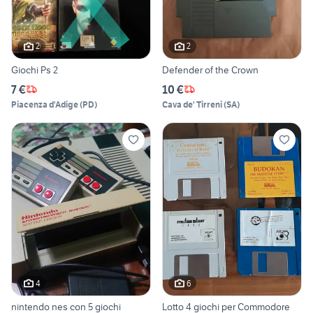
2
2
Giochi Ps 2
Defender of the Crown
7 €
10 €
Piacenza d'Adige
(
PD
)
Cava de' Tirreni
(
SA
)
4
6
nintendo nes con 5 giochi
Lotto 4 giochi per Commodore