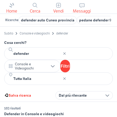
Home
Cerca
Vendi
Messaggi
defender auto Cuneo provincia
pedane defender 90
Ricerche
Subito
Console e videogiochi
defender
Cosa cerchi?
Console e
Filtri
Videogiochi
Salva ricerca
Dal più rilevante
102 risultati
Defender in Console e videogiochi