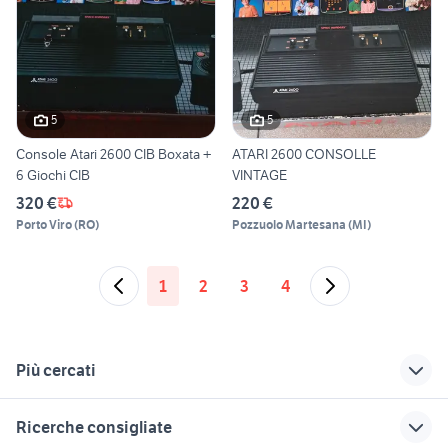
5
5
Console Atari 2600 CIB Boxata +
ATARI 2600 CONSOLLE
6 Giochi CIB
VINTAGE
320 €
220 €
Porto Viro
(
RO
)
Pozzuolo Martesana
(
MI
)
1
2
3
4
Più cercati
Correlati
Richerche simili
Suggerimenti
Ricerche consigliate
wii
ps4 videogiochi
giochi nintendo ds2