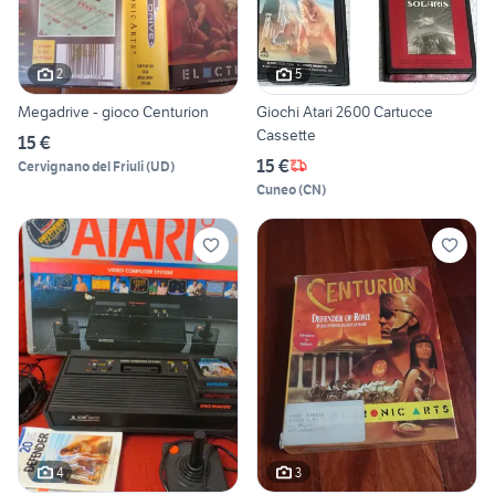
2
5
Megadrive - gioco Centurion
Giochi Atari 2600 Cartucce
Cassette
15 €
15 €
Cervignano del Friuli
(
UD
)
Cuneo
(
CN
)
4
3