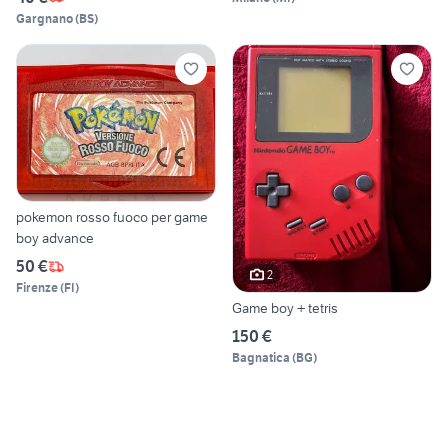
Gargnano
(
BS
)
pokemon rosso fuoco per game
boy advance
50 €
2
Firenze
(
FI
)
Game boy + tetris
150 €
Bagnatica
(
BG
)