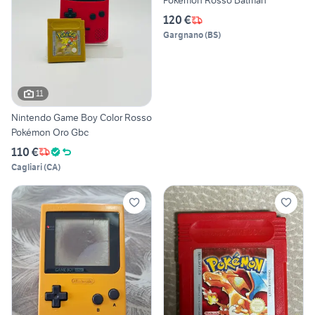
Pokemon Rosso Batman
120 €
Gargnano
(
BS
)
11
Nintendo Game Boy Color Rosso
Pokémon Oro Gbc
110 €
Cagliari
(
CA
)