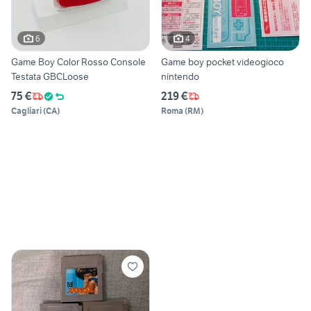
6
4
Game Boy Color Rosso Console
Game boy pocket videogioco
Testata GBCLoose
nintendo
75 €
219 €
Cagliari
(
CA
)
Roma
(
RM
)