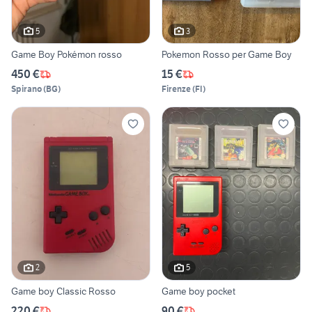
5
3
Game Boy Pokémon rosso
Pokemon Rosso per Game Boy
450 €
15 €
Spirano
(
BG
)
Firenze
(
FI
)
2
5
Game boy Classic Rosso
Game boy pocket
220 €
90 €