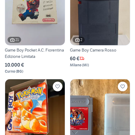
21
2
Game Boy Pocket A.C. Fiorentina
Game Boy Camera Rosso
Edizione Limitata
60 €
10.000 €
Milano
(
MI
)
Curno
(
BG
)