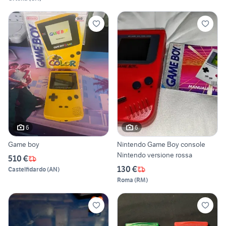
6
6
Game boy
Nintendo Game Boy console
Nintendo versione rossa
510 €
130 €
Castelfidardo
(
AN
)
Roma
(
RM
)