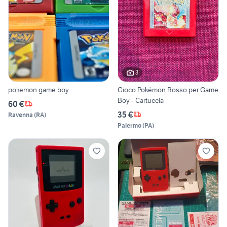
3
pokemon game boy
Gioco Pokémon Rosso per Game
Boy - Cartuccia
60 €
35 €
Ravenna
(
RA
)
Palermo
(
PA
)