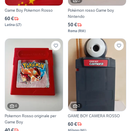
2
Game Boy Pokemon Rosso
Pokèmon rosso Game boy
Nintendo
60 €
50 €
Latina
(
LT
)
Roma
(
RM
)
4
2
Pokemon Rosso originale per
GAME BOY CAMERA ROSSO
Game Boy
60 €
40 €
Milano
(
MI
)