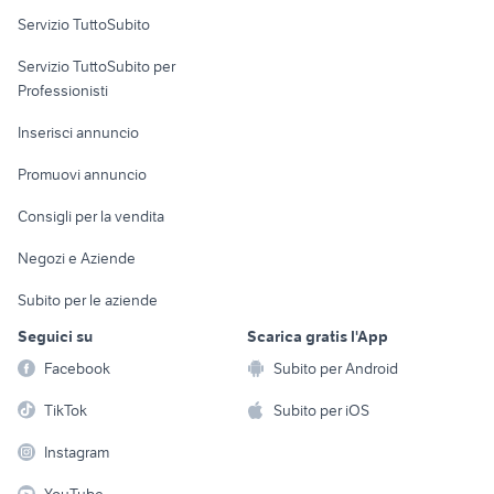
Servizio TuttoSubito
elettronica
per la casa e la
sports e hobby
Servizio TuttoSubito per
persona
Informatica
Animali
Professionisti
Arredamento e
Console e
Accessori per
Casalinghi
Inserisci annuncio
Videogiochi
animali
Elettrodomestici
Promuovi annuncio
Audio/Video
Musica e Film
Giardino e Fai da te
Consigli per la vendita
Fotografia
Libri e Riviste
Abbigliamento e
Negozi e Aziende
Telefonia
Strumenti Musicali
Accessori
Subito per le aziende
Sports
Tutto per i bambini
Seguici su
Scarica gratis l'App
Biciclette
Facebook
Subito per Android
Collezionismo
TikTok
Subito per iOS
Instagram
YouTube