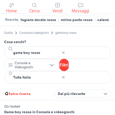
Home
Cerca
Vendi
Messaggi
fagiano dorato rosso
mirino punto rosso
calendari
Ricerche
Subito
Console e videogiochi
game boy rosso
Cosa cerchi?
Console e
Filtri
Videogiochi
Salva ricerca
Dal più rilevante
211 risultati
Game boy rosso in Console e videogiochi