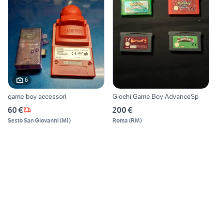
6
game boy accessori
Giochi Game Boy AdvanceSp
60 €
200 €
Sesto San Giovanni
(
MI
)
Roma
(
RM
)