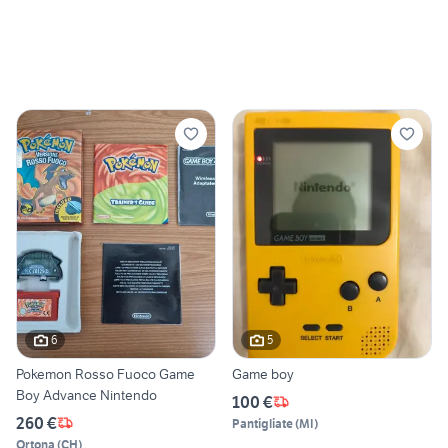
6
5
Pokemon Rosso Fuoco Game
Game boy
Boy Advance Nintendo
100 €
260 €
Pantigliate
(
MI
)
Ortona
(
CH
)