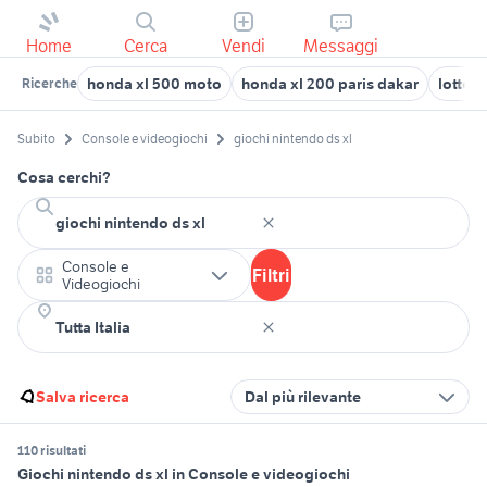
Home
Cerca
Vendi
Messaggi
honda xl 500 moto
honda xl 200 paris dakar
lotto g
Ricerche
Subito
Console e videogiochi
giochi nintendo ds xl
Cosa cerchi?
Console e
Filtri
Videogiochi
Salva ricerca
Dal più rilevante
110 risultati
Giochi nintendo ds xl in Console e videogiochi