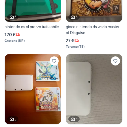
6
6
nintendo ds xl prezzo trattabbile
gioco nintendo ds wario master
of Disguise
170 €
27 €
Crotone
(
KR
)
Teramo
(
TE
)
5
4