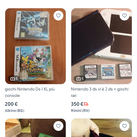
6
6
giochi Nintendo Ds I XL più
Nintendo 3 ds xl è 2 ds + giochi
console
rari
200 €
350 €
Albino
(
BG
)
Rimini
(
RN
)