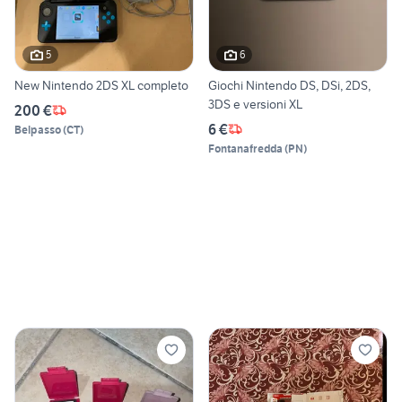
5
6
New Nintendo 2DS XL completo
Giochi Nintendo DS, DSi, 2DS,
3DS e versioni XL
200 €
6 €
Belpasso
(
CT
)
Fontanafredda
(
PN
)