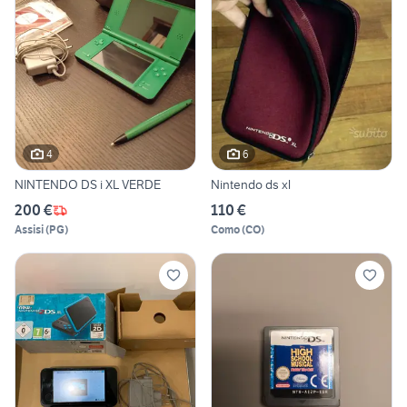
4
6
NINTENDO DS i XL VERDE
Nintendo ds xl
200 €
110 €
Assisi
(
PG
)
Como
(
CO
)