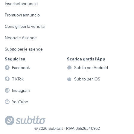
Console e
Accessori per
Casalinghi
Inserisci annuncio
Videogiochi
animali
Elettrodomestici
Promuovi annuncio
Audio/Video
Musica e Film
Giardino e Fai da te
Consigli per la vendita
Fotografia
Libri e Riviste
Abbigliamento e
Negozi e Aziende
Telefonia
Strumenti Musicali
Accessori
Subito per le aziende
Sports
Tutto per i bambini
Seguici su
Scarica gratis l'App
Biciclette
Facebook
Subito per Android
Collezionismo
TikTok
Subito per iOS
Instagram
YouTube
©
2026
Subito.it - P.IVA 05526340962