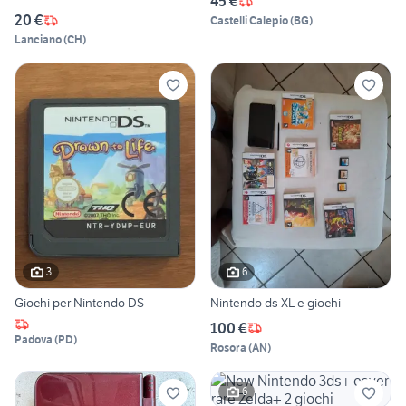
45 €
20 €
Castelli Calepio
(
BG
)
Lanciano
(
CH
)
3
6
Giochi per Nintendo DS
Nintendo ds XL e giochi
100 €
Padova
(
PD
)
Rosora
(
AN
)
6