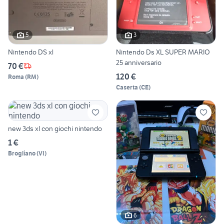
5
3
Nintendo DS xl
Nintendo Ds XL SUPER MARIO
25 anniversario
70 €
120 €
Roma
(
RM
)
Caserta
(
CE
)
new 3ds xl con giochi nintendo
1 €
Brogliano
(
VI
)
6