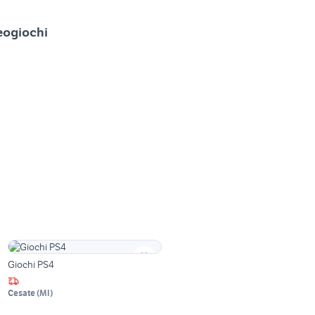
deogiochi
Giochi PS4
Cesate
(
MI
)