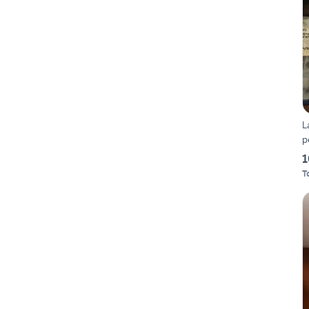
L
p
1
T