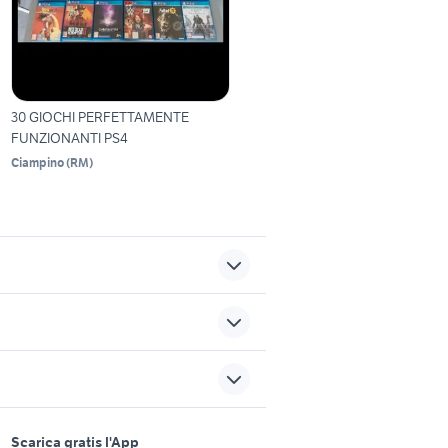
30 GIOCHI PERFETTAMENTE
FUNZIONANTI PS4
Ciampino
(
RM
)
giochi xbox multiplayer
s 3
a link to the past
sports e hobby
samsung telefonia Milano
a
Scarica gratis l'App