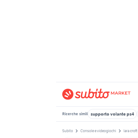
supporto volante ps4
Ricerche
simili
Subito
Console e videogiochi
lara crof