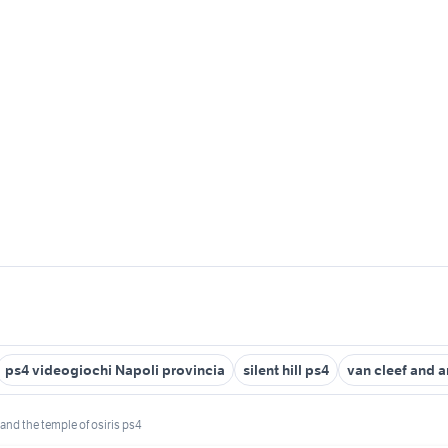
ps4 videogiochi Napoli provincia
silent hill ps4
van cleef and a
t and the temple of osiris ps4