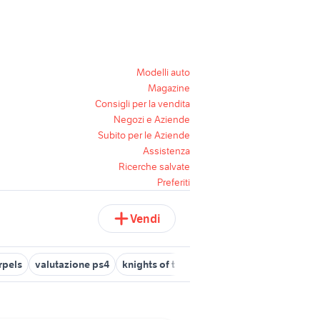
Modelli auto
Magazine
Consigli per la vendita
Negozi e Aziende
Subito per le Aziende
Assistenza
Ricerche salvate
Preferiti
Vendi
rpels
valutazione ps4
knights of the temple
lords of the fallen