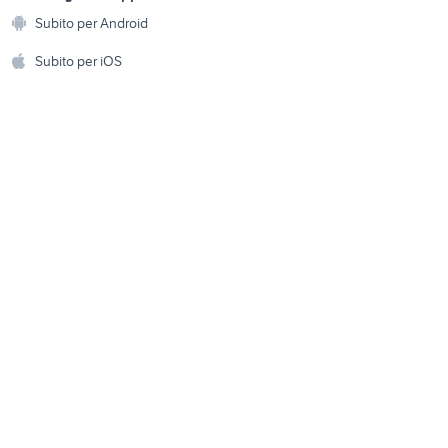
Animali
provincia
Subito per Android
ento e
o switch
pes psp
Accessori per animali
hi
Subito per iOS
Musica e Film
omestici
Libri e Riviste
e Fai da te
Strumenti Musicali
amento e
ri
Sports
 i bambini
Biciclette
Collezionismo