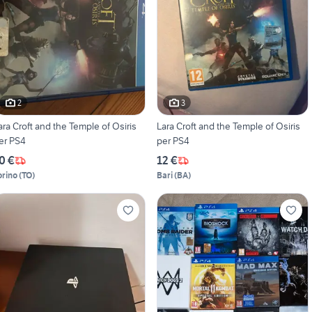
2
3
ara Croft and the Temple of Osiris
Lara Croft and the Temple of Osiris
er PS4
per PS4
0 €
12 €
orino
(
TO
)
Bari
(
BA
)