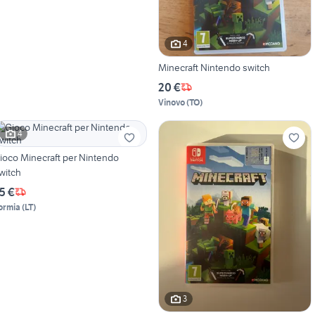
4
Minecraft Nintendo switch
20 €
Vinovo
(
TO
)
4
ioco Minecraft per Nintendo
witch
5 €
ormia
(
LT
)
3