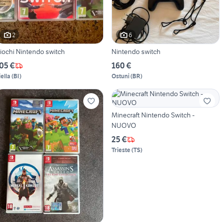
2
6
iochi Nintendo switch
Nintendo switch
05 €
160 €
iella
(
BI
)
Ostuni
(
BR
)
Minecraft Nintendo Switch -
NUOVO
25 €
Trieste
(
TS
)