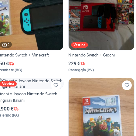
2
Vetrina
intendo Switch + Minecraft
Nintendo Switch + Giochi
50 €
229 €
rembate
(
BG
)
Casteggio
(
PV
)
Vetrina
iochi e Joycon Nintendo Switch
riginali Italiani
.900 €
alermo
(
PA
)