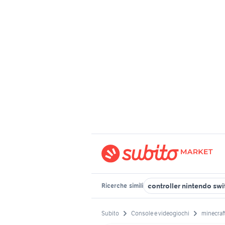
controller nintendo sw
Ricerche
simili
Subito
Console e videogiochi
minecraf