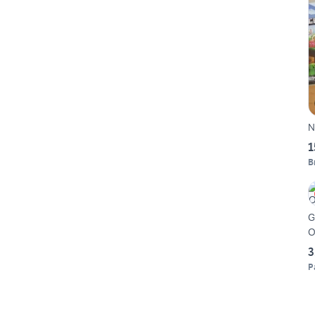
N
1
B
G
O
3
P