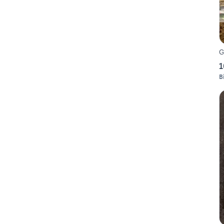
G
1
B