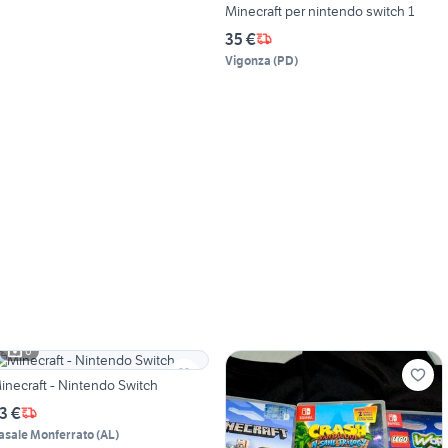
Minecraft per nintendo switch 1
35 €
Vigonza
(
PD
)
6
inecraft - Nintendo Switch
3 €
asale Monferrato
(
AL
)