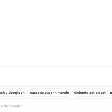
itch videogiochi
cassette super nintendo
nintendo action set
m
t nintendo switch