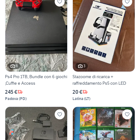
6
3
Ps4 Pro 1TB, Bundle con 6 giochi
Stazoome di ricarica +
,Cuffie e Access
raffreddamento Ps5 con LED
245 €
20 €
Padova
(
PD
)
Latina
(
LT
)