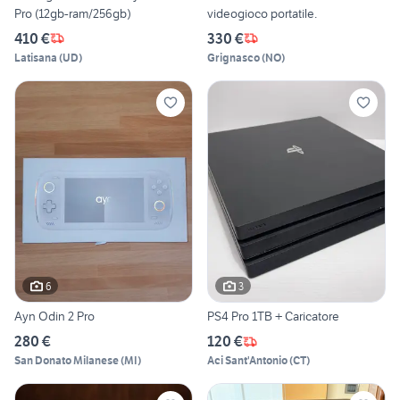
Pro (12gb-ram/256gb)
videogioco portatile.
410 €
330 €
Latisana
(
UD
)
Grignasco
(
NO
)
6
3
Ayn Odin 2 Pro
PS4 Pro 1TB + Caricatore
280 €
120 €
San Donato Milanese
(
MI
)
Aci Sant'Antonio
(
CT
)