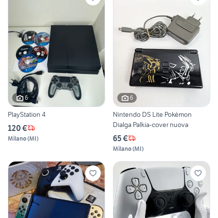
6
6
PlayStation 4
Nintendo DS Lite Pokémon
Dialga Palkia-cover nuova
120 €
65 €
Milano
(
MI
)
Milano
(
MI
)