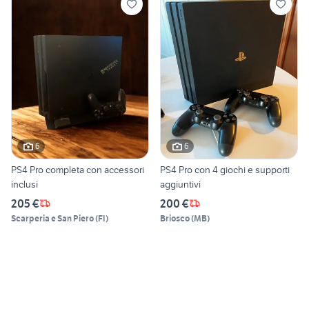
6
6
PS4 Pro completa con accessori
PS4 Pro con 4 giochi e supporti
inclusi
aggiuntivi
205 €
200 €
Scarperia e San Piero
(
FI
)
Briosco
(
MB
)