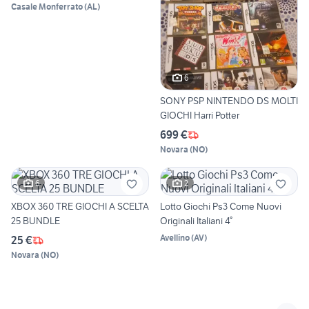
Casale Monferrato
(
AL
)
6
SONY PSP NINTENDO DS MOLTI
GIOCHI Harri Potter
699 €
Novara
(
NO
)
6
2
XBOX 360 TRE GIOCHI A SCELTA
Lotto Giochi Ps3 Come Nuovi
25 BUNDLE
Originali Italiani 4°
Avellino
(
AV
)
25 €
Novara
(
NO
)