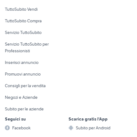
Case vacanza
TuttoSubito Vendi
Uffici e Locali
TuttoSubito Compra
commerciali
Servizio TuttoSubito
elettronica
per la casa e la
sports e hobby
Servizio TuttoSubito per
persona
Informatica
Animali
Professionisti
Arredamento e
Console e
Accessori per
Casalinghi
Inserisci annuncio
Videogiochi
animali
Elettrodomestici
Promuovi annuncio
Audio/Video
Musica e Film
Giardino e Fai da te
Consigli per la vendita
Fotografia
Libri e Riviste
Abbigliamento e
Negozi e Aziende
Telefonia
Strumenti Musicali
Accessori
Subito per le aziende
Sports
Tutto per i bambini
Seguici su
Scarica gratis l'App
Biciclette
Facebook
Subito per Android
Collezionismo