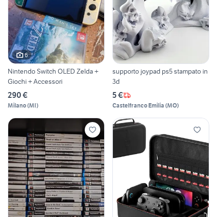
6
Nintendo Switch OLED Zelda +
supporto joypad ps5 stampato in
Giochi + Accessori
3d
290 €
5 €
Milano
(
MI
)
Castelfranco Emilia
(
MO
)