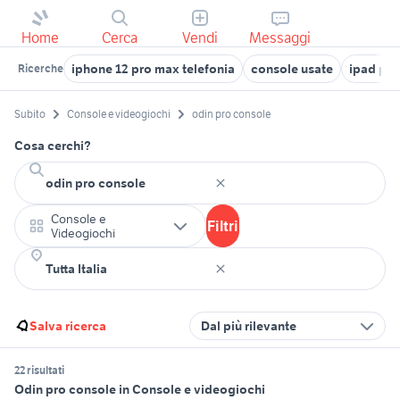
Home
Cerca
Vendi
Messaggi
iphone 12 pro max telefonia
console usate
ipad pro
Ricerche
Subito
Console e videogiochi
odin pro console
Cosa cerchi?
Console e
Filtri
Videogiochi
Salva ricerca
Dal più rilevante
22 risultati
Odin pro console in Console e videogiochi