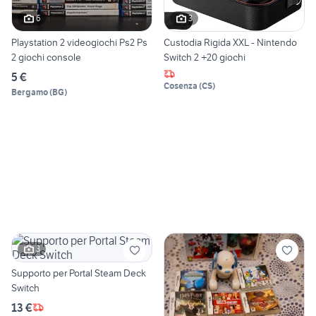
6
3
Playstation 2 videogiochi Ps2 Ps
Custodia Rigida XXL - Nintendo
2 giochi console
Switch 2 +20 giochi
5 €
Cosenza
(
CS
)
Bergamo
(
BG
)
3
Supporto per Portal Steam Deck
Switch
13 €