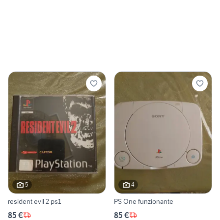
5
4
resident evil 2 ps1
PS One funzionante
85 €
85 €