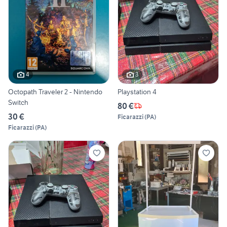
4
3
Octopath Traveler 2 - Nintendo
Playstation 4
Switch
80 €
30 €
Ficarazzi
(
PA
)
Ficarazzi
(
PA
)