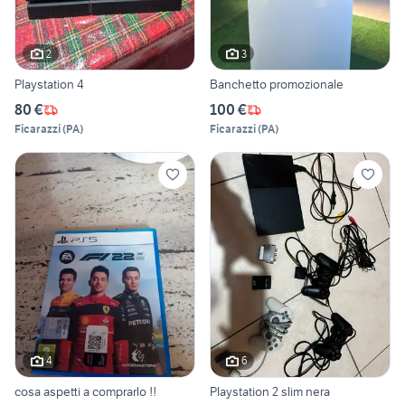
2
3
Playstation 4
Banchetto promozionale
80 €
100 €
Ficarazzi
(
PA
)
Ficarazzi
(
PA
)
4
6
cosa aspetti a comprarlo !!
Playstation 2 slim nera