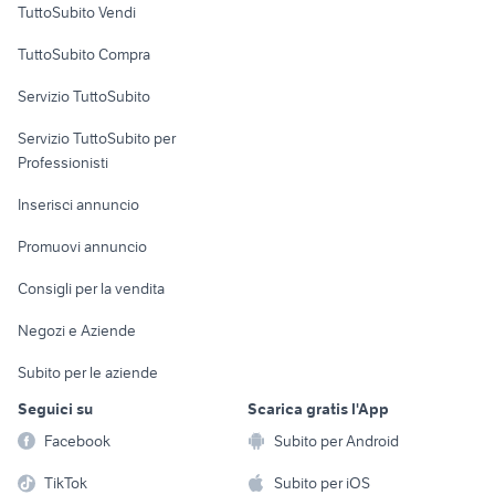
TuttoSubito Vendi
Uffici e Locali
TuttoSubito Compra
commerciali
Servizio TuttoSubito
elettronica
per la casa e la
sports e hobby
Servizio TuttoSubito per
persona
Informatica
Animali
Professionisti
Arredamento e
Console e
Accessori per
Casalinghi
Inserisci annuncio
Videogiochi
animali
Elettrodomestici
Promuovi annuncio
Audio/Video
Musica e Film
Giardino e Fai da te
Consigli per la vendita
Fotografia
Libri e Riviste
Abbigliamento e
Negozi e Aziende
Telefonia
Strumenti Musicali
Accessori
Subito per le aziende
Sports
Tutto per i bambini
Seguici su
Scarica gratis l'App
Biciclette
Facebook
Subito per Android
Collezionismo
TikTok
Subito per iOS