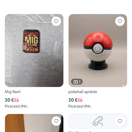
3
Mig flash
pokeball apribile
30 €
30 €
Ficarazzi
(
PA
)
Ficarazzi
(
PA
)