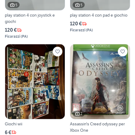
5
5
play station 4 con joystick e
play station 4 con pad e giochio
giochi
120 €
120 €
Ficarazzi
(
PA
)
Ficarazzi
(
PA
)
2
Giochi wii
Assassin's Creed odyssey per
Xbox One
6 €