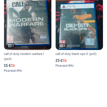
3
3
call of duty modern warfare I
call of duty black ops 6 (ps5)
(ps4)
25 €
15 €
Ficarazzi
(
PA
)
Ficarazzi
(
PA
)