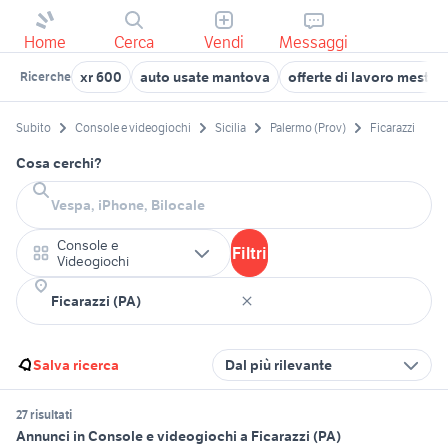
Home
Cerca
Vendi
Messaggi
xr 600
auto usate mantova
offerte di lavoro mestre
Ricerche
Subito
Console e videogiochi
Sicilia
Palermo (Prov)
Ficarazzi
Cosa cerchi?
Console e
Filtri
Videogiochi
Salva ricerca
Dal più rilevante
27 risultati
Annunci in Console e videogiochi a Ficarazzi (PA)