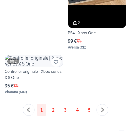
2
PS4 - Xbox One
99 €
Aversa
(
CE
)
2
Controller originale| Xbox series
X S One
35 €
Viadana
(
MN
)
1
2
3
4
5