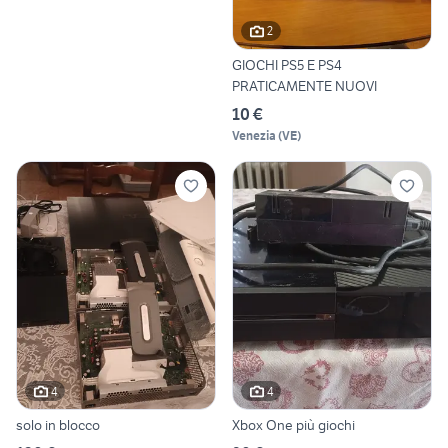
2
GIOCHI PS5 E PS4
PRATICAMENTE NUOVI
10 €
Venezia
(
VE
)
4
4
solo in blocco
Xbox One più giochi