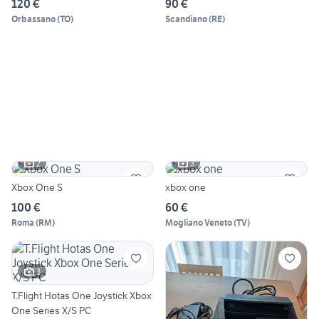
120 €
90 €
Orbassano
(
TO
)
Scandiano
(
RE
)
2
3
Xbox One S
xbox one
100 €
60 €
Roma
(
RM
)
Mogliano Veneto
(
TV
)
3
T.Flight Hotas One Joystick Xbox
One Series X/S PC