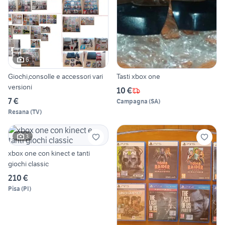
6
Giochi,consolle e accessori vari
Tasti xbox one
versioni
10 €
7 €
Campagna
(
SA
)
Resana
(
TV
)
3
xbox one con kinect e tanti
giochi classic
210 €
Pisa
(
PI
)