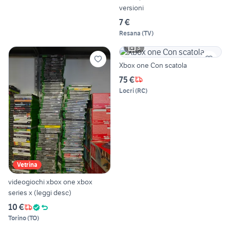
versioni
7 €
Resana
(
TV
)
3
Xbox one Con scatola
75 €
Locri
(
RC
)
Vetrina
videogiochi xbox one xbox
series x (leggi desc)
10 €
Torino
(
TO
)