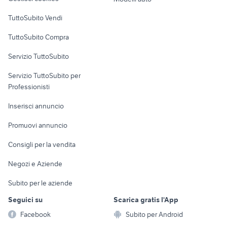
Case vacanza
TuttoSubito Vendi
Uffici e Locali
TuttoSubito Compra
commerciali
Servizio TuttoSubito
elettronica
per la casa e la
sports e hobby
Servizio TuttoSubito per
persona
Informatica
Animali
Professionisti
Arredamento e
Console e
Accessori per
Casalinghi
Inserisci annuncio
Videogiochi
animali
Elettrodomestici
Promuovi annuncio
Audio/Video
Musica e Film
Giardino e Fai da te
Consigli per la vendita
Fotografia
Libri e Riviste
Abbigliamento e
Negozi e Aziende
Telefonia
Strumenti Musicali
Accessori
Subito per le aziende
Sports
Tutto per i bambini
Seguici su
Scarica gratis l'App
Biciclette
Facebook
Subito per Android
Collezionismo