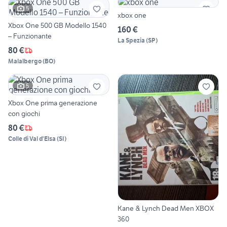
5
xbox one
Xbox One 500 GB Modello 1540
160 €
– Funzionante
La Spezia
(
SP
)
80 €
Malalbergo
(
BO
)
5
Xbox One prima generazione
con giochi
80 €
Colle di Val d'Elsa
(
SI
)
Kane & Lynch Dead Men XBOX
360