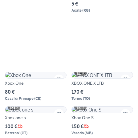
5 €
Acate
(
RG
)
4
Xbox One
XBOX ONE X 1TB
80 €
170 €
Casal di Principe
(
CE
)
Torino
(
TO
)
6
3
Xbox one s
Xbox One S
100 €
150 €
Paterno'
(
CT
)
Varedo
(
MB
)