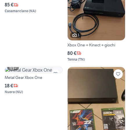
85 €
Casamarciano
(
NA
)
3
Xbox One + Kinect + giochi
80 €
Tenna
(
TN
)
2
Metal Gear Xbox One
18 €
Nuoro
(
NU
)