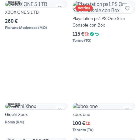
4
Vetrina
XBOX ONE S 1 TB
Playstation ps1 PS One Slim
260 €
Console con Box
Fiorano Modenese
(
MO
)
115 €
Torino
(
TO
)
3
Giochi Xbox
xbox one
Roma
(
RM
)
100 €
Taranto
(
TA
)