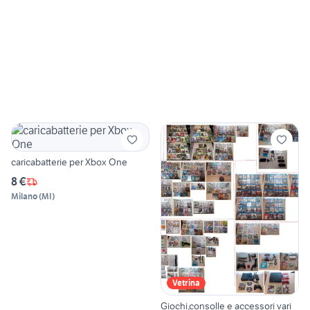
caricabatterie per Xbox One
8 €
Milano
(
MI
)
Vetrina
Giochi,consolle e accessori vari