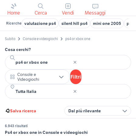
Home
Cerca
Vendi
Messaggi
valutazione ps4
silent hill ps4
mini one 2005
ps4 
Ricerche
Subito
Console e videogiochi
ps4 or xbox one
Cosa cerchi?
Console e
Filtri
Videogiochi
Salva ricerca
Dal più rilevante
6.943 risultati
Ps4 or xbox one in Console e videogiochi