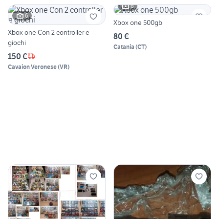
6
6
Xbox one 500gb
Xbox one Con 2 controller e
80 €
giochi
Catania
(
CT
)
150 €
Cavaion Veronese
(
VR
)