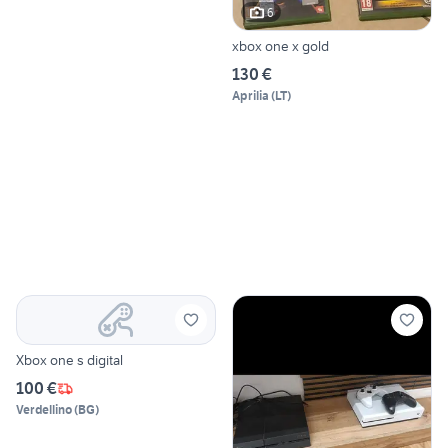
6
xbox one x gold
130 €
Aprilia
(
LT
)
Xbox one s digital
100 €
Verdellino
(
BG
)