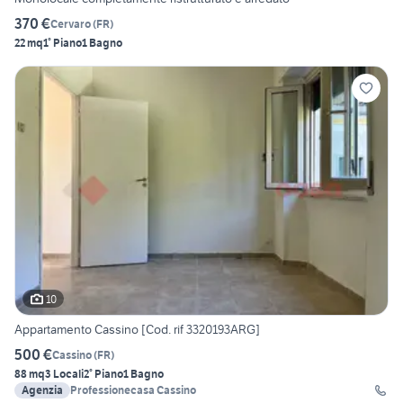
370 €
Cervaro
(
FR
)
22 mq
1° Piano
1 Bagno
10
Appartamento Cassino [Cod. rif 3320193ARG]
500 €
Cassino
(
FR
)
88 mq
3 Locali
2° Piano
1 Bagno
Agenzia
Professionecasa Cassino