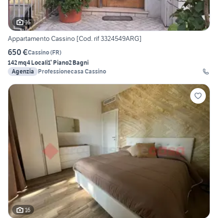
16
Appartamento Cassino [Cod. rif 3324549ARG]
650 €
Cassino
(
FR
)
142 mq
4 Locali
1° Piano
2 Bagni
Agenzia
Professionecasa Cassino
16