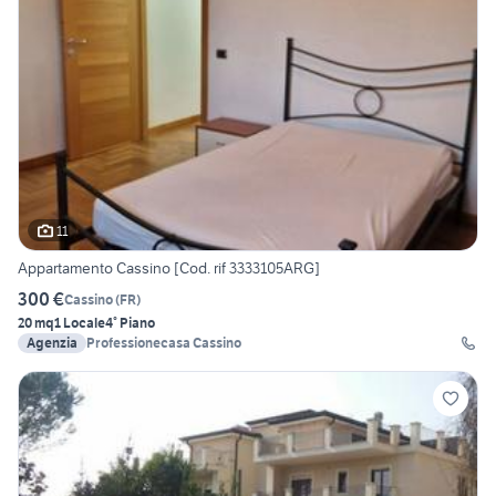
11
Appartamento Cassino [Cod. rif 3333105ARG]
300 €
Cassino
(
FR
)
20 mq
1 Locale
4° Piano
Agenzia
Professionecasa Cassino