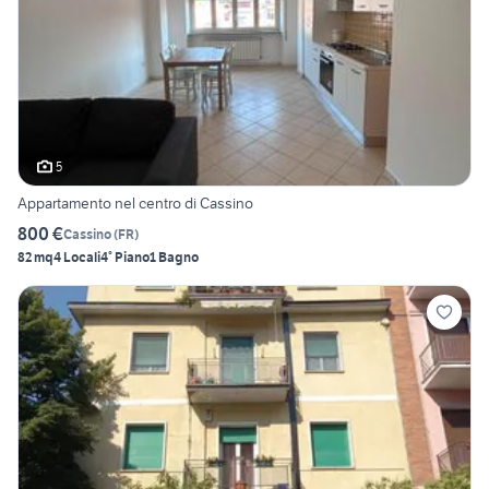
5
Appartamento nel centro di Cassino
800 €
Cassino
(
FR
)
82 mq
4 Locali
4° Piano
1 Bagno