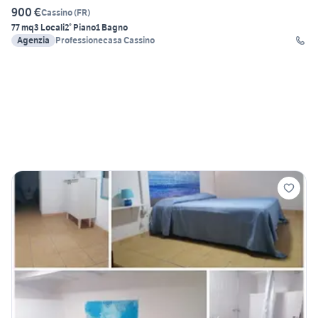
900 €
Cassino
(
FR
)
77 mq
3 Locali
2° Piano
1 Bagno
Agenzia
Professionecasa Cassino