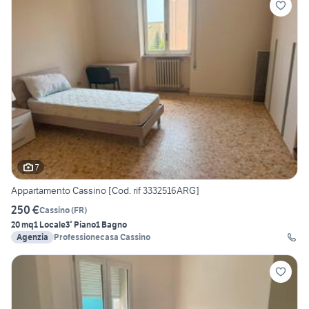
7
Appartamento Cassino [Cod. rif 3332516ARG]
250 €
Cassino
(
FR
)
20 mq
1 Locale
3° Piano
1 Bagno
Agenzia
Professionecasa Cassino