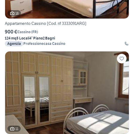
18
Appartamento Cassino [Cod. rif 3333091ARG]
900 €
Cassino
(
FR
)
124 mq
5 Locali
4° Piano
2 Bagni
Agenzia
Professionecasa Cassino
11