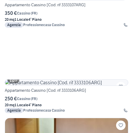
Appartamento Cassino [Cod. rif 3333107ARG]
350 €
Cassino
(
FR
)
20 mq
1 Locale
4° Piano
Agenzia
Professionecasa Cassino
9
Appartamento Cassino [Cod. rif 3333106ARG]
250 €
Cassino
(
FR
)
20 mq
1 Locale
4° Piano
Agenzia
Professionecasa Cassino