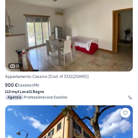
15
Appartamento Cassino [Cod. rif 3331120ARG]
900 €
Cassino
(
FR
)
110 mq
4 Locali
1 Bagno
Agenzia
Professionecasa Cassino