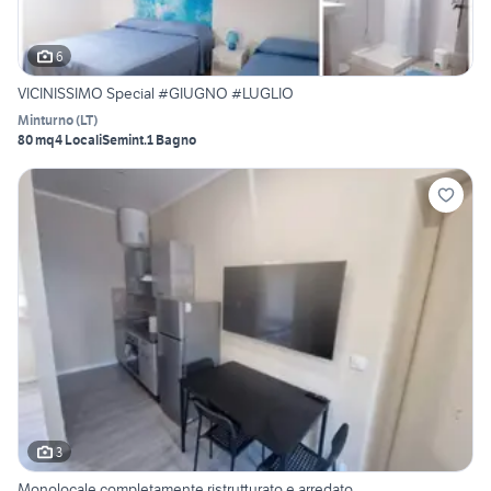
6
VICINISSIMO Special #GIUGNO #LUGLIO
Minturno
(
LT
)
80 mq
4 Locali
Semint.
1 Bagno
3
Monolocale completamente ristrutturato e arredato