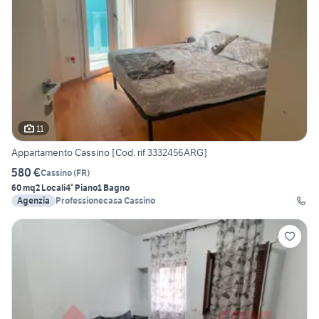
11
Appartamento Cassino [Cod. rif 3332456ARG]
580 €
Cassino
(
FR
)
60 mq
2 Locali
4° Piano
1 Bagno
Agenzia
Professionecasa Cassino