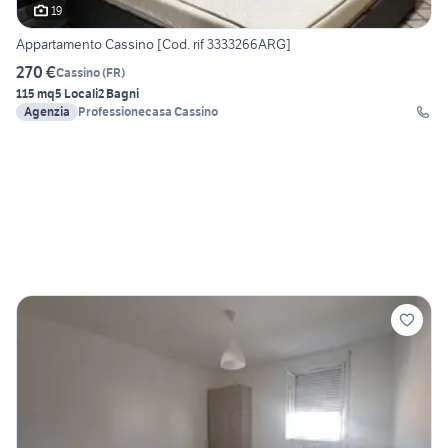
19
Appartamento Cassino [Cod. rif 3333266ARG]
270 €
Cassino
(
FR
)
115 mq
5 Locali
2 Bagni
Agenzia
Professionecasa Cassino