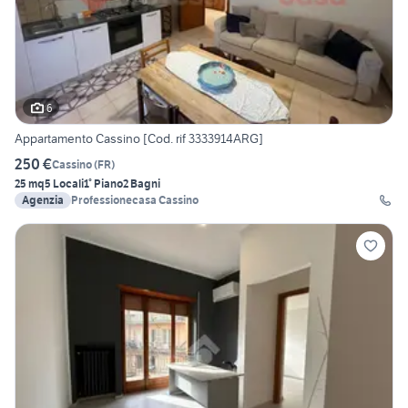
6
Appartamento Cassino [Cod. rif 3333914ARG]
250 €
Cassino
(
FR
)
25 mq
5 Locali
1° Piano
2 Bagni
Agenzia
Professionecasa Cassino