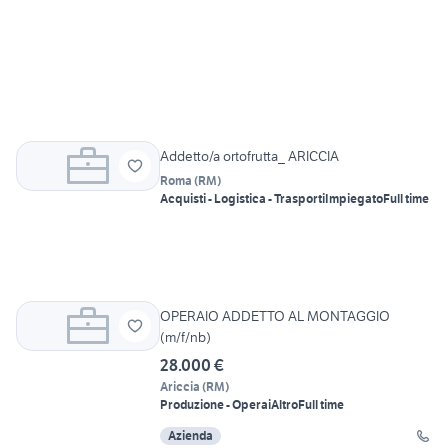
Addetto/a ortofrutta_ ARICCIA
Roma
(
RM
)
Acquisti - Logistica - Trasporti
Impiegato
Full time
OPERAIO ADDETTO AL MONTAGGIO
(m/f/nb)
28.000 €
Ariccia
(
RM
)
Produzione - Operai
Altro
Full time
Azienda