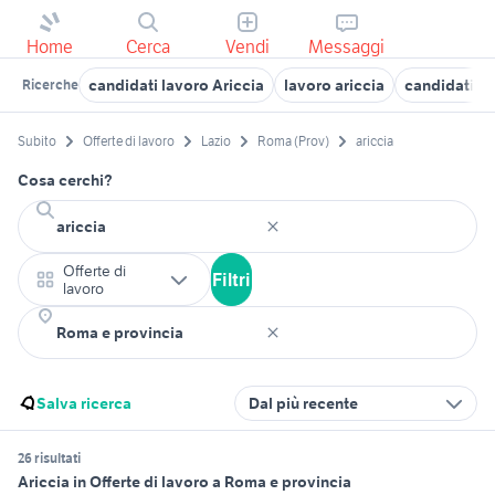
Home
Cerca
Vendi
Messaggi
candidati lavoro Ariccia
lavoro ariccia
candidati la
Ricerche
Subito
Offerte di lavoro
Lazio
Roma (Prov)
ariccia
Cosa cerchi?
Offerte di
Filtri
lavoro
Salva ricerca
Dal più recente
26 risultati
Ariccia in Offerte di lavoro a Roma e provincia