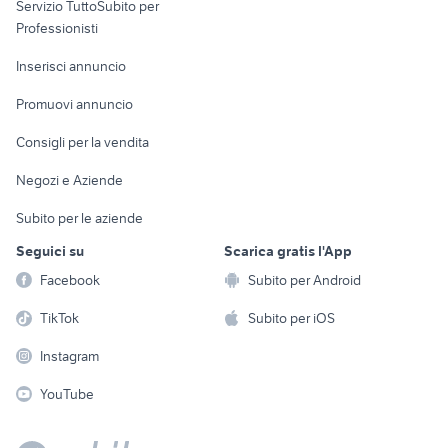
Servizio TuttoSubito per
persona
Informatica
Animali
Professionisti
Arredamento e
Console e
Accessori per
Casalinghi
Inserisci annuncio
Videogiochi
animali
Elettrodomestici
Promuovi annuncio
Audio/Video
Musica e Film
Giardino e Fai da te
Consigli per la vendita
Fotografia
Libri e Riviste
Abbigliamento e
Negozi e Aziende
Telefonia
Strumenti Musicali
Accessori
Subito per le aziende
Sports
Tutto per i bambini
Seguici su
Scarica gratis l'App
Biciclette
Facebook
Subito per Android
Collezionismo
TikTok
Subito per iOS
Instagram
YouTube