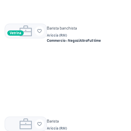
Barista banchista
Vetrina
Ariccia
(
RM
)
Commercio - Negozi
Altro
Full time
Barista
Ariccia
(
RM
)