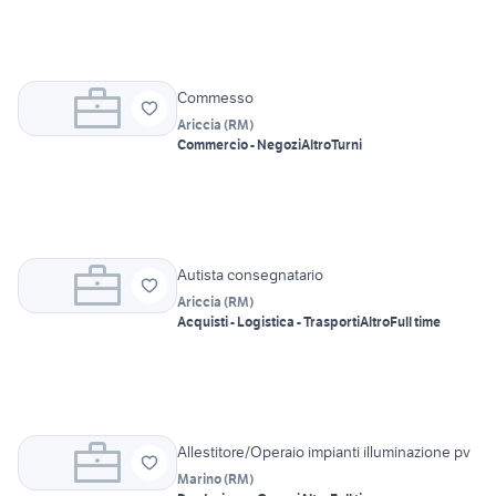
Commesso
Ariccia
(
RM
)
Commercio - Negozi
Altro
Turni
Autista consegnatario
Ariccia
(
RM
)
Acquisti - Logistica - Trasporti
Altro
Full time
Allestitore/Operaio impianti illuminazione pv
Marino
(
RM
)