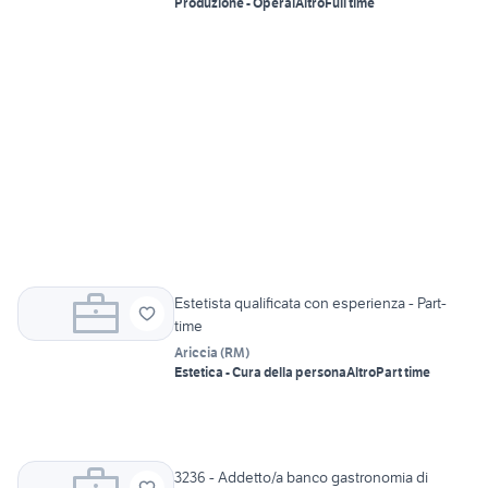
Produzione - Operai
Altro
Full time
Estetista qualificata con esperienza - Part-
time
Ariccia
(
RM
)
Estetica - Cura della persona
Altro
Part time
3236 - Addetto/a banco gastronomia di