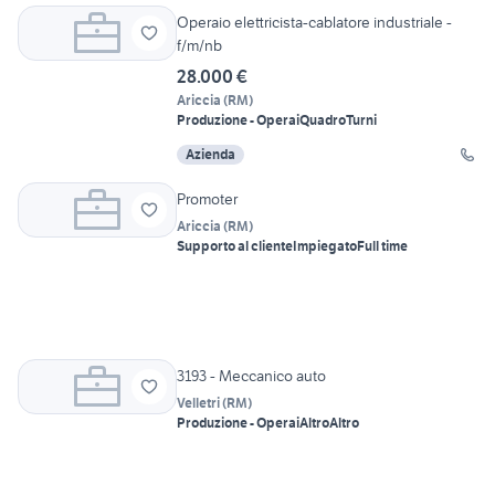
Operaio elettricista-cablatore industriale -
f/m/nb
28.000 €
Ariccia
(
RM
)
Produzione - Operai
Quadro
Turni
Azienda
Promoter
Ariccia
(
RM
)
Supporto al cliente
Impiegato
Full time
3193 - Meccanico auto
Velletri
(
RM
)
Produzione - Operai
Altro
Altro