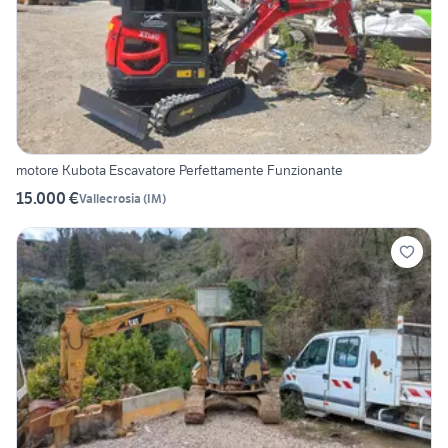
motore Kubota Escavatore Perfettamente Funzionante
15.000 €
Vallecrosia
(
IM
)