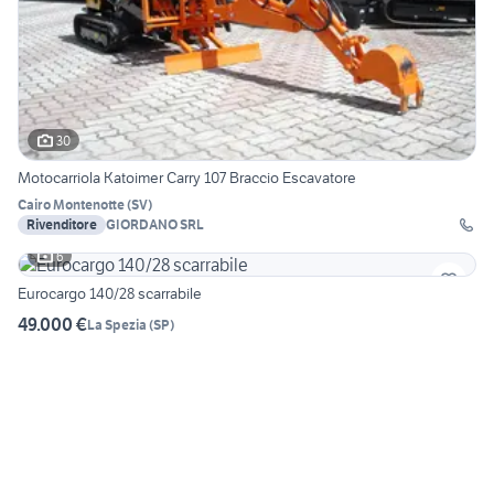
30
Motocarriola Katoimer Carry 107 Braccio Escavatore
Cairo Montenotte
(
SV
)
Rivenditore
GIORDANO SRL
6
Eurocargo 140/28 scarrabile
49.000 €
La Spezia
(
SP
)