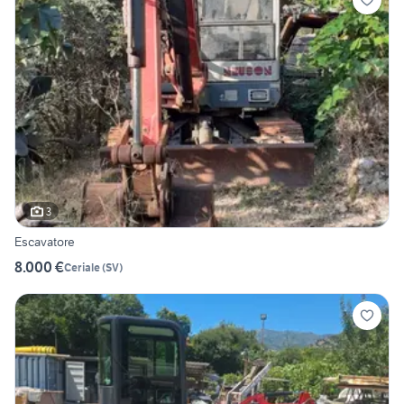
3
Escavatore
8.000 €
Ceriale
(
SV
)