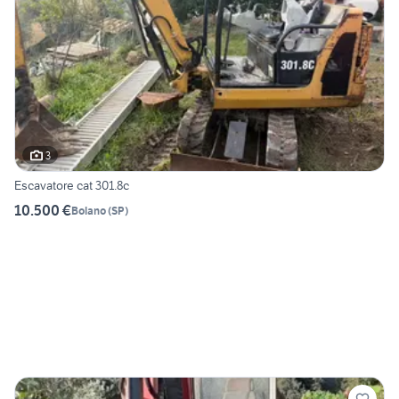
3
Escavatore cat 301.8c
10.500 €
Bolano
(
SP
)