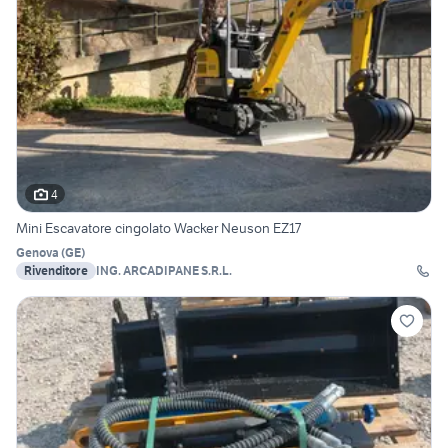
4
Mini Escavatore cingolato Wacker Neuson EZ17
Genova
(
GE
)
Rivenditore
ING. ARCADIPANE S.R.L.