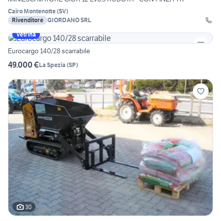
Cairo Montenotte
(
SV
)
Rivenditore
GIORDANO SRL
Vetrina
Eurocargo 140/28 scarrabile
49.000 €
La Spezia
(
SP
)
30