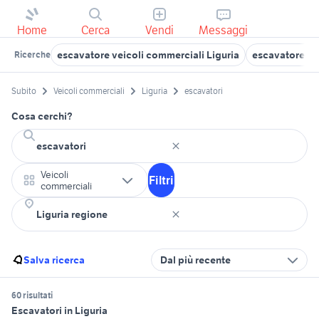
Home
Cerca
Vendi
Messaggi
escavatore veicoli commerciali Liguria
escavatore ve
Ricerche
Subito
Veicoli commerciali
Liguria
escavatori
Cosa cerchi?
Veicoli
Filtri
commerciali
Salva ricerca
Dal più recente
60 risultati
Escavatori in Liguria