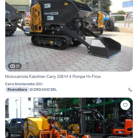
28
Motocarriola KatoImer Carry 108 hf 4 Pompe Hi-Flow
Cairo Montenotte
(
SV
)
Rivenditore
GIORDANO SRL