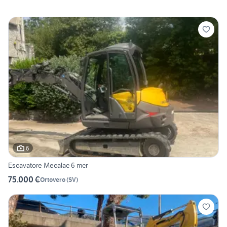
6
Escavatore Mecalac 6 mcr
75.000 €
Ortovero
(
SV
)