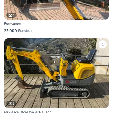
6
Escavatore
23.000 €
Leivi
(
GE
)
6
Mini escavatore Waker Neuson