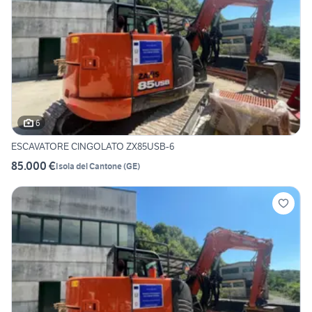
6
ESCAVATORE CINGOLATO ZX85USB-6
85.000 €
Isola del Cantone
(
GE
)