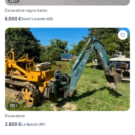
6
Escavatore ragno kamo
6.000 €
Sestri Levante
(
GE
)
3
Escavatore
3.800 €
La Spezia
(
SP
)