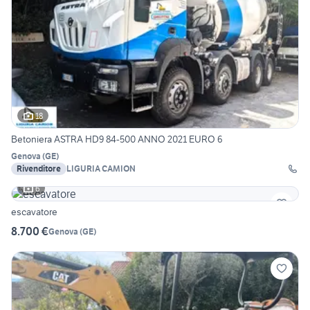
18
Betoniera ASTRA HD9 84-500 ANNO 2021 EURO 6
Genova
(
GE
)
Rivenditore
LIGURIA CAMION
6
escavatore
8.700 €
Genova
(
GE
)