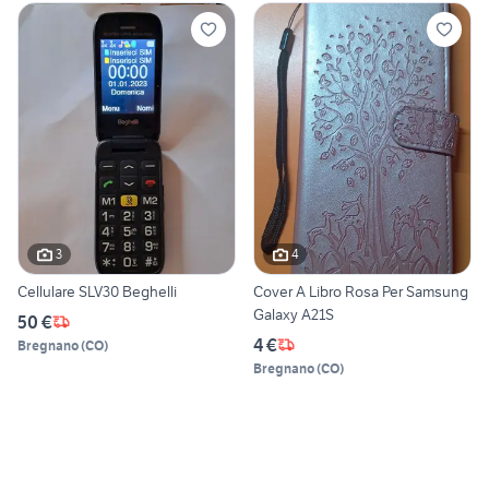
3
4
Cellulare SLV30 Beghelli
Cover A Libro Rosa Per Samsung
Galaxy A21S
50 €
4 €
Bregnano
(
CO
)
Bregnano
(
CO
)