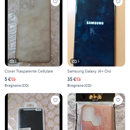
2
3
Cover Trasparente Cellulare
Samsung Galaxy J4+ Oro
5 €
35 €
Bregnano
(
CO
)
Bregnano
(
CO
)