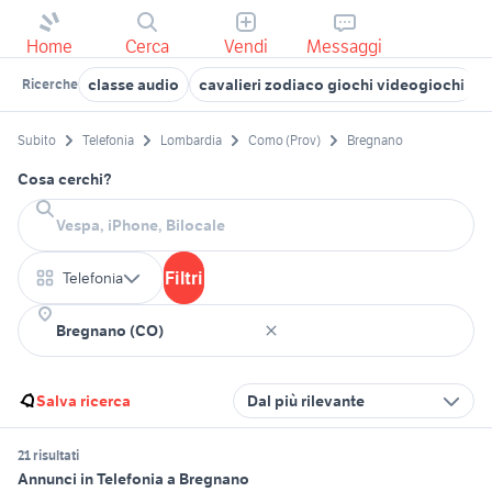
Home
Cerca
Vendi
Messaggi
classe audio
cavalieri zodiaco giochi videogiochi
s
Ricerche
Subito
Telefonia
Lombardia
Como (Prov)
Bregnano
Cosa cerchi?
Filtri
Telefonia
Salva ricerca
Dal più rilevante
21 risultati
Annunci in Telefonia a Bregnano