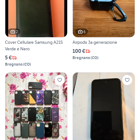
2
6
Cover Cellulare Samsung A21S
Airpods 3a generazione
Verde e Nero
100 €
5 €
Bregnano
(
CO
)
Bregnano
(
CO
)