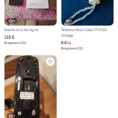
6
6
Xiaomi mi 11 lite 5g ne
Telefono fisso Coby CT-P110 -
Vintage
110 €
8 €
Bregnano
(
CO
)
Bregnano
(
CO
)
3