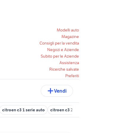
Modelli auto
Magazine
Consigli per la vendita
Negozi e Aziende
Subito per le Aziende
Assistenza
Ricerche salvate
Preferiti
Vendi
citroen c3 1 serie auto
citroen c3 2002
citroen c3 km 0 brescia 