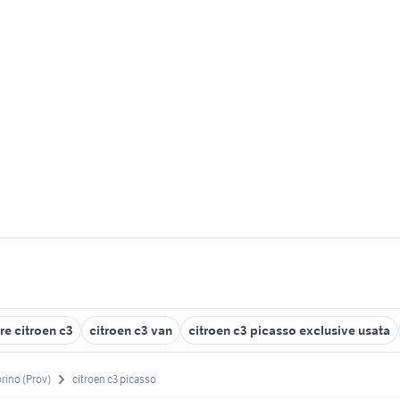
e citroen c3
citroen c3 van
citroen c3 picasso exclusive usata
rino (Prov)
citroen c3 picasso