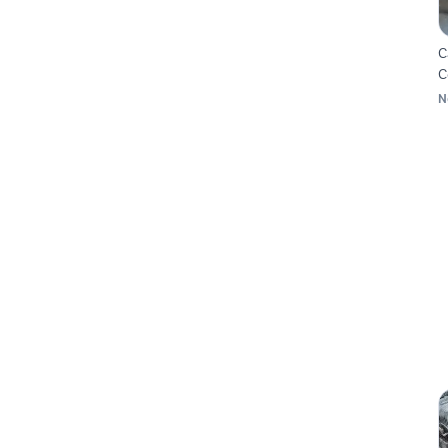
C
C
N