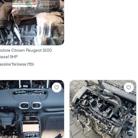
otore Citroen Peugeot 1600
iesel 9HP
assino Torinese
(
TO
)