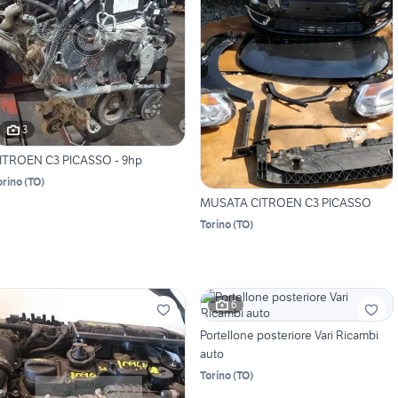
3
ITROEN C3 PICASSO - 9hp
orino
(
TO
)
MUSATA CITROEN C3 PICASSO
Torino
(
TO
)
6
Portellone posteriore Vari Ricambi
auto
Torino
(
TO
)