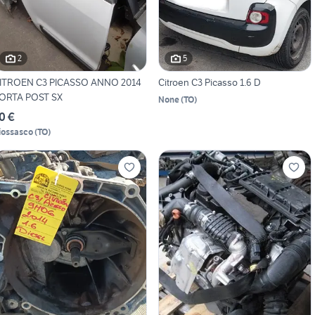
2
5
ITROEN C3 PICASSO ANNO 2014
Citroen C3 Picasso 1.6 D
ORTA POST SX
None
(
TO
)
0 €
iossasco
(
TO
)