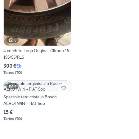
6
4 cerchi in Lega Originali Citroen 16
195/55/R16
300 €
Torino
(
TO
)
4
Spazzole tergicristallo Bosch
AEROTWIN - FIAT 5oo
15 €
Torino
(
TO
)