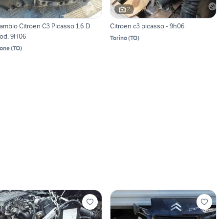
2
ambio Citroen C3 Picasso 1.6 D
Citroen c3 picasso - 9h06
od. 9H06
Torino
(
TO
)
one
(
TO
)