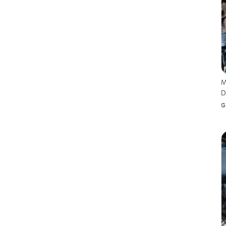
M
D
G