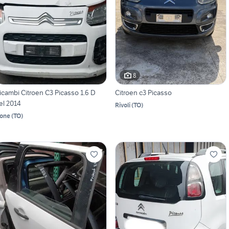
8
icambi Citroen C3 Picasso 1.6 D
Citroen c3 Picasso
el 2014
Rivoli
(
TO
)
one
(
TO
)