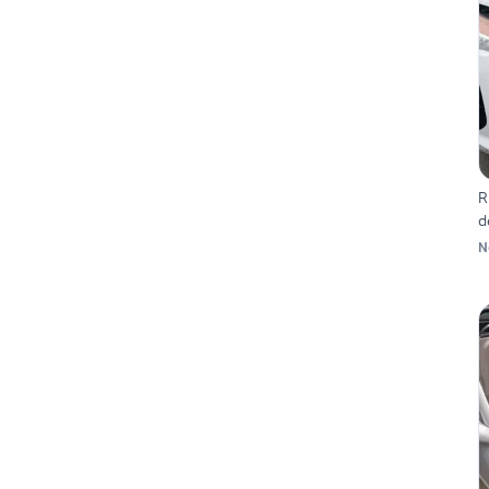
R
d
N