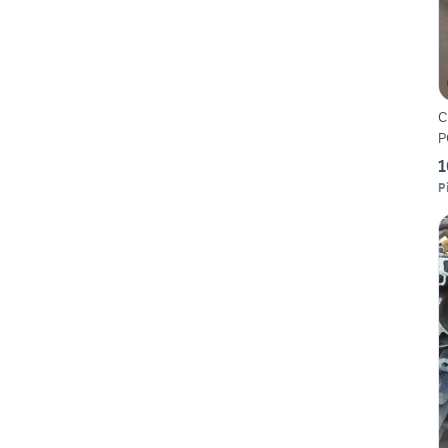
C
P
1
P