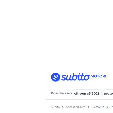
citroen c3 2019
motor
Ricerche
simili
Subito
Accessori auto
Piemonte
To