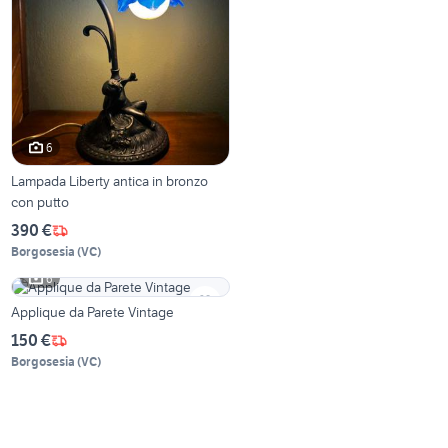
6
Lampada Liberty antica in bronzo
con putto
390 €
Borgosesia
(
VC
)
6
Applique da Parete Vintage
150 €
Borgosesia
(
VC
)