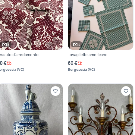
3
5
essuto d’arredamento
Tovagliette americane
0 €
60 €
orgosesia
(
VC
)
Borgosesia
(
VC
)