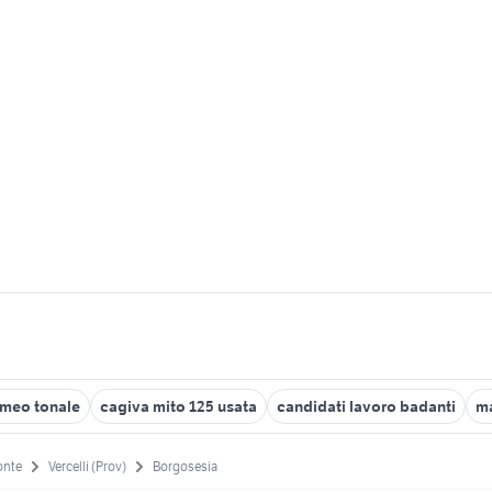
omeo tonale
cagiva mito 125 usata
candidati lavoro badanti
ma
onte
Vercelli (Prov)
Borgosesia