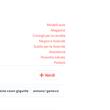
Modelli auto
Magazine
Consigli per la vendita
Negozi e Aziende
Subito per le Aziende
Assistenza
Ricerche salvate
Preferiti
Vendi
ine coon gigante
annunci genova
suzuki gsx s 750 usata
offe