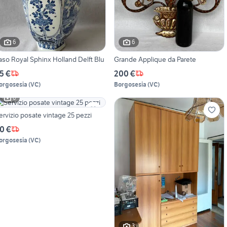
6
6
aso Royal Sphinx Holland Delft Blu
Grande Applique da Parete
5 €
200 €
orgosesia
(
VC
)
Borgosesia
(
VC
)
6
ervizio posate vintage 25 pezzi
0 €
orgosesia
(
VC
)
3