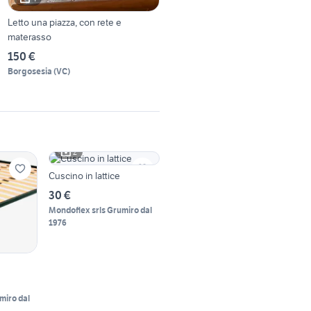
Letto una piazza, con rete e
materasso
150 €
Borgosesia
(
VC
)
2
Cuscino in lattice
30 €
Mondoflex srls Grumiro dal
1976
miro dal