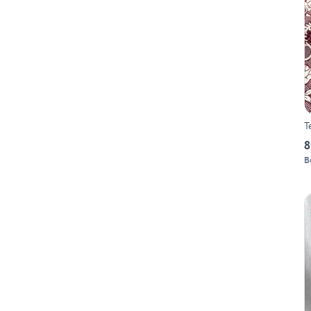
T
8
B