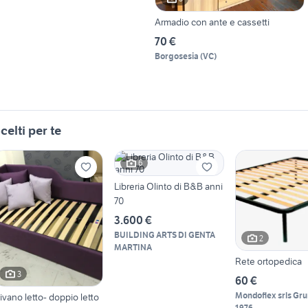
Armadio con ante e cassetti
70 €
Borgosesia
(
VC
)
celti per te
6
Libreria Olinto di B&B anni
70
3.600 €
BUILDING ARTS DI GENTA
2
MARTINA
Rete ortopedica
3
60 €
Mondoflex srls Gru
ivano letto- doppio letto
1976