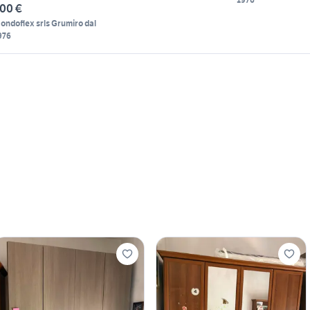
00 €
ondoflex srls Grumiro dal
976