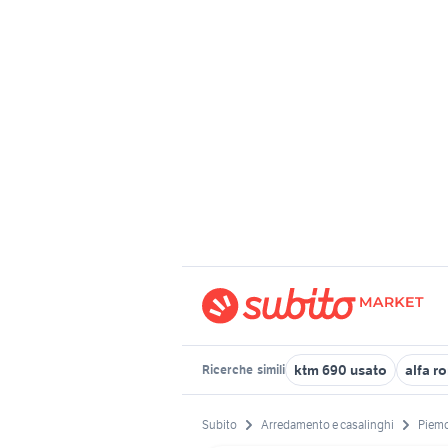
ktm 690 usato
alfa r
Ricerche
simili
Subito
Arredamento e casalinghi
Piem