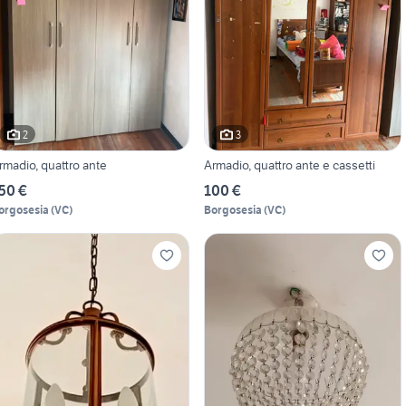
2
3
rmadio, quattro ante
Armadio, quattro ante e cassetti
50 €
100 €
orgosesia
(
VC
)
Borgosesia
(
VC
)