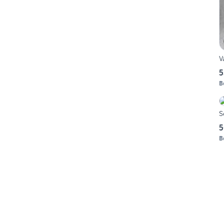
V
5
B
S
5
B