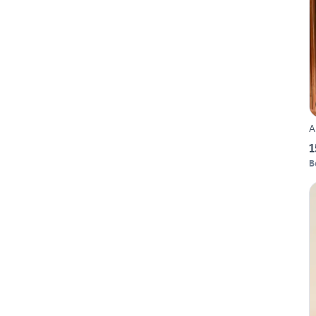
A
1
B