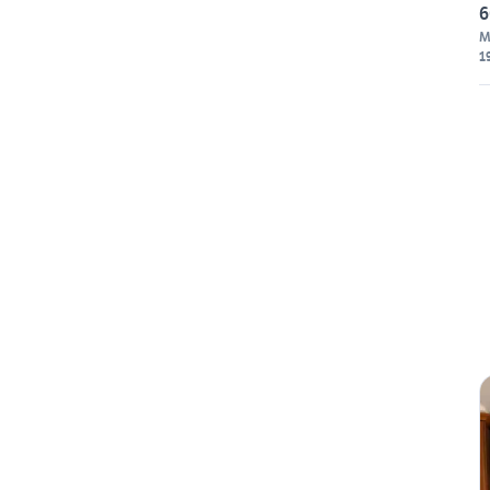
6
M
1